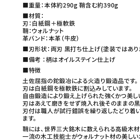
■重量：本体約290g 鞘含む約390g
■材質：
刃：白紙鋼＋極軟鉄
鞘：ウォルナット
革バンド：本革（牛皮）
■刃形状：両刃 黒打ち仕上げ(塗装ではあり
■備考 ：柄はオイルステイン仕上げ
■特徴
土佐屈指の鉈鍛冶による火造り鍛造品です。
刃は白紙鋼を極軟鉄に割込みしています。
自由鍛造により鍛え上げられた強くかつ美し
刃はあえて磨きをせず焼入れ後そのままの黒
刃付は職人が試行錯誤を繰り返したどり着い
ます。
鞘には、世界三大銘木に数えられる高級木材
一流の木工技能士がウォルナット材の美しい