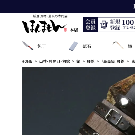
厳選 刃物・道具の専門店
包丁
砥石
鎌
HOME
山林・狩猟刀・剣鉈
鉈
腰鉈
「最高級」腰鉈
東
出刃包丁
天然砥石
薄鎌
刈払刃
園芸用鋏
狩猟刀・剣鉈
鉋
洋裁鋏・和鋏
刺
角
中
ナ
鎌
鉈
鋸
事
菜切り包丁
名倉砥石
収穫鎌
刈払機用アタッチメント
散水用具・噴霧器
鳶口
玄能・ハンマー・トンカチ
調理道具
ペ
長
小
畦
農
金
電
ソ
特殊包丁
シャープナー
下刈鎌
安全防具
水田用除草用具
セット品
土木用品
おろし金・鰹節削り
セ
金
草
補
セ
そ
ま