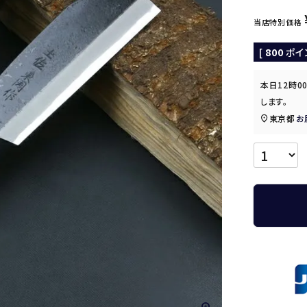
当店特別価格
[
800
ポイ
本日
12時0
します。
東京都
お