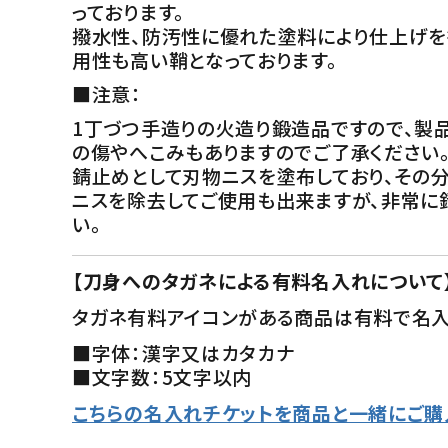
っております。
撥水性、防汚性に優れた塗料により仕上げを
用性も高い鞘となっております。
■注意：
1丁づつ手造りの火造り鍛造品ですので、製
の傷やへこみもありますのでご了承ください
錆止めとして刃物ニスを塗布しており、その
ニスを除去してご使用も出来ますが、非常に
い。
【刀身へのタガネによる有料名入れについて
タガネ有料アイコンがある商品は有料で名入
■字体：漢字又はカタカナ
■文字数：5文字以内
こちらの名入れチケットを商品と一緒にご購