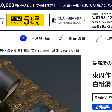
10,000
円(税込)以上で送料無料！ ※沖縄・一部地域、大型商品は除
電話注文（平日 9:30
0795-4
call
FAX注文（24時間受
0795-2
FAX
草刈機用品
園芸・農業
山
周作 最高級 黒打腰鉈 両刃120mm白紙鋼 ウォルナット鞘
身包丁
砥石
厚鎌
イロンカッター
務・工作・細工鋏
薄刃包丁
ダイヤモンド砥石
厚鎌
ナイロンコード
草削り・草取り
斧
鑿
理美容品
最高級の
東周作
ティナイフ
刃包丁用砥石
鎌
草刈機用刃
作・園芸用具
矢・クサビ
動先端工具
ムリエナイフ・カトラリー
牛刀・筋引き・骨スキ
刃物研磨機
木鎌
モア用刃
芝刈機・管理機・耕耘機爪
木の皮剥き・角返し
金切鋏
盛箸・盛皿・盛台
白紙鋼
ット商品
盤・金剛砂
削り鎌
助・メンテナンス工具
ット品
の他
な板
包丁収納・ケース
メンテナンス用品
立鎌
草焼きバーナー
携帯・収納ケース
調理用鉄板
商品番号
4
送料無料