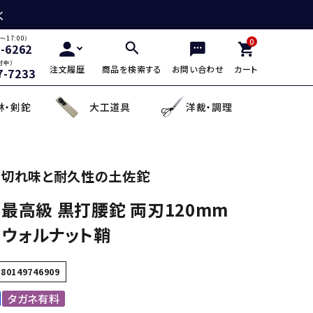
く
～17:00）
0
2-6262
付中）
注文履歴
商品を検索する
お問い合わせ
カート
7-7233
林・剣鉈
大工道具
洋裁・調理
三徳包丁
鎌・曲線用砥石
鋸鎌・縄切鎌・草取鎌
チップソー
剪定用鋸
山林鋸
小刀・切出し・罫書き道具
日用品
切れ味と耐久性の土佐鉈
 最高級 黒打腰鉈 両刃120mm
麺切り包丁
面直し砥石
造林鎌
充電式除草機
土農工具
登山用杖・トレッキ
手鉤
越前箸
 ウォルナット鞘
デザイン包丁
セット品
蕎麦打ち道具
580149746909
タガネ有料