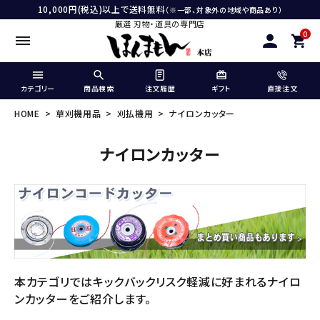
10,000円(税込)以上で送料無料
（※一部、対象外の地域や商品あり）
厳選 刃物・道具の専門店
0
カテゴリー
商品検索
注文履歴
ギフト
直接注文
HOME
草刈機用品
刈払機用
ナイロンカッター
ナイロンカッター
本カテゴリではキックバックリスク軽減に好まれるナイロ
ンカッターをご紹介します。