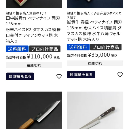
熟練の鍛冶職人渾身の1丁！
熟練の鍛冶職人による手造りダマスカ
ス包丁
田中誠貴作 ペティナイフ 両刃
誠貴作 春風 ペティナイフ 両刃
135mm
135mm 粉末ハイス積層鋼 ダ
粉末ハイスR2 ダマスカス模様
マスカス模様 水牛八角ウォル
口金付き アイアンウッド柄 木
ナット柄 木箱入り
箱入り
送料無料
プロ向け商品
送料無料
プロ向け商品
¥
35,000
¥
110,000
当店特別価格
税込
当店特別価格
税込
在庫切れ
在庫切れ
詳細を見る
詳細を見る