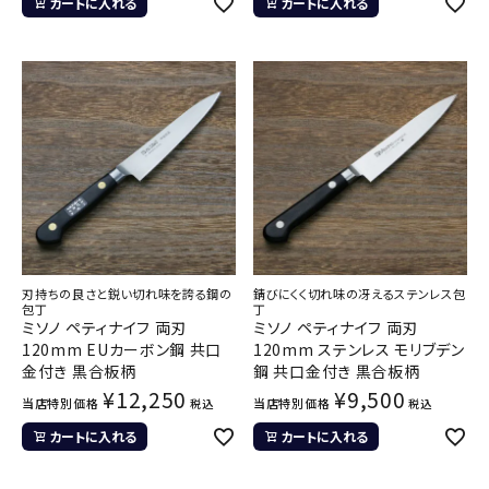
カートに入れる
カートに入れる
刃持ちの良さと鋭い切れ味を誇る鋼の
錆びにくく切れ味の冴えるステンレス包
包丁
丁
ミソノ ペティナイフ 両刃
ミソノ ペティナイフ 両刃
120mm EUカーボン鋼 共口
120mm ステンレス モリブデン
金付き 黒合板柄
鋼 共口金付き 黒合板柄
¥
12,250
¥
9,500
当店特別価格
当店特別価格
税込
税込
カートに入れる
カートに入れる