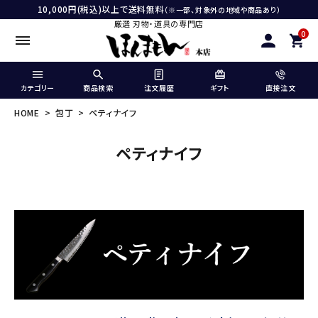
10,000円(税込)以上で送料無料
（※一部、対象外の地域や商品あり）
厳選 刃物・道具の専門店
0
カテゴリー
商品検索
注文履歴
ギフト
直接注文
HOME
包丁
ペティナイフ
ペティナイフ