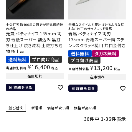
土佐打刃物400年の歴史が誇る伝統技
無骨なスタイルと駆け抜けるような切
の結晶
れ味！包丁のサラブレッド青馬
元兼 ペティナイフ 135mm 両
青馬 ペティナイフ 両刃
刃 青紙スーパー 割込み 黒打
135mm 青紙スーパー鋼 ステ
ち仕上げ 焼き漆柄 土佐打ち刃
ンレスクラッド槌目 共口金付き
物 極上品
送料無料
タガネ無料
送料無料
プロ向け商品
プロ向け商品
¥
16,400
¥
13,200
当店特別価格
税込
当店特別価格
税込
在庫切れ
在庫切れ
詳細を見る
詳細を見る
並び替え
新着順
価格が安い順
価格が高い順
36
件中
1
-
36
件表示