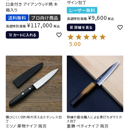
ザイン包丁
口金付き アイアンウッド柄 木
箱入り
レーザー無料
¥
9,600
送料無料
プロ向け商品
当店特別価格
税込
¥
117,000
当店特別価格
税込
詳細を見る
カートに入れる
5.00
錆びにくく切れ味の冴えるステンレス包
熟練の鍛冶職人による黒打ちダマスカ
丁
ス包丁
ミソノ 果物ナイフ 両刃
重勝 ペティナイフ 両刃