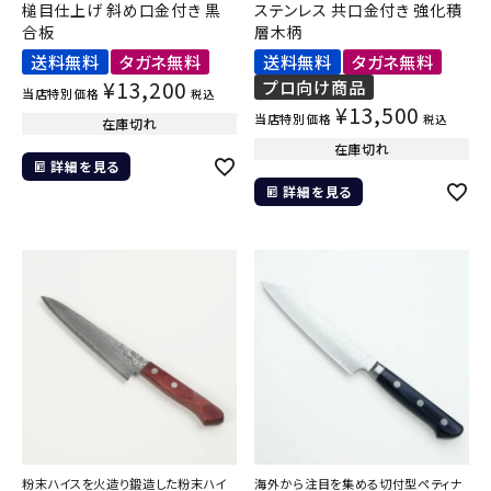
槌目仕上げ 斜め口金付き 黒
ステンレス 共口金付き 強化積
合板
層木柄
送料無料
タガネ無料
送料無料
タガネ無料
¥
13,200
プロ向け商品
当店特別価格
税込
¥
13,500
当店特別価格
税込
在庫切れ
在庫切れ
詳細を見る
詳細を見る
粉末ハイスを火造り鍛造した粉末ハイ
海外から注目を集める切付型ペティナ