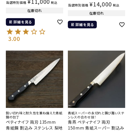
¥
11,000
当店特別価格
¥
14,000
税込
当店特別価格
税込
在庫切れ
在庫切れ
詳細を見る
詳細を見る
3.00
鋭い切れ味と耐久性を兼ね備えた青紙
青紙スーパーの永切れと錆び難いステ
鋼の包丁
ンレスの合わせ技！
ペティナイフ 両刃 135mm
青燕 ペティナイフ 両刃
青紙鋼 割込み ステンレス 梨地
150mm 青紙スーパー 割込み