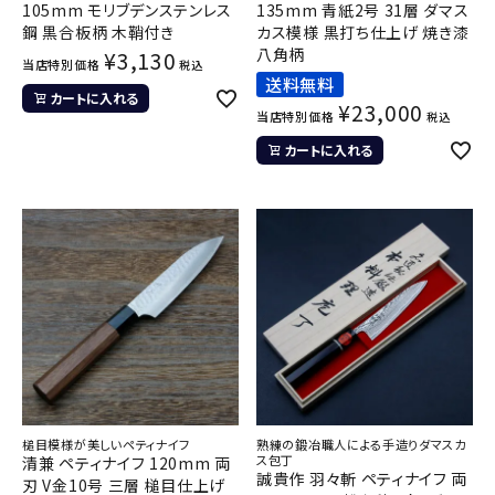
105mm モリブデンステンレス
135mm 青紙2号 31層 ダマス
鋼 黒合板柄 木鞘付き
カス模様 黒打ち仕上げ 焼き漆
八角柄
¥
3,130
当店特別価格
税込
送料無料
カートに入れる
¥
23,000
当店特別価格
税込
カートに入れる
槌目模様が美しいペティナイフ
熟練の鍛冶職人による手造りダマスカ
ス包丁
清兼 ペティナイフ 120mm 両
誠貴作 羽々斬 ペティナイフ 両
刃 V金10号 三層 槌目仕上げ