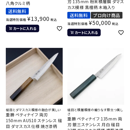
刃 135mm 粉末積層鋼 ダマス
八角クルミ柄
カス模様 黒檀柄 木箱入り
送料無料
送料無料
プロ向け商品
¥
13,900
当店特別価格
税込
¥
50,000
当店特別価格
税込
カートに入れる
カートに入れる
槌目とダマスカス模様の融合が美しい
槌目と積層模様の織りなす際立つ美し
さ
重勝 ペティナイフ 両刃
重勝 ペティナイフ 135mm 両
150mm AUS10 ステンレス 槌
刃 銀三ステンレス 月白 槌目
目 ダマスカス仕様 焼き漆柄