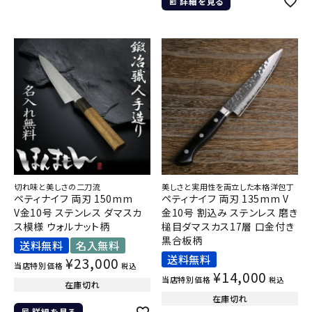
詳細を見る
切れ味と美しさの二刀流
美しさと実用性を両立した本格洋包丁
ペティナイフ 両刃 150mm
ペティナイフ 両刃 135mm V
V金10号 ステンレス ダマスカ
金10号 割込み ステンレス 磨き
ス模様 ウォルナット柄
槌目ダマスカス17層 口金付き
黒合板柄
送料無料
名入無料
送料無料
¥
23,000
当店特別価格
税込
¥
14,000
当店特別価格
税込
在庫切れ
在庫切れ
詳細を見る