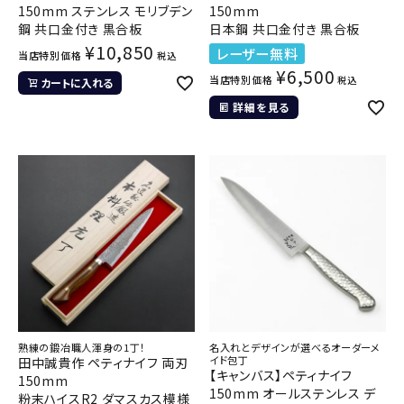
150mm ステンレス モリブデン
150mm
鋼 共口金付き 黒合板
日本鋼 共口金付き 黒合板
¥
10,850
レーザー無料
当店特別価格
税込
¥
6,500
当店特別価格
税込
カートに入れる
詳細を見る
熟練の鍛冶職人渾身の1丁！
名入れとデザインが選べるオーダーメ
イド包丁
田中誠貴作 ペティナイフ 両刃
【キャンバス】ペティナイフ
150mm
150mm オールステンレス デ
粉末ハイスR2 ダマスカス模様