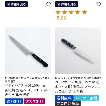
詳細を見る
詳細を見る
5.00
鋭い切れ味と耐久性を兼ね備えた青紙
粉末ハイスにより驚異の永切れを実現！
鋼の包丁
ペティナイフ 両刃 135mm 粉
ペティナイフ 両刃 150mm
末ハイスR2 割込み ステンレス
青紙鋼 割込み ステンレス 共口
共口金付き 黒合板
金付き 黒合板柄
送料無料
レーザー無料
送料無料
タガネ無料
プロ向け商品