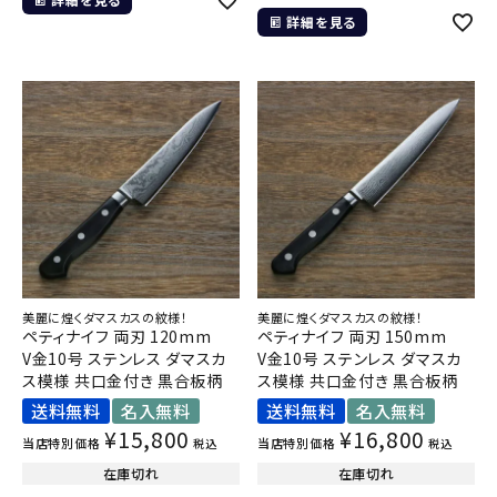
詳細を見る
美麗に煌くダマスカスの紋様！
美麗に煌くダマスカスの紋様！
ペティナイフ 両刃 120mm
ペティナイフ 両刃 150mm
V金10号 ステンレス ダマスカ
V金10号 ステンレス ダマスカ
ス模様 共口金付き 黒合板柄
ス模様 共口金付き 黒合板柄
送料無料
名入無料
送料無料
名入無料
¥
15,800
¥
16,800
当店特別価格
当店特別価格
税込
税込
在庫切れ
在庫切れ