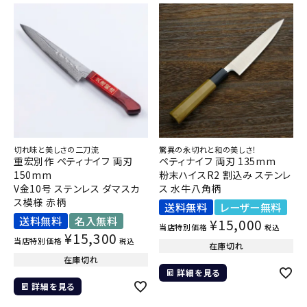
切れ味と美しさの二刀流
驚異の永切れと和の美しさ！
重宏別作 ペティナイフ 両刃
ペティナイフ 両刃 135mm
150mm
粉末ハイスR2 割込み ステンレ
V金10号 ステンレス ダマスカ
ス 水牛八角柄
ス模様 赤柄
送料無料
レーザー無料
送料無料
名入無料
¥
15,000
当店特別価格
税込
¥
15,300
当店特別価格
税込
在庫切れ
在庫切れ
詳細を見る
詳細を見る