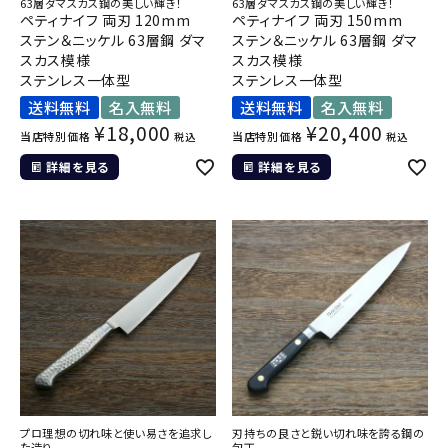
63層ダマスカス鋼の美しい輝き！
63層ダマスカス鋼の美しい輝き！
ペティナイフ 両刃 120mm
ペティナイフ 両刃 150mm
ステン＆ニッケル 63層鋼 ダマ
ステン＆ニッケル 63層鋼 ダマ
スカス模様
スカス模様
ステンレス一体型
ステンレス一体型
送料無料
名入無料
送料無料
名入無料
¥
18,000
¥
20,400
当店特別価格
当店特別価格
税込
税込
詳細を見る
詳細を見る
プロ理想の切れ味と使い易さを追求し
刃持ちの良さと鋭い切れ味を誇る鋼の
た造り
包丁