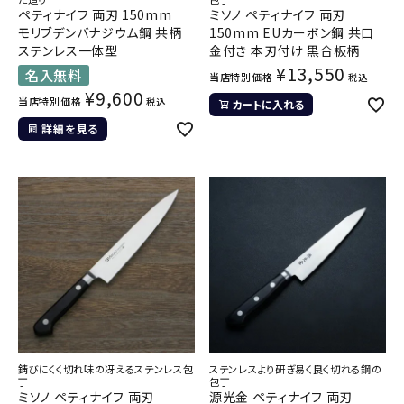
ペティナイフ 両刃 150mm
ミソノ ペティナイフ 両刃
モリブデンバナジウム鋼 共柄
150mm EUカーボン鋼 共口
ステンレス一体型
金付き 本刃付け 黒合板柄
¥
13,550
名入無料
当店特別価格
税込
¥
9,600
当店特別価格
税込
カートに入れる
詳細を見る
錆びにくく切れ味の冴えるステンレス包
ステンレスより研ぎ易く良く切れる鋼の
丁
包丁
ミソノ ペティナイフ 両刃
源光金 ペティナイフ 両刃