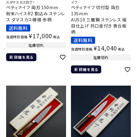
スダマスカス包丁！
イフ
ペティナイフ 両刃 150mm
ペティナイフ 切付型 両刃
粉末ハイスR2 割込み ステンレ
135mm
ス ダマスカス模様 赤柄
AUS10 三層鋼 ステンレス 槌
目仕上げ 共口金付き 青合板
送料無料
柄
¥
17,000
当店特別価格
税込
送料無料
在庫切れ
¥
14,040
当店特別価格
税込
詳細を見る
在庫切れ
詳細を見る