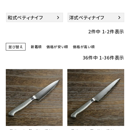
和式ペティナイフ
洋式ペティナイフ
2
件中
1
-
2
件表示
並び替え
新着順
価格が安い順
価格が高い順
36
件中
1
-
36
件表示