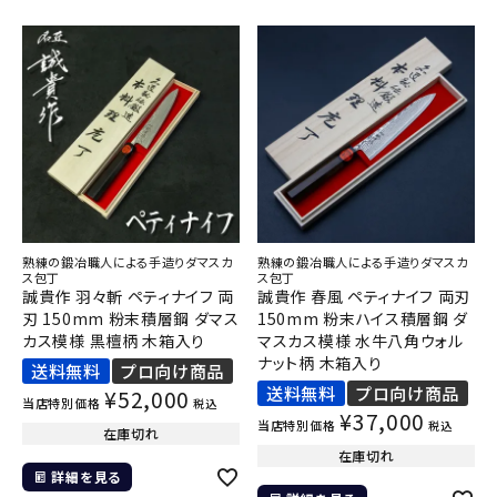
熟練の鍛冶職人による手造りダマスカ
熟練の鍛冶職人による手造りダマスカ
ス包丁
ス包丁
誠貴作 羽々斬 ペティナイフ 両
誠貴作 春風 ペティナイフ 両刃
刃 150mm 粉末積層鋼 ダマス
150mm 粉末ハイス積層鋼 ダ
カス模様 黒檀柄 木箱入り
マスカス模様 水牛八角ウォル
ナット柄 木箱入り
送料無料
プロ向け商品
送料無料
プロ向け商品
¥
52,000
当店特別価格
税込
¥
37,000
当店特別価格
税込
在庫切れ
在庫切れ
詳細を見る