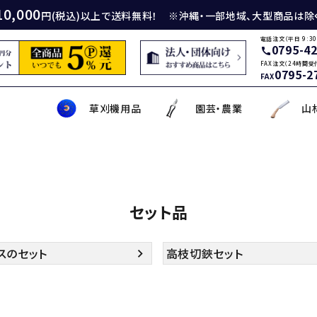
10,000
円(税込)以上で送料無料！ ※沖縄・一部地域、大型商品は除
電話注文（平日 9:30
0795-4
call
FAX注文（24時間受
0795-2
FAX
草刈機用品
園芸・農業
山
身包丁
砥石
厚鎌
イロンカッター
務・工作・細工鋏
薄刃包丁
ダイヤモンド砥石
厚鎌
ナイロンコード
草削り・草取り
斧
鑿
理美容品
セット品
ティナイフ
刃包丁用砥石
鎌
草刈機用刃
作・園芸用具
矢・クサビ
動先端工具
ムリエナイフ・カトラリー
牛刀・筋引き・骨スキ
刃物研磨機
木鎌
モア用刃
芝刈機・管理機・耕耘機爪
木の皮剥き・角返し
金切鋏
盛箸・盛皿・盛台
ット商品
盤・金剛砂
削り鎌
助・メンテナンス工具
ット品
の他
な板
包丁収納・ケース
メンテナンス用品
立鎌
草焼きバーナー
携帯・収納ケース
調理用鉄板
スのセット
高枝切鋏セット