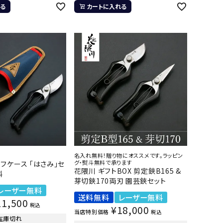
る
カートに入れる
名入れ無料！贈り物にオススメです。ラッピン
グ・熨斗無料で承ります
フケース 「はさみ」セ
花隈川 ギフトBOX 剪定鋏B165 &
料
芽切鋏170両刃 園芸鋏セット
レーザー無料
送料無料
レーザー無料
11,500
税込
¥
18,000
当店特別価格
税込
在庫切れ