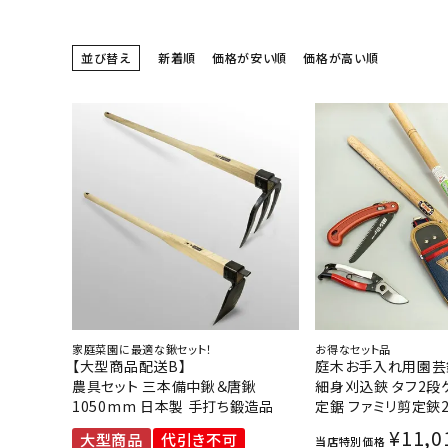
並び替え
新着順
価格が安い順
価格が高い順
家庭菜園に最適な鍬セット！
お得なセット品
【大型商品配送B】
庭木お手入れ用園芸
農具セット 三本備中鍬＆唐鍬
細身刈込鋏 タフ2段
1050mm 日本製 手打ち鍛造品
定鋸 ファミリ剪定鋏2
¥
11,0
大型商品
代引き不可
当店特別価格