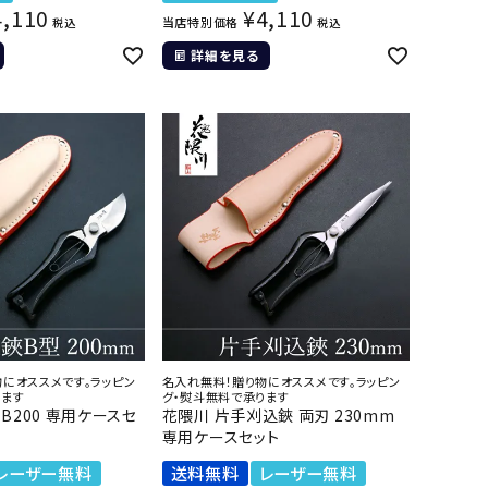
4,110
¥
4,110
当店特別価格
税込
税込
詳細を見る
にオススメです。ラッピン
名入れ無料！贈り物にオススメです。ラッピン
ります
グ・熨斗無料で承ります
B200 専用ケースセ
花隈川 片手刈込鋏 両刃 230mm
専用ケースセット
レーザー無料
送料無料
レーザー無料