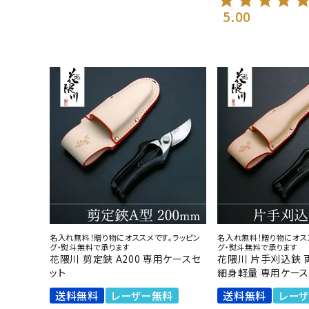
5.00
名入れ無料！贈り物にオススメです。ラッピン
名入れ無料！贈り物にオス
グ・熨斗無料で承ります
グ・熨斗無料で承ります
花隈川 剪定鋏 A200 専用ケースセ
花隈川 片手刈込鋏 両
ット
細身軽量 専用ケース
送料無料
レーザー無料
送料無料
レー