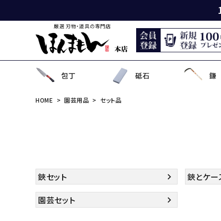
厳選 刃物・道具の専門店
包丁
砥石
鎌
HOME
園芸用品
セット品
出刃包丁
天然砥石
薄鎌
刈払刃
園芸用鋏
狩猟刀・剣鉈
鉋
洋裁鋏・和鋏
刺
角
中
ナ
鎌
鉈
鋸
事
菜切り包丁
名倉砥石
収穫鎌
刈払機用アタッチメント
散水用具・噴霧器
鳶口
玄能・ハンマー・トンカチ
調理道具
ペ
長
小
畦
農
金
電
ソ
特殊包丁
シャープナー
下刈鎌
安全防具
水田用除草用具
セット品
土木用品
おろし金・鰹節削り
セ
金
草
補
セ
そ
ま
鋏セット
鋏とケー
園芸セット