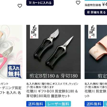
カートに入れる
¥
当店特別価格
詳細を見る
レゼント
名入れ無料！贈り物にオススメです。ラッピン
名入れ無料！贈り物
グ・熨斗無料で承ります
グ・熨斗無料で承
ーデニング剪定
花隈川 ギフトBOX 剪定鋏B180 &
花隈川 剪定鋏 
フト 名入れ 名
芽切鋏180両刃 園芸鋏セット
ット
送料無料
レーザー無料
送料無料