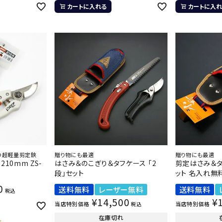
カートに入れる
カートに入れ
の超軽量剪定鋏
贈り物にも最適
贈り物にも最適
10mm ZS-
はさみ＆のこぎり＆タフケース 「2
剪定はさみ＆タ
段」セット
ット 名入れ無
0
送料無料
レーザー無料
送料無料
税込
¥
14,500
¥
当店特別価格
当店特別価格
税込
在庫切れ