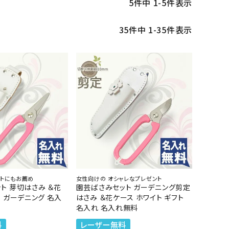
5
件中
1
-
5
件表示
35
件中
1
-
35
件表示
ントにもお薦め
女性向けの オシャレなプレゼント
ト 芽切はさみ ＆花
園芸ばさみセット ガーデニング剪定
ト ガーデニング 名入
はさみ ＆花ケース ホワイト ギフト
名入れ 名入れ無料
料
レーザー無料