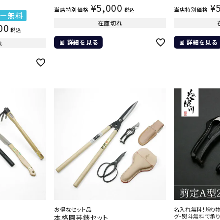
¥
5,000
¥
当店特別価格
当店特別価格
税込
ザー無料
在庫切れ
00
税込
詳細を見る
詳細を見る
れ
お得なセット品
名入れ無料！贈り物
グ・熨斗無料で承
本格園芸鋏セット