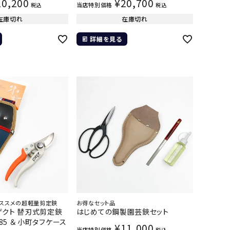
20,200
¥
20,700
当店特別価格
税込
税込
在庫切れ
在庫切れ
詳細を見る
ススメの超軽量剪定鋏
お得なセット品
ザクト 替刃式剪定鋏
はじめての鋼製園芸鋏セット
185 ＆ 小町タフケース
¥
11,000
当店特別価格
税込