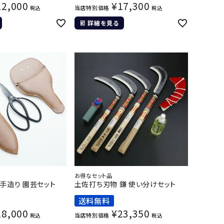
12,000
¥
17,300
当店特別価格
税込
税込
詳細を見る
お得なセット品
 手造り 園芸セット
土佐打ち刃物 鎌 使い分けセット
送料無料
28,000
¥
23,350
当店特別価格
税込
税込