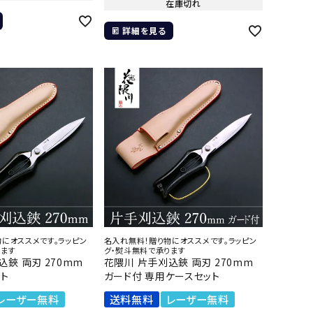
在庫切れ
詳細を見る
にオススメです。ラッピン
名入れ無料！贈り物にオススメです。ラッピン
ります
グ・熨斗無料で承ります
込鋏 両刃 270mm
花隈川 片手刈込鋏 両刃 270mm
ト
ガード付 専用ケースセット
レーザー無料
送料無料
レーザー無料