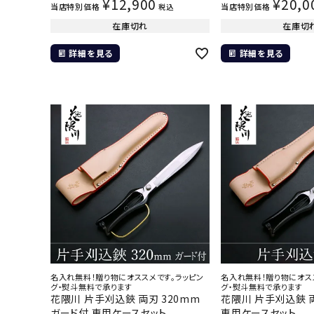
¥
12,900
¥
20,0
当店特別価格
当店特別価格
税込
在庫切れ
在庫切
詳細を見る
詳細を見る
名入れ無料！贈り物にオススメです。ラッピン
名入れ無料！贈り物にオス
グ・熨斗無料で承ります
グ・熨斗無料で承ります
花隈川 片手刈込鋏 両刃 320mm
花隈川 片手刈込鋏 両
ガード付 専用ケースセット
専用ケースセット