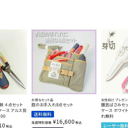
お得なセット品
女性向け プレゼ
鋏 ４点セット
庭のお手入れ8点セット
園芸ばさみセッ
ケース アルス剪
ケース ホワイ
送料無料
00
れ無料
¥
16,600
当店特別価格
税込
10
レーザー無
税込