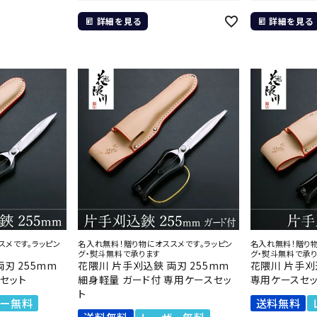
詳細を見る
詳細を見る
スメです。ラッピン
名入れ無料！贈り物にオススメです。ラッピン
名入れ無料！贈り物
グ・熨斗無料で承ります
グ・熨斗無料で承
刃 255mm
花隈川 片手刈込鋏 両刃 255mm
花隈川 片手刈
セット
細身軽量 ガード付 専用ケースセッ
専用ケースセッ
ト
ザー無料
送料無料
送料無料
レーザー無料