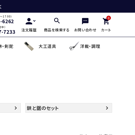
く
～17:00）
0
2-6262
付中）
注文履歴
商品を検索する
お問い合わせ
カート
7-7233
林・剣鉈
大工道具
洋裁・調理
三徳包丁
鎌・曲線用砥石
鋸鎌・縄切鎌・草取鎌
チップソー
剪定用鋸
山林鋸
小刀・切出し・罫書き道具
日用品
麺切り包丁
面直し砥石
造林鎌
充電式除草機
土農工具
登山用杖・トレッキ
手鉤
越前箸
デザイン包丁
セット品
蕎麦打ち道具
鋏と鋸のセット