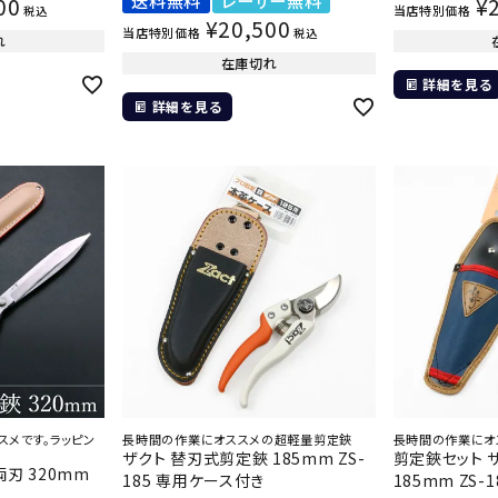
00
¥
当店特別価格
税込
¥
20,500
当店特別価格
税込
れ
在庫切れ
詳細を見る
詳細を見る
スメです。ラッピン
長時間の作業にオススメの超軽量剪定鋏
長時間の作業にオ
ザクト 替刃式剪定鋏 185mm ZS-
剪定鋏セット 
刃 320mm
185 専用ケース付き
185mm ZS-