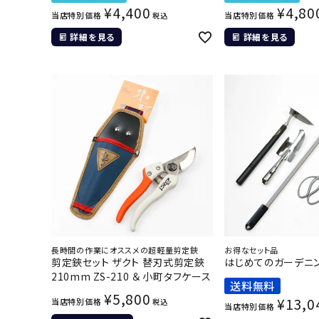
¥
4,400
¥
4,80
当店特別価格
当店特別価格
税込
詳細を見る
詳細を見る
長時間の作業にオススメの超軽量剪定鋏
お得なセット品
剪定鋏セット ザクト 替刃式剪定鋏
はじめてのガーデニ
210mm ZS-210 ＆ 小町タフケース
送料無料
¥
5,800
¥
13,0
当店特別価格
税込
当店特別価格