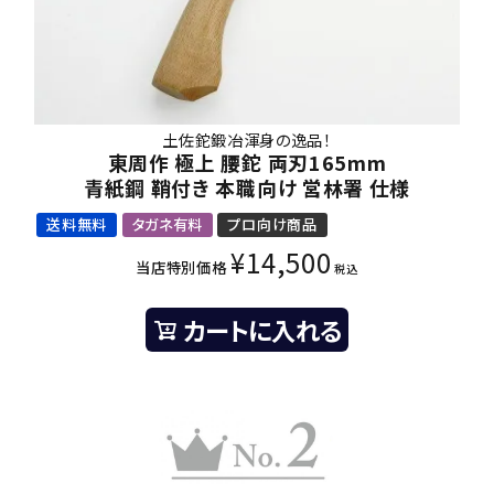
土佐鉈鍛冶渾身の逸品！
東周作 極上 腰鉈 両刃165mm
青紙鋼 鞘付き 本職向け 営林署 仕様
送料無料
タガネ有料
プロ向け商品
¥
14,500
当店特別価格
税込
カートに入れる