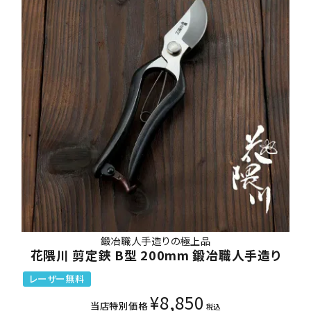
鍛冶職人手造りの極上品
花隈川 剪定鋏 B型 200mm 鍛冶職人手造り
レーザー無料
¥
8,850
当店特別価格
税込