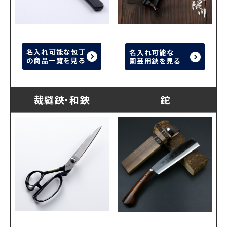
名入れ可能な包丁
名入れ可能な
の商品一覧を見る
園芸用鋏を見る
裁縫鋏・和鋏
鉈