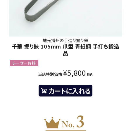
地元播州の手造り握り鋏
千華 握り鋏 105mm 爪型 青紙鋼 手打ち鍛造
品
レーザー有料
¥
5,800
当店特別価格
税込
カートに入れる