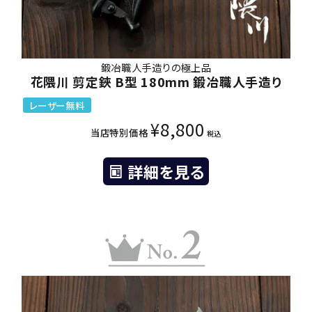
鍛冶職人手造りの極上品
花隈川 剪定鋏 B型 180mm 鍛冶職人手造り
レーザー無料
¥
8,800
当店特別価格
税込
詳細を見る