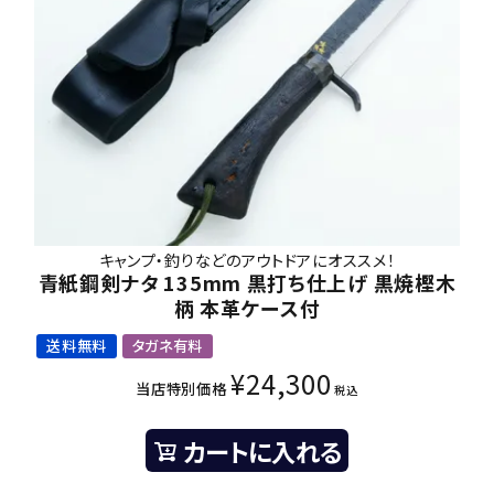
キャンプ・釣りなどのアウトドアにオススメ！
青紙鋼剣ナタ 135mm 黒打ち仕上げ 黒焼樫木
柄 本革ケース付
送料無料
タガネ有料
¥
24,300
当店特別価格
税込
カートに入れる