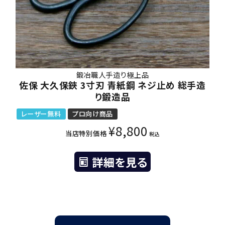
鍛冶職人手造り極上品
佐保 大久保鋏 3寸刃 青紙鋼 ネジ止め 総手造
り鍛造品
レーザー無料
プロ向け商品
¥
8,800
当店特別価格
税込
詳細を見る