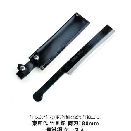
竹ひご、竹トンボ、竹籠などの竹細工に！
東周作 竹割鉈 両刃180mm
青紙鋼 ケース入