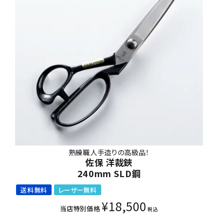
熟練職人手造りの高級品！
佐保 洋裁鋏
240mm SLD鋼
送料無料
レーザー無料
¥
18,500
当店特別価格
税込