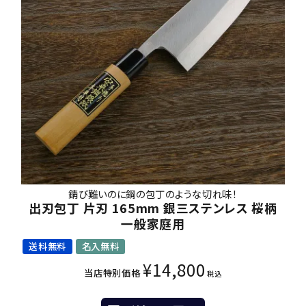
錆び難いのに鋼の包丁のような切れ味！
出刃包丁 片刃 165mm 銀三ステンレス 桜柄
一般家庭用
送料無料
名入無料
¥
14,800
当店特別価格
税込