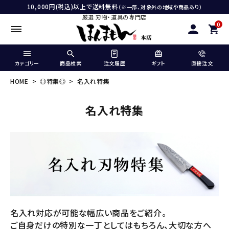
10,000円(税込)以上で送料無料
（※一部、対象外の地域や商品あり）
厳選 刃物・道具の専門店
0
カテゴリー
商品検索
注文履歴
ギフト
直接注文
HOME
◎特集◎
名入れ特集
名入れ特集
名入れ対応が可能な幅広い商品をご紹介。
ご自身だけの特別な一丁としてはもちろん、大切な方へ