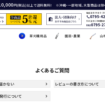
10,000
円(税込)以上で送料無料！ ※沖縄・一部地域、大型商品は除
電話注文（平日 9:30
0795-4
call
FAX注文（24時間受
0795-2
FAX
草刈機用品
園芸・農業
山
身包丁
砥石
厚鎌
イロンカッター
務・工作・細工鋏
薄刃包丁
ダイヤモンド砥石
厚鎌
ナイロンコード
草削り・草取り
斧
鑿
理美容品
よくあるご質問
ティナイフ
刃包丁用砥石
鎌
草刈機用刃
作・園芸用具
矢・クサビ
動先端工具
ムリエナイフ・カトラリー
牛刀・筋引き・骨スキ
刃物研磨機
木鎌
モア用刃
芝刈機・管理機・耕耘機爪
木の皮剥き・角返し
金切鋏
盛箸・盛皿・盛台
ット商品
盤・金剛砂
削り鎌
助・メンテナンス工具
ット品
の他
な板
包丁収納・ケース
メンテナンス用品
立鎌
草焼きバーナー
携帯・収納ケース
調理用鉄板
届かない
レビューの書き方について
発行について