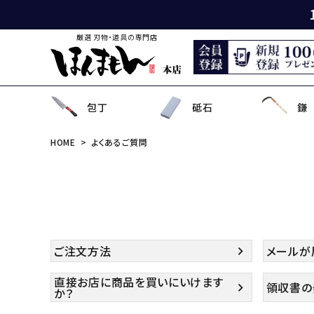
厳選 刃物・道具の専門店
包丁
砥石
鎌
HOME
よくあるご質問
出刃包丁
天然砥石
薄鎌
刈払刃
園芸用鋏
狩猟刀・剣鉈
鉋
洋裁鋏・和鋏
刺
角
中
ナ
鎌
鉈
鋸
事
菜切り包丁
名倉砥石
収穫鎌
刈払機用アタッチメント
散水用具・噴霧器
鳶口
玄能・ハンマー・トンカチ
調理道具
ペ
長
小
畦
農
金
電
ソ
特殊包丁
シャープナー
下刈鎌
安全防具
水田用除草用具
セット品
土木用品
おろし金・鰹節削り
セ
金
草
補
セ
そ
ま
ご注文方法
メールが
直接お店に商品を買いにいけます
領収書の
か？