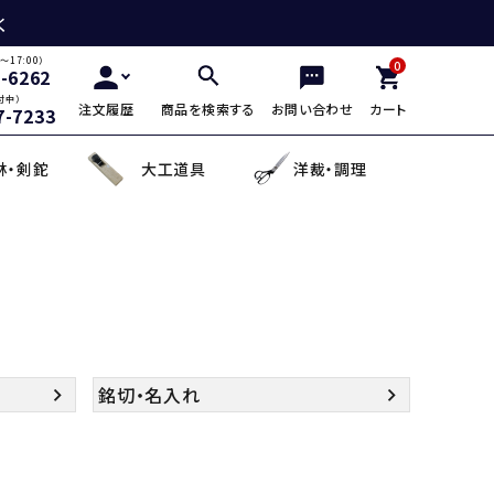
く
～17:00）
0
2-6262
付中）
注文履歴
商品を検索する
お問い合わせ
カート
7-7233
林・剣鉈
大工道具
洋裁・調理
三徳包丁
鎌・曲線用砥石
鋸鎌・縄切鎌・草取鎌
チップソー
剪定用鋸
山林鋸
小刀・切出し・罫書き道具
日用品
麺切り包丁
面直し砥石
造林鎌
充電式除草機
土農工具
登山用杖・トレッキ
手鉤
越前箸
デザイン包丁
セット品
蕎麦打ち道具
銘切・名入れ