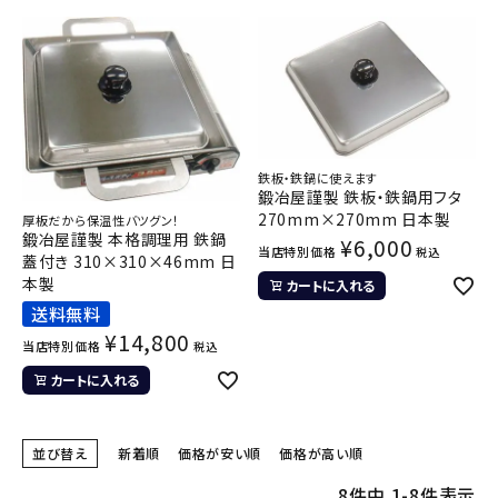
鉄板・鉄鍋に使えます
鍛冶屋謹製 鉄板・鉄鍋用フタ
270mm×270mm 日本製
厚板だから保温性バツグン！
鍛冶屋謹製 本格調理用 鉄鍋
¥
6,000
当店特別価格
税込
蓋付き 310×310×46mm 日
本製
カートに入れる
送料無料
¥
14,800
当店特別価格
税込
カートに入れる
並び替え
新着順
価格が安い順
価格が高い順
8
件中
1
-
8
件表示