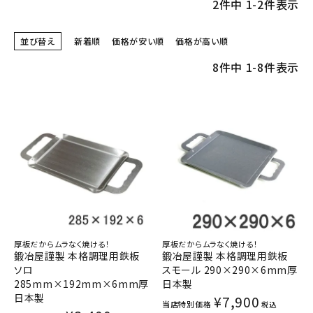
2
件中
1
-
2
件表示
並び替え
新着順
価格が安い順
価格が高い順
8
件中
1
-
8
件表示
厚板だからムラなく焼ける！
厚板だからムラなく焼ける！
鍛冶屋謹製 本格調理用鉄板
鍛冶屋謹製 本格調理用鉄板
ソロ
スモール 290×290×6mm厚
285mm×192mm×6mm厚
日本製
日本製
¥
7,900
当店特別価格
税込