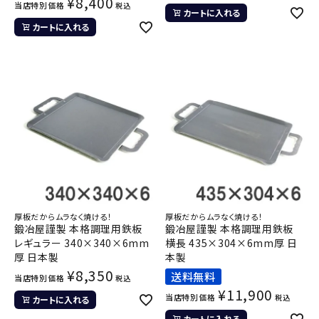
¥
8,400
当店特別価格
税込
カートに入れる
カートに入れる
厚板だからムラなく焼ける！
厚板だからムラなく焼ける！
鍛冶屋謹製 本格調理用鉄板
鍛冶屋謹製 本格調理用鉄板
レギュラー 340×340×6mm
横長 435×304×6mm厚 日
厚 日本製
本製
¥
8,350
送料無料
当店特別価格
税込
¥
11,900
当店特別価格
税込
カートに入れる
カートに入れる