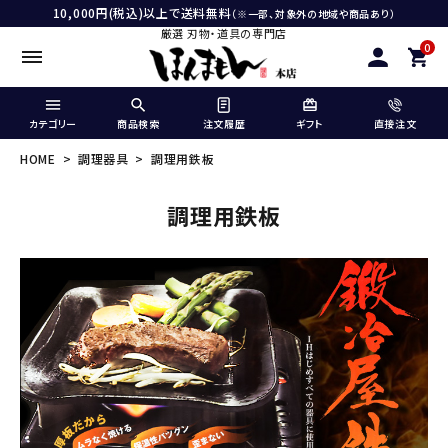
10,000円(税込)以上で送料無料
（※一部、対象外の地域や商品あり）
厳選 刃物・道具の専門店
0
カテゴリー
商品検索
注文履歴
ギフト
直接注文
HOME
調理器具
調理用鉄板
調理用鉄板