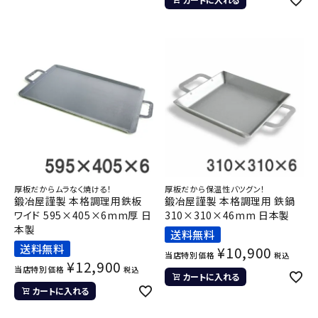
厚板だからムラなく焼ける！
厚板だから保温性バツグン！
鍛冶屋謹製 本格調理用鉄板
鍛冶屋謹製 本格調理用 鉄鍋
ワイド 595×405×6mm厚 日
310×310×46mm 日本製
本製
送料無料
送料無料
¥
10,900
当店特別価格
税込
¥
12,900
当店特別価格
税込
カートに入れる
カートに入れる