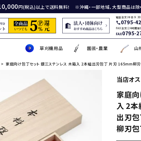
10,000
円(税込)以上で送料無料！ ※沖縄・一部地域、大型商品は除
電話注文（平日 9:30
0795-4
call
FAX注文（24時間受
0795-2
FAX
草刈機用品
園芸・農業
山
家庭向け包丁セット 銀三ステンレス 木箱入 2本組出刃包丁 片刃 165mm柳刃包
身包丁
砥石
厚鎌
イロンカッター
務・工作・細工鋏
薄刃包丁
ダイヤモンド砥石
厚鎌
ナイロンコード
草削り・草取り
斧
鑿
理美容品
当店オス
家庭向
ティナイフ
刃包丁用砥石
鎌
草刈機用刃
作・園芸用具
矢・クサビ
動先端工具
ムリエナイフ・カトラリー
牛刀・筋引き・骨スキ
刃物研磨機
木鎌
モア用刃
芝刈機・管理機・耕耘機爪
木の皮剥き・角返し
金切鋏
盛箸・盛皿・盛台
入 2本
ット商品
盤・金剛砂
削り鎌
助・メンテナンス工具
ット品
の他
な板
包丁収納・ケース
メンテナンス用品
立鎌
草焼きバーナー
携帯・収納ケース
調理用鉄板
出刃包丁
柳刃包丁