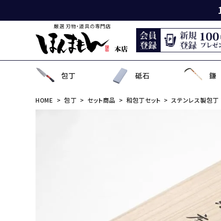
厳選 刃物・道具の専門店
包丁
砥石
鎌
HOME
包丁
セット商品
和包丁セット
ステンレス製包丁
出刃包丁
天然砥石
薄鎌
刈払刃
園芸用鋏
狩猟刀・剣鉈
鉋
洋裁鋏・和鋏
刺
角
中
ナ
鎌
鉈
鋸
事
菜切り包丁
名倉砥石
収穫鎌
刈払機用アタッチメント
散水用具・噴霧器
鳶口
玄能・ハンマー・トンカチ
調理道具
ペ
長
小
畦
農
金
電
ソ
特殊包丁
シャープナー
下刈鎌
安全防具
水田用除草用具
セット品
土木用品
おろし金・鰹節削り
セ
金
草
補
セ
そ
ま