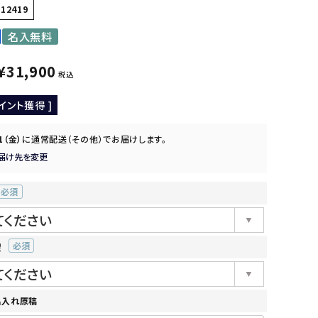
112419
名入無料
¥
31,900
税込
イント獲得 ]
21（金）
に
通常配送（その他）
でお届けします。
届け先を変更
(必
須)
望
(必
須)
名入れ原稿