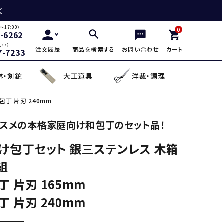
く
～17:00）
0
2-6262
付中）
注文履歴
商品を検索する
お問い合わせ
カート
7-7233
林・剣鉈
大工道具
洋裁・調理
丁 片刃 240mm
三徳包丁
鎌・曲線用砥石
鋸鎌・縄切鎌・草取鎌
チップソー
剪定用鋸
山林鋸
小刀・切出し・罫書き道具
日用品
スメの本格家庭向け和包丁のセット品！
け包丁セット 銀三ステンレス 木箱
麺切り包丁
面直し砥石
造林鎌
充電式除草機
土農工具
登山用杖・トレッキ
手鉤
越前箸
組
デザイン包丁
セット品
蕎麦打ち道具
 片刃 165mm
 片刃 240mm