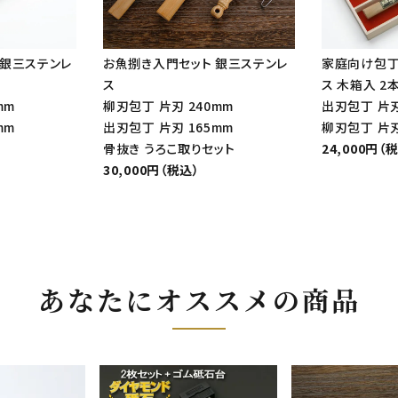
 銀三ステンレ
お魚捌き入門セット 銀三ステンレ
家庭向け包丁
ス
ス 木箱入 2
mm
柳刃包丁 片刃 240mm
出刃包丁 片刃
mm
出刃包丁 片刃 165mm
柳刃包丁 片刃
骨抜き うろこ取りセット
24,000円（
30,000円（税込）
あなたにオススメの商品