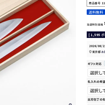
商品番号
1
送料無料
当店特別価格
[
1,595
ポ
2026/08/
東京都
お
ギフト対応
名入れの希
出刃包丁の