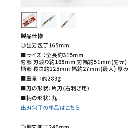
製品仕様
◎出刃包丁165mm
■サイズ ：全長約315mm
刃部 刃渡り約165mm 刃幅約51mm(刃元)
柄部 長さ約125mm 幅約27mm(最大) 厚
■重量 ：約283g
■刃の形状：片刃(右利き用)
■柄の形状：丸
出刃包丁の単品はこちら
◎柳刃包丁240mm