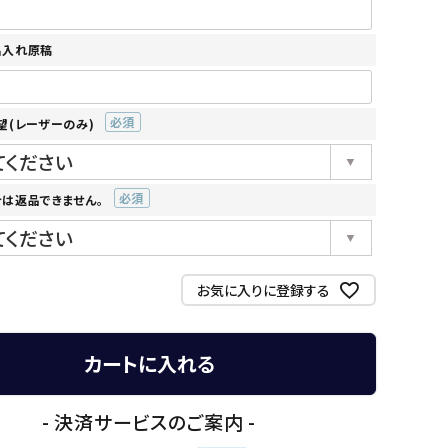
名入れ原稿
望(レーザーのみ)
(必
須)
は返品できません。
(必
須)
お気に入りに登録する
カートに入れる
- 決済サービスのご案内 -