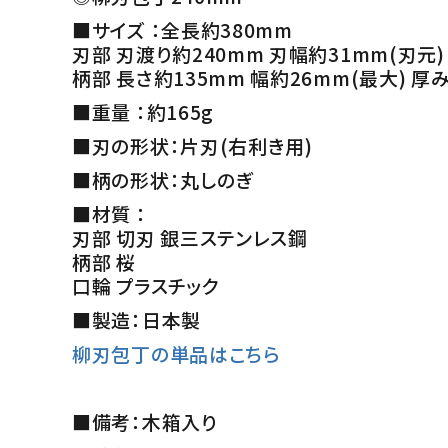
■サイズ ：全長約380mm
刃部 刃渡り約240mm 刃幅約31mm(刃元
柄部 長さ約135mm 幅約26mm(最大) 厚
■重量 ：約165g
■刃の形状：片刃(右利き用)
■柄の形状：丸しのぎ
■材質 ：
刃部 切刃 銀三ステンレス鋼
柄部 桜
口輪 プラスチック
■製造：日本製
柳刃包丁の単品はこちら
■備考：木箱入り