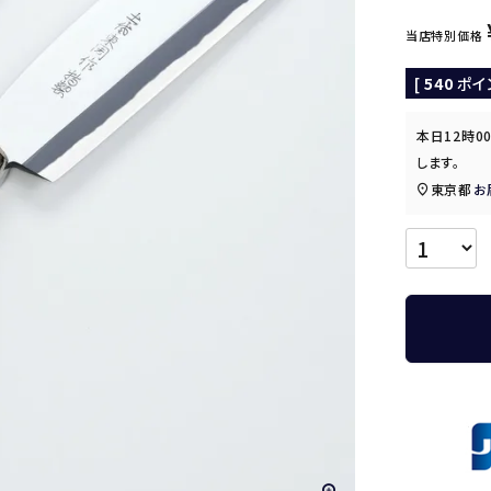
当店特別価格
[
540
ポイ
本日
12時0
します。
東京都
お