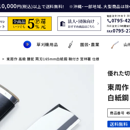
10,000
円(税込)以上で送料無料！ ※沖縄・一部地域、大型商品は除
電話注文（平日 9:30
0795-4
call
FAX注文（24時間受
0795-2
FAX
草刈機用品
園芸・農業
山
刃
東周作 高級 腰鉈 両刃165mm白紙鋼 鞘付き 営林署 仕様
身包丁
砥石
厚鎌
イロンカッター
務・工作・細工鋏
薄刃包丁
ダイヤモンド砥石
厚鎌
ナイロンコード
草削り・草取り
斧
鑿
理美容品
優れた切
東周作 
ティナイフ
刃包丁用砥石
鎌
草刈機用刃
作・園芸用具
矢・クサビ
動先端工具
ムリエナイフ・カトラリー
牛刀・筋引き・骨スキ
刃物研磨機
木鎌
モア用刃
芝刈機・管理機・耕耘機爪
木の皮剥き・角返し
金切鋏
盛箸・盛皿・盛台
白紙鋼
ット商品
盤・金剛砂
削り鎌
助・メンテナンス工具
ット品
の他
な板
包丁収納・ケース
メンテナンス用品
立鎌
草焼きバーナー
携帯・収納ケース
調理用鉄板
商品番号
4
送料無料