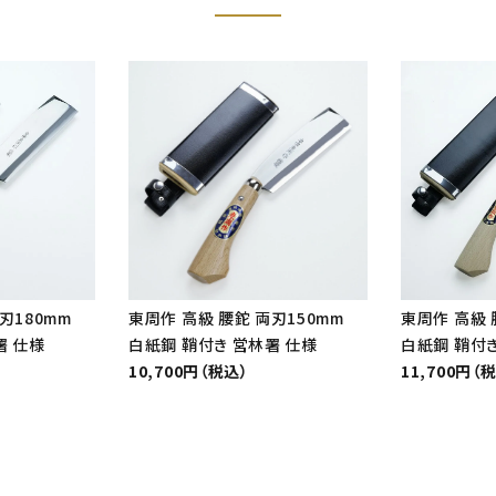
刃180mm
東周作 高級 腰鉈 両刃150mm
東周作 高級 
署 仕様
白紙鋼 鞘付き 営林署 仕様
白紙鋼 鞘付き
10,700円（税込）
11,700円（