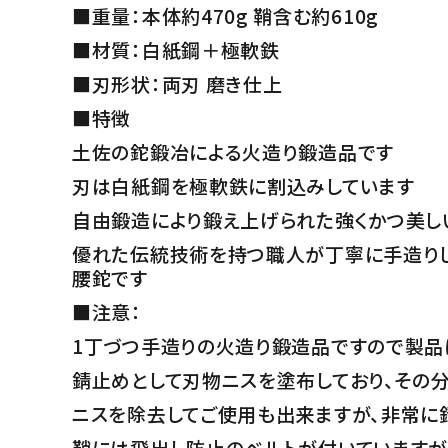
■重量：本体約470g 鞘含む約610g
■材質：白紙鋼＋極軟鉄
■刃形状：両刃 磨き仕上
■特徴
土佐の鉈鍛冶による火造り鍛造品です
刃は白紙鋼を極軟鉄に割込みしています
自由鍛造により鍛え上げられた強くかつ美し
優れた伝統技術を持つ職人が丁寧に手造り
腰鉈です
■注意：
1丁づつ手造りの火造り鍛造品ですので製品
錆止めとして刃物ニスを塗布しており、その
ニスを除去してご使用も出来ますが、非常に
鞘には飛出し防止のベルトが付いていますが