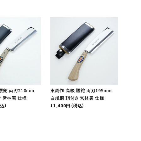
腰鉈 両刃210mm
東周作 高級 腰鉈 両刃195mm
 営林署 仕様
白紙鋼 鞘付き 営林署 仕様
税込）
11,400円（税込）