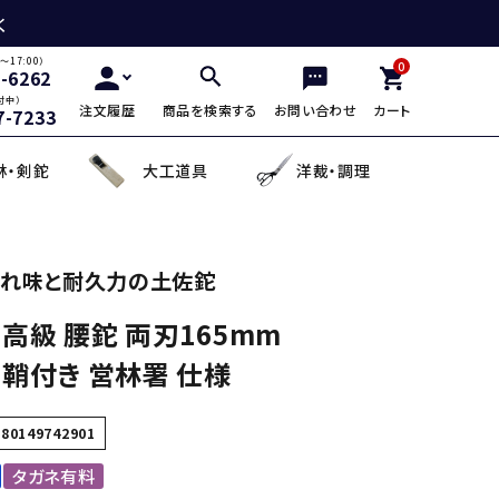
く
～17:00）
0
2-6262
付中）
注文履歴
商品を検索する
お問い合わせ
カート
7-7233
林・剣鉈
大工道具
洋裁・調理
三徳包丁
鎌・曲線用砥石
鋸鎌・縄切鎌・草取鎌
チップソー
剪定用鋸
山林鋸
小刀・切出し・罫書き道具
日用品
れ味と耐久力の土佐鉈
高級 腰鉈 両刃165mm
麺切り包丁
面直し砥石
造林鎌
充電式除草機
土農工具
登山用杖・トレッキ
手鉤
越前箸
 鞘付き 営林署 仕様
デザイン包丁
セット品
蕎麦打ち道具
580149742901
タガネ有料