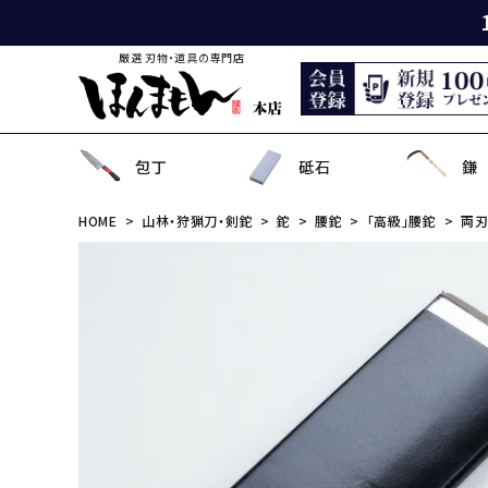
厳選 刃物・道具の専門店
包丁
砥石
鎌
HOME
山林・狩猟刀・剣鉈
鉈
腰鉈
「高級」腰鉈
両
出刃包丁
天然砥石
薄鎌
刈払刃
園芸用鋏
狩猟刀・剣鉈
鉋
洋裁鋏・和鋏
刺
角
中
ナ
鎌
鉈
鋸
事
菜切り包丁
名倉砥石
収穫鎌
刈払機用アタッチメント
散水用具・噴霧器
鳶口
玄能・ハンマー・トンカチ
調理道具
ペ
長
小
畦
農
金
電
ソ
特殊包丁
シャープナー
下刈鎌
安全防具
水田用除草用具
セット品
土木用品
おろし金・鰹節削り
セ
金
草
補
セ
そ
ま