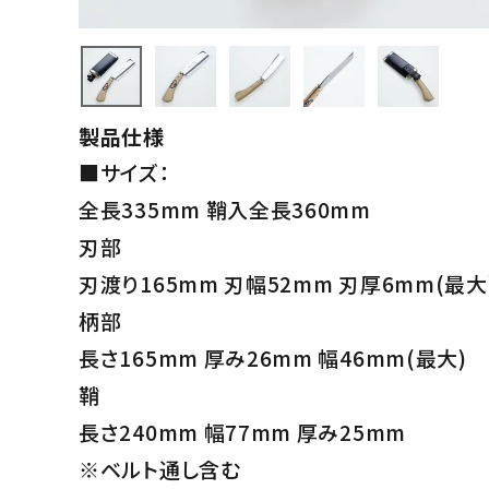
製品仕様
■サイズ：
全長335mm 鞘入全長360mm
刃部
刃渡り165mm 刃幅52mm 刃厚6mm(最大
柄部
長さ165mm 厚み26mm 幅46mm(最大)
鞘
長さ240mm 幅77mm 厚み25mm
※ベルト通し含む