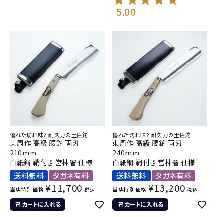
5.00
優れた切れ味と耐久力の土佐鉈
優れた切れ味と耐久力の土佐鉈
東周作 高級 腰鉈 両刃
東周作 高級 腰鉈 両刃
210mm
240mm
白紙鋼 鞘付き 営林署 仕様
白紙鋼 鞘付き 営林署 仕様
送料無料
タガネ有料
送料無料
タガネ有料
¥
11,700
¥
13,200
当店特別価格
当店特別価格
税込
税込
カートに入れる
カートに入れる