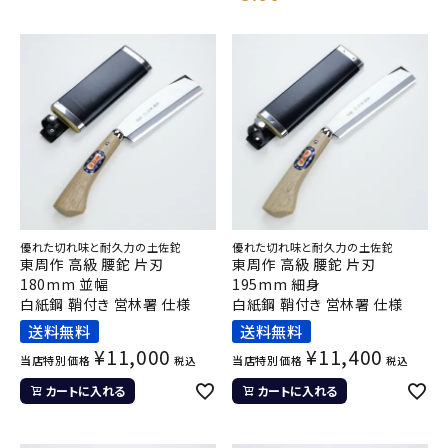
優れた切れ味と耐久力の土佐鉈
優れた切れ味と耐久力の土佐鉈
東周作 高級 腰鉈 片刃
東周作 高級 腰鉈 片刃
180mm 並幅
195mm 細身
白紙鋼 鞘付き 営林署 仕様
白紙鋼 鞘付き 営林署 仕様
送料無料
送料無料
¥
11,000
¥
11,400
当店特別価格
当店特別価格
税込
税込
カートに入れる
カートに入れる