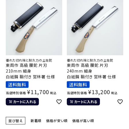
優れた切れ味と耐久力の土佐鉈
優れた切れ味と耐久力の土佐鉈
東周作 高級 腰鉈 片刃
東周作 高級 腰鉈 片刃
210mm 細身
240mm 細身
白紙鋼 鞘付き 営林署 仕様
白紙鋼 鞘付き 営林署 仕様
送料無料
送料無料
¥
11,700
¥
13,200
当店特別価格
当店特別価格
税込
税込
カートに入れる
カートに入れる
並び替え
新着順
価格が安い順
価格が高い順