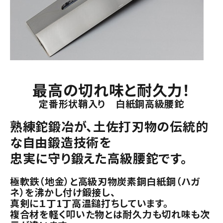
最高の切れ味と耐久力！
定番形状鞘入り 白紙鋼高級腰鉈
熟練鉈鍛冶が、土佐打刃物の伝統的
な自由鍛造技術を
忠実に守り鍛えた高級腰鉈です。
極軟鉄（地金）と高級刃物炭素鋼白紙鋼（ハガ
ネ）を沸かし付け鍛接し、
真剣に１丁1丁高温鎚打ちしています。
複合材を軽く叩いた物とは耐久力も切れ味も次