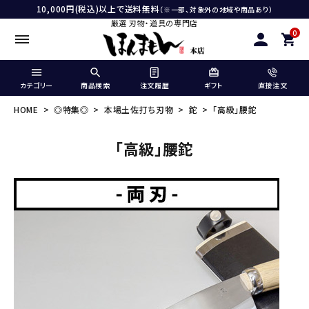
10,000円(税込)以上で送料無料
（※一部、対象外の地域や商品あり）
厳選 刃物・道具の専門店
0
カテゴリー
商品検索
注文履歴
ギフト
直接注文
HOME
◎特集◎
本場土佐打ち刃物
鉈
「高級」腰鉈
「高級」腰鉈