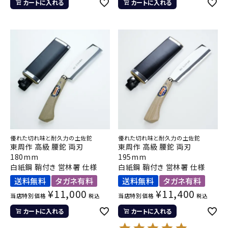
カートに入れる
カートに入れる
優れた切れ味と耐久力の土佐鉈
優れた切れ味と耐久力の土佐鉈
東周作 高級 腰鉈 両刃
東周作 高級 腰鉈 両刃
180mm
195mm
白紙鋼 鞘付き 営林署 仕様
白紙鋼 鞘付き 営林署 仕様
送料無料
タガネ有料
送料無料
タガネ有料
¥
11,000
¥
11,400
当店特別価格
当店特別価格
税込
税込
カートに入れる
カートに入れる