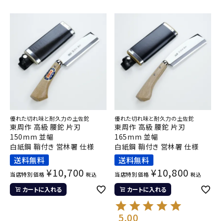
優れた切れ味と耐久力の土佐鉈
優れた切れ味と耐久力の土佐鉈
東周作 高級 腰鉈 片刃
東周作 高級 腰鉈 片刃
150mm 並幅
165mm 並幅
白紙鋼 鞘付き 営林署 仕様
白紙鋼 鞘付き 営林署 仕様
送料無料
送料無料
¥
10,700
¥
10,800
当店特別価格
当店特別価格
税込
税込
カートに入れる
カートに入れる
5.00