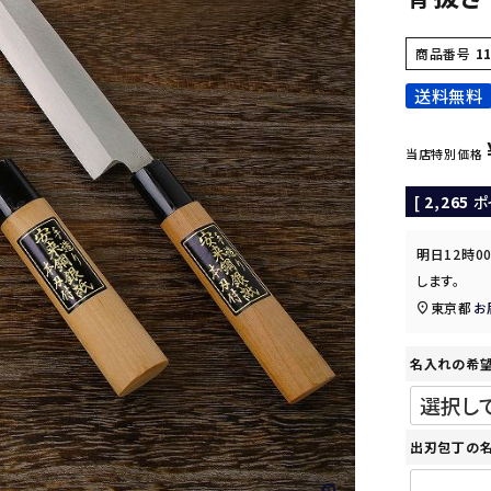
商品番号
1
送料無料
当店特別価格
[
2,265
ポ
明日
12時0
します。
東京都
お
名入れの希
出刃包丁の