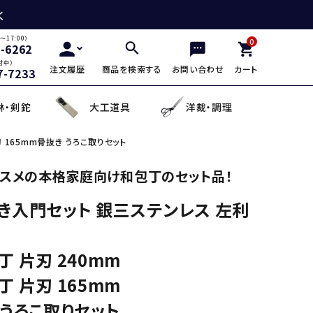
く
～17:00）
0
2-6262
付中）
注文履歴
商品を検索する
お問い合わせ
カート
7-7233
林・剣鉈
大工道具
洋裁・調理
 165mm骨抜き うろこ取りセット
三徳包丁
鎌・曲線用砥石
鋸鎌・縄切鎌・草取鎌
チップソー
剪定用鋸
山林鋸
小刀・切出し・罫書き道具
日用品
スメの本格家庭向け和包丁のセット品！
き入門セット 銀三ステンレス 左利
麺切り包丁
面直し砥石
造林鎌
充電式除草機
土農工具
登山用杖・トレッキ
手鉤
越前箸
デザイン包丁
セット品
蕎麦打ち道具
 片刃 240mm
 片刃 165mm
 うろこ取りセット