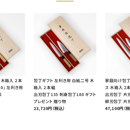
 木箱入 ２本
包丁ギフト 左利き用 白紙二号 木
家庭向け包丁
10」 左利き用
箱入 ２本組
ス 木箱入 2
料
出刃包丁135 刺身包丁180 ギフト
出刃包丁 片刃
プレゼント 贈り物
柳刃包丁 片刃
23,720円（税込）
47,100円（