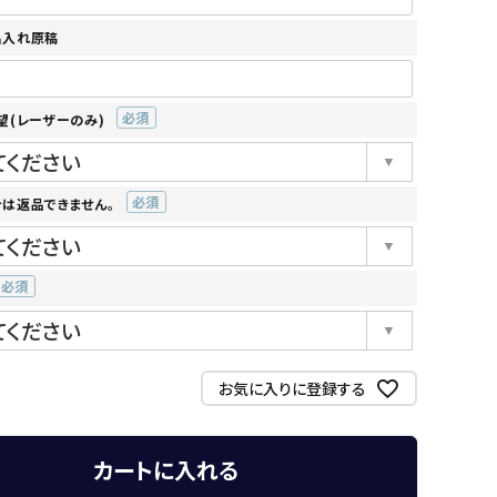
名入れ原稿
望(レーザーのみ)
(必
須)
は返品できません。
(必
須)
(必
須)
お気に入りに登録する
カートに入れる