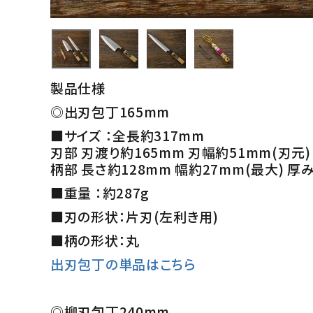
製品仕様
◎出刃包丁165mm
■サイズ ：全長約317mm
刃部 刃渡り約165mm 刃幅約51mm(刃元)
柄部 長さ約128mm 幅約27mm(最大) 厚
■重量 ：約287g
■刃の形状：片刃(左利き用)
■柄の形状：丸
出刃包丁の単品はこちら
◎柳刃包丁240mm