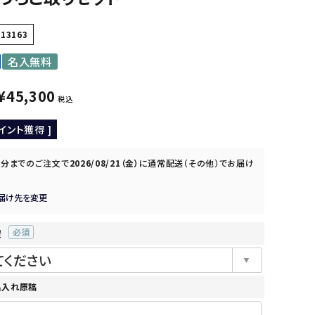
113163
名入無料
¥
45,300
税込
イント獲得 ]
0分
までのご注文で
2026/08/21（金）
に
通常配送（その他）
でお届け
届け先を変更
望
(必
須)
名入れ原稿