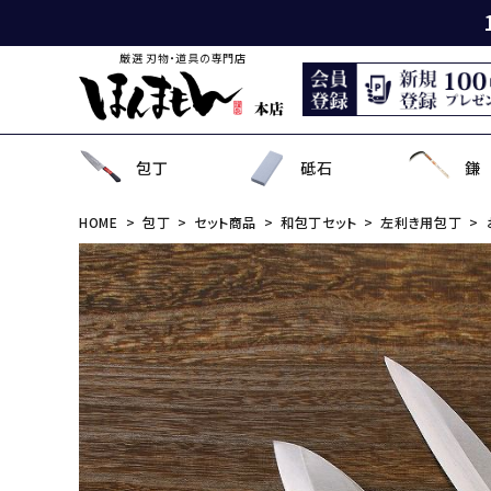
厳選 刃物・道具の専門店
包丁
砥石
鎌
HOME
包丁
セット商品
和包丁セット
左利き用包丁
出刃包丁
天然砥石
薄鎌
刈払刃
園芸用鋏
狩猟刀・剣鉈
鉋
洋裁鋏・和鋏
刺
角
中
ナ
鎌
鉈
鋸
事
菜切り包丁
名倉砥石
収穫鎌
刈払機用アタッチメント
散水用具・噴霧器
鳶口
玄能・ハンマー・トンカチ
調理道具
ペ
長
小
畦
農
金
電
ソ
特殊包丁
シャープナー
下刈鎌
安全防具
水田用除草用具
セット品
土木用品
おろし金・鰹節削り
セ
金
草
補
セ
そ
ま