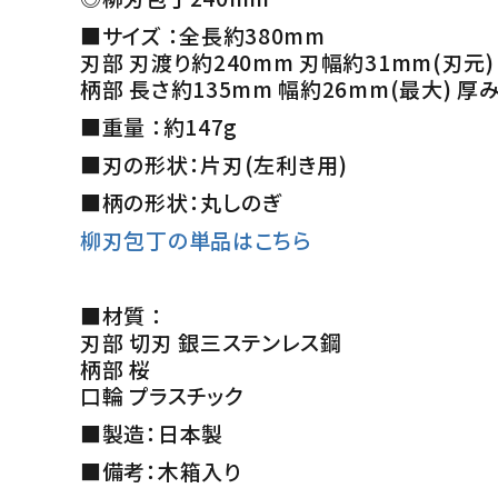
■サイズ ：全長約380mm
刃部 刃渡り約240mm 刃幅約31mm(刃元
柄部 長さ約135mm 幅約26mm(最大) 厚
■重量 ：約147g
■刃の形状：片刃(左利き用)
■柄の形状：丸しのぎ
柳刃包丁の単品はこちら
■材質 ：
刃部 切刃 銀三ステンレス鋼
柄部 桜
口輪 プラスチック
■製造：日本製
■備考：木箱入り