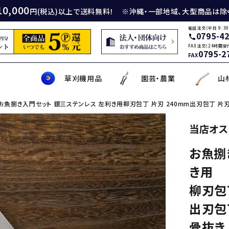
10,000
円(税込)以上で送料無料！ ※沖縄・一部地域、大型商品は除
電話注文（平日 9:30
0795-4
call
FAX注文（24時間受
0795-2
FAX
草刈機用品
園芸・農業
山
お魚捌き入門セット 銀三ステンレス 左利き用柳刃包丁 片刃 240mm出刃包丁 片刃
身包丁
砥石
厚鎌
イロンカッター
務・工作・細工鋏
薄刃包丁
ダイヤモンド砥石
厚鎌
ナイロンコード
草削り・草取り
斧
鑿
理美容品
当店オス
お魚捌
ティナイフ
刃包丁用砥石
鎌
草刈機用刃
作・園芸用具
矢・クサビ
動先端工具
ムリエナイフ・カトラリー
牛刀・筋引き・骨スキ
刃物研磨機
木鎌
モア用刃
芝刈機・管理機・耕耘機爪
木の皮剥き・角返し
金切鋏
盛箸・盛皿・盛台
き用
ット商品
盤・金剛砂
削り鎌
助・メンテナンス工具
ット品
の他
な板
包丁収納・ケース
メンテナンス用品
立鎌
草焼きバーナー
携帯・収納ケース
調理用鉄板
柳刃包丁
出刃包丁
骨抜き