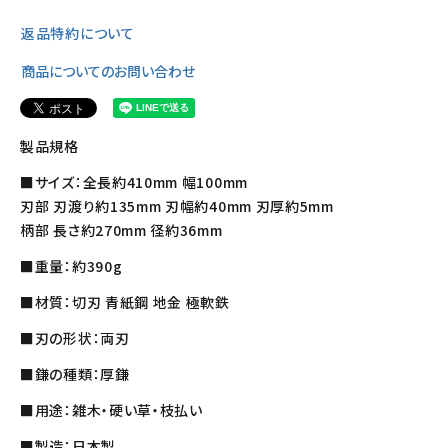
返品特約について
商品についてのお問い合わせ
製品規格
■サイズ：全長約410mm 幅100mm
刃部 刃渡り約135mm 刃幅約40mm 刃厚約5mm
柄部 長さ約270mm 径約36mm
■重量：約390g
■材質：切刃 青紙鋼 地金 極軟鉄
■刃の形状：両刃
■鎌の種類：厚鎌
■用途：雑木・硬い草・枝払い
■製造：日本製