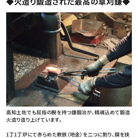
◆火造り鍛造された最高の草刈鎌◆
高知土佐でも屈指の腕を持つ鎌鍛冶が、精魂込めて鍛造
火造り造り上げています。
1丁1丁炉にて赤らめた軟鉄（地金）を二つに割り、鋼を挟