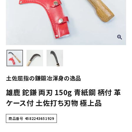
土佐屈指の鎌鍛冶渾身の逸品
雄鹿 鉈鎌 両刃 150g 青紙鋼 柄付 革
ケース付 土佐打ち刃物 極上品
商品番号
4582243651929