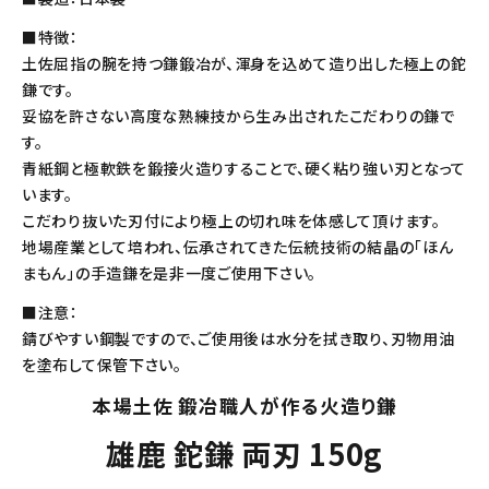
■特徴：
土佐屈指の腕を持つ鎌鍛冶が、渾身を込めて造り出した極上の鉈
鎌です。
妥協を許さない高度な熟練技から生み出されたこだわりの鎌で
す。
青紙鋼と極軟鉄を鍛接火造りすることで、硬く粘り強い刃となって
います。
こだわり抜いた刃付により極上の切れ味を体感して頂けます。
地場産業として培われ、伝承されてきた伝統技術の結晶の「ほん
まもん」の手造鎌を是非一度ご使用下さい。
■注意：
錆びやすい鋼製ですので、ご使用後は水分を拭き取り、刃物用油
を塗布して保管下さい。
本場土佐 鍛冶職人が作る火造り鎌
雄鹿 鉈鎌 両刃 150g