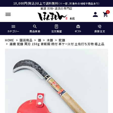
10,000円(税込)以上で送料無料
（※一部、対象外の地域や商品あり）
厳選 刃物・道具の専門店
0
カテゴリー
商品検索
注文履歴
ギフト
直接注文
HOME
園芸用品
鎌
木鎌
鉈鎌
雄鹿 鉈鎌 両刃 150g 青紙鋼 柄付 革ケース付 土佐打ち刃物 極上品