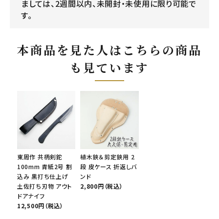
ましては、2週間以内、未開封・未使用に限り可能で
す。
本商品を見た人はこちらの商品
も見ています
東周作 共柄剣鉈
植木鋏＆剪定鋏用 2
100mm 青紙2号 割
段 皮ケース 折返しバ
込み 黒打ち仕上げ
ンド
土佐打ち刃物 アウト
2,800円（税込）
ドアナイフ
12,500円（税込）