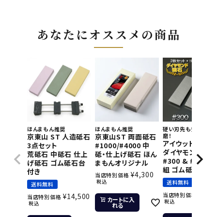
あなたにオススメの商品
ほんまもん推奨
ほんまもん推奨
硬い刃先も短時間で
京東山 ST 人造砥石
京東山ST 両面砥石
磨！
アイウッド 片面
3点セット
#1000/#4000 中
ダイヤモンド砥石
荒砥石 中砥石 仕上
砥・仕上げ砥石 ほん
#300 & #800 2
げ砥石 ゴム砥石台
まもんオリジナル
組 ゴム砥石台付
付き
¥
4,300
当店特別価格
税込
送料無料
送料無料
¥
11,
当店特別価格
¥
14,500
当店特別価格
カートに入
税込
税込
れる