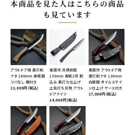
本商品を見た人はこちらの商品
も見ています
アウトドア用 黒打剣
東周作 共柄剣鉈
東周作 アウトドア用
ナタ 180mm 青紙鋼
130mm 青紙2号 割
黒打剣ナタ 120mm
ツバなし 鞘付き
込み 黒打ち仕上げ
白紙鋼 オイルステイ
13,800円（税込）
土佐打ち刃物 アウト
ン仕上げ ケース付き
ドアナイフ
17,000円（税込）
14,000円（税込）