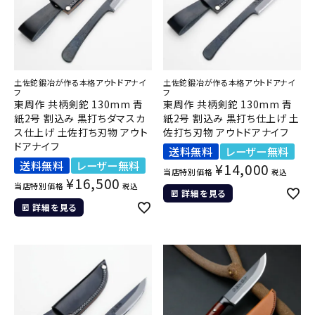
土佐鉈鍛冶が作る本格アウトドアナイ
土佐鉈鍛冶が作る本格アウトドアナイ
フ
フ
東周作 共柄剣鉈 130mm 青
東周作 共柄剣鉈 130mm 青
紙2号 割込み 黒打ちダマスカ
紙2号 割込み 黒打ち仕上げ 土
ス仕上げ 土佐打ち刃物 アウト
佐打ち刃物 アウトドアナイフ
ドアナイフ
送料無料
レーザー無料
送料無料
レーザー無料
¥
14,000
当店特別価格
税込
¥
16,500
当店特別価格
税込
詳細を見る
詳細を見る