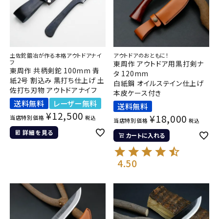
土佐鉈鍛冶が作る本格アウトドアナイ
アウトドアのおともに！
フ
東周作 アウトドア用黒打剣ナ
東周作 共柄剣鉈 100mm 青
タ 120mm
紙2号 割込み 黒打ち仕上げ 土
白紙鋼 オイルステイン仕上げ
佐打ち刃物 アウトドアナイフ
本皮ケース付き
送料無料
レーザー無料
送料無料
¥
12,500
¥
18,000
当店特別価格
税込
当店特別価格
税込
詳細を見る
カートに入れる
4.50