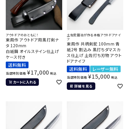
アウトドアのおともに！
土佐鉈鍛冶が作る本格アウトドアナイ
フ
東周作 アウトドア用黒打剣ナ
東周作 共柄剣鉈 100mm 青
タ 120mm
紙2号 割込み 黒打ちダマスカ
白紙鋼 オイルステイン仕上げ
ス仕上げ 土佐打ち刃物 アウト
ケース付き
ドアナイフ
送料無料
送料無料
レーザー無料
¥
17,000
当店特別価格
税込
¥
15,000
当店特別価格
税込
カートに入れる
詳細を見る