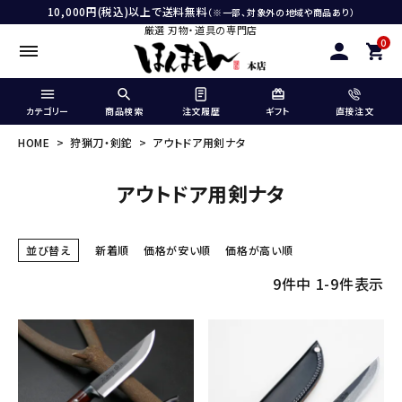
10,000円(税込)以上で送料無料
（※一部、対象外の地域や商品あり）
厳選 刃物・道具の専門店
0
カテゴリー
商品検索
注文履歴
ギフト
直接注文
HOME
狩猟刀・剣鉈
アウトドア用剣ナタ
アウトドア用剣ナタ
並び替え
新着順
価格が安い順
価格が高い順
9
件中
1
-
9
件表示