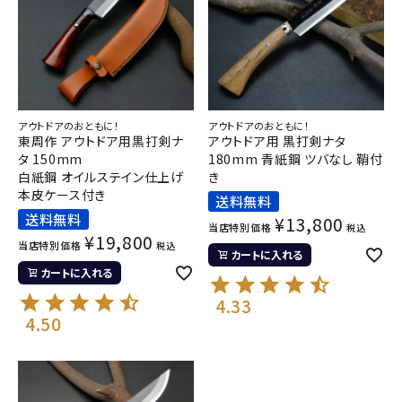
アウトドアのおともに！
アウトドアのおともに！
東周作 アウトドア用黒打剣ナ
アウトドア用 黒打剣ナタ
タ 150mm
180mm 青紙鋼 ツバなし 鞘付
白紙鋼 オイルステイン仕上げ
き
本皮ケース付き
送料無料
送料無料
¥
13,800
当店特別価格
税込
¥
19,800
当店特別価格
税込
カートに入れる
カートに入れる
4.33
4.50