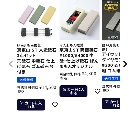
ほんまもん推奨
ほんまもん推奨
硬い刃先も短時間で
京東山 ST 人造砥石
京東山ST 両面砥石
磨！
アイウッド 片面
3点セット
#1000/#4000 中
ダイヤモンド砥石
荒砥石 中砥石 仕上
砥・仕上げ砥石 ほん
#300 & #800 2
げ砥石 ゴム砥石台
まもんオリジナル
組 ゴム砥石台付
付き
¥
4,300
当店特別価格
税込
送料無料
送料無料
¥
11,
当店特別価格
¥
14,500
当店特別価格
カートに入
税込
税込
れる
カートに入
カートに入
れる
れる