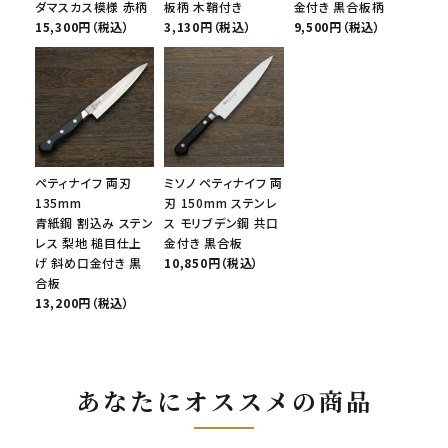
ダマスカス模様 赤柄
板柄 木鞘付き
金付き 黒合板柄
15,300円（税込）
3,130円（税込）
9,500円（税込）
ペティナイフ 両刃
ミソノ ペティナイフ 両
135mm
刃 150mm ステンレ
青紙鋼 割込み ステン
ス モリブデン鋼 共口
レス 梨地 槌目仕上
金付き 黒合板
げ 斜め口金付き 黒
10,850円（税込）
合板
13,200円（税込）
あなたにオススメの商品