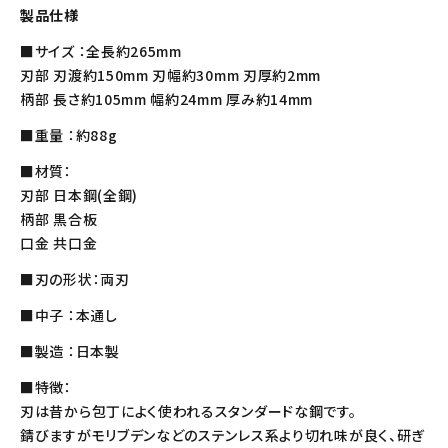
製品仕様
■サイズ ：全長約265mm
刃部 刃渡約150mm 刃幅約30mm 刃厚約2mm
柄部 長さ約105mm 幅約24mm 厚み約14mm
■重量 ：約88g
■材質：
刃部 日本鋼(全鋼)
柄部 黒合板
口金 共口金
■刃の形状：両刃
■中子 ：本通し
■製造 ：日本製
■特徴：
刃は昔から包丁によく使われるスタンダードな鋼です。
錆びますがモリブデンなどのステンレス系より切れ味が良く、研ぎ