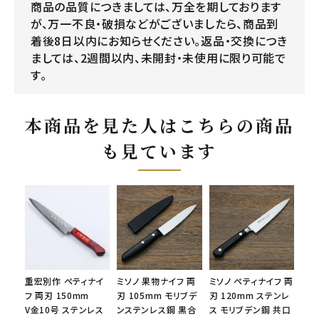
商品の品質につきましては、万全を期しております
が、万一不良・破損などがございましたら、商品到
着後8日以内にお知らせください。返品・交換につき
ましては、2週間以内、未開封・未使用に限り可能で
す。
本商品を見た人はこちらの商品
も見ています
重宏別作 ペティナイ
ミソノ 果物ナイフ 両
ミソノ ペティナイフ 両
フ 両刃 150mm
刃 105mm モリブデ
刃 120mm ステンレ
V金10号 ステンレス
ンステンレス鋼 黒合
ス モリブデン鋼 共口