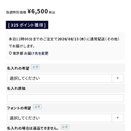
¥
6,500
当店特別価格
税込
[
325
ポイント獲得 ]
本日
12時00分
までのご注文で
2026/08/13（木）
に
通常配送（その他）
でお届けします。
東京都
お届け先を変更
名入れの希望
(必
須)
名入れ原稿
フォントの希望
(必
須)
名入れの場合は返品できません。