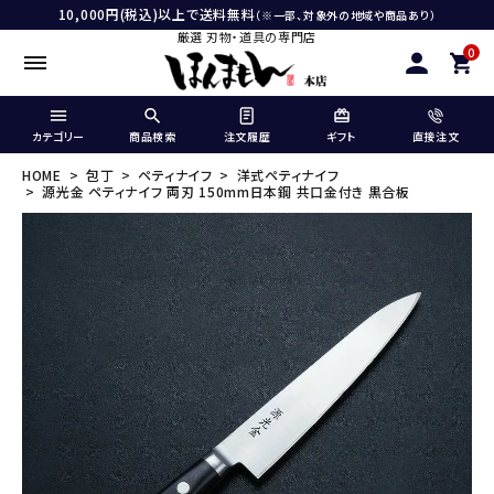
10,000円(税込)以上で送料無料
（※一部、対象外の地域や商品あり）
厳選 刃物・道具の専門店
0
カテゴリー
商品検索
注文履歴
ギフト
直接注文
HOME
包丁
ペティナイフ
洋式ペティナイフ
源光金 ペティナイフ 両刃 150mm日本鋼 共口金付き 黒合板