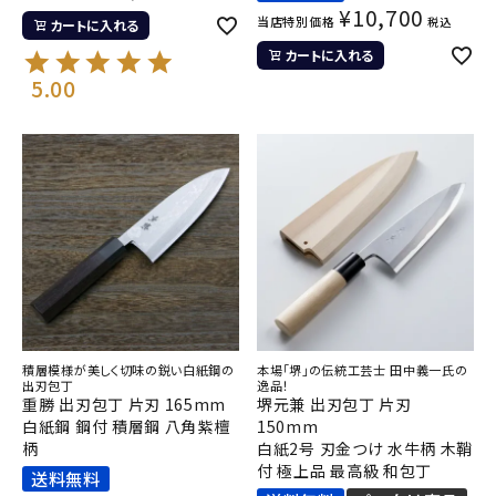
¥
10,700
当店特別価格
税込
カートに入れる
カートに入れる
5.00
積層模様が美しく切味の鋭い白紙鋼の
本場「堺」の伝統工芸士 田中義一氏の
出刃包丁
逸品！
重勝 出刃包丁 片刃 165mm
堺元兼 出刃包丁 片刃
白紙鋼 鋼付 積層鋼 八角紫檀
150mm
柄
白紙2号 刃金つけ 水牛柄 木鞘
付 極上品 最高級 和包丁
送料無料