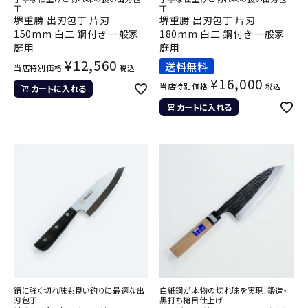
丁
丁
堺重勝 出刃包丁 片刃
堺重勝 出刃包丁 片刃
150mm 白二 鋼付き 一般家
180mm 白二 鋼付き 一般家
庭用
庭用
¥
12,560
送料無料
当店特別価格
税込
¥
16,000
当店特別価格
税込
カートに入れる
カートに入れる
錆に強く切れ味も良い釣りに最適な出
白紙鋼が本物の切れ味を実現！鍛造・
刃包丁
黒打ち槌目仕上げ