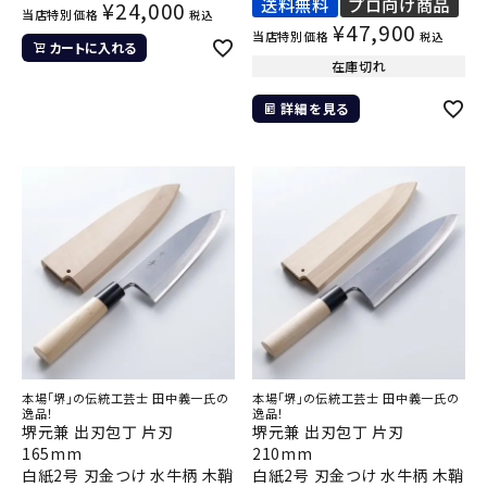
送料無料
プロ向け商品
¥
24,000
当店特別価格
税込
¥
47,900
当店特別価格
税込
カートに入れる
在庫切れ
詳細を見る
本場「堺」の伝統工芸士 田中義一氏の
本場「堺」の伝統工芸士 田中義一氏の
逸品！
逸品！
堺元兼 出刃包丁 片刃
堺元兼 出刃包丁 片刃
165mm
210mm
白紙2号 刃金つけ 水牛柄 木鞘
白紙2号 刃金つけ 水牛柄 木鞘