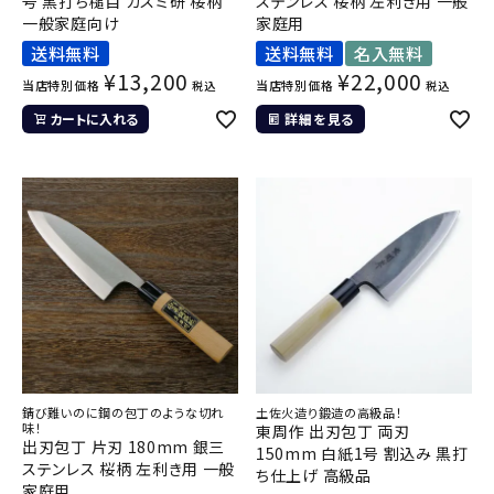
号 黒打ち槌目 カスミ研 桜柄
ステンレス 桜柄 左利き用 一般
一般家庭向け
家庭用
送料無料
送料無料
名入無料
¥
13,200
¥
22,000
当店特別価格
当店特別価格
税込
税込
カートに入れる
詳細を見る
錆び難いのに鋼の包丁のような切れ
土佐火造り鍛造の高級品！
味！
東周作 出刃包丁 両刃
出刃包丁 片刃 180mm 銀三
150mm 白紙1号 割込み 黒打
ステンレス 桜柄 左利き用 一般
ち仕上げ 高級品
家庭用