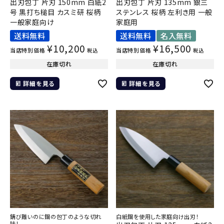
出刃包丁 片刃 150mm 白紙2
出刃包丁 片刃 135mm 銀三
号 黒打ち槌目 カスミ研 桜柄
ステンレス 桜柄 左利き用 一般
一般家庭向け
家庭用
送料無料
送料無料
名入無料
¥
10,200
¥
16,500
当店特別価格
当店特別価格
税込
税込
在庫切れ
在庫切れ
詳細を見る
詳細を見る
錆び難いのに鋼の包丁のような切れ
白紙鋼を使用した家庭向け出刃！
味！