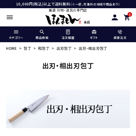
10,000円(税込)以上で送料無料
（※一部、対象外の地域や商品あり）
厳選 刃物・道具の専門店
0
カテゴリー
商品検索
注文履歴
ギフト
直接注文
HOME
包丁
和包丁
出刃包丁
出刃・相出刃包丁
出刃・相出刃包丁