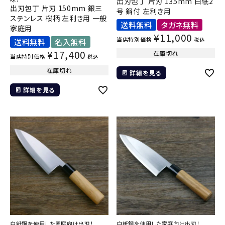
出刃包丁 片刃 135mm 白紙2
出刃包丁 片刃 150mm 銀三
号 鋼付 左利き用
ステンレス 桜柄 左利き用 一般
送料無料
タガネ無料
家庭用
¥
11,000
当店特別価格
税込
送料無料
名入無料
¥
17,400
在庫切れ
当店特別価格
税込
在庫切れ
詳細を見る
詳細を見る
白紙鋼を使用した家庭向け出刃！
白紙鋼を使用した家庭向け出刃！