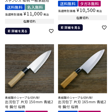
ステンレス 桜柄 一般家庭用
送料無料
タガネ無料
送料無料
名入無料
¥
10,500
当店特別価格
税込
¥
11,000
当店特別価格
税込
在庫切れ
在庫切れ
詳細を見る
詳細を見る
青紙鋼のシャープな切れ味！
青紙鋼のシャープな切れ味！
出刃包丁 片刃 150mm 青紙2
出刃包丁 片刃 165mm 青紙2
号 鋼付 桜柄
号 鋼付 桜柄