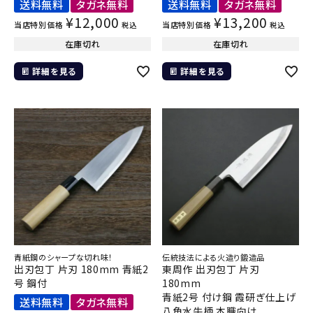
送料無料
タガネ無料
送料無料
タガネ無料
¥
12,000
¥
13,200
当店特別価格
当店特別価格
税込
税込
在庫切れ
在庫切れ
詳細を見る
詳細を見る
青紙鋼のシャープな切れ味！
伝統技法による火造り鍛造品
出刃包丁 片刃 180mm 青紙2
東周作 出刃包丁 片刃
号 鋼付
180mm
青紙2号 付け鋼 霞研ぎ仕上げ
送料無料
タガネ無料
八角水牛柄 本職向け