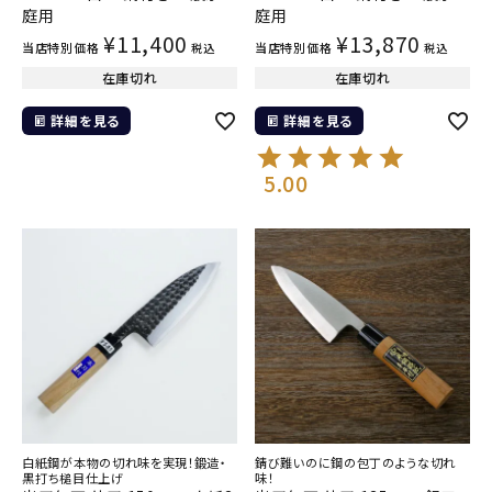
庭用
庭用
¥
11,400
¥
13,870
当店特別価格
当店特別価格
税込
税込
在庫切れ
在庫切れ
詳細を見る
詳細を見る
5.00
白紙鋼が本物の切れ味を実現！鍛造・
錆び難いのに鋼の包丁のような切れ
黒打ち槌目仕上げ
味！