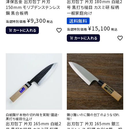
津保吉金 出刃包丁 片刃
出刃包丁 片刃 180mm 白紙2
150mm モリブデンステンレス
号 黒打ち槌目 カスミ研 桜柄
鋼 黒合板柄
一般家庭向け
¥
9,300
送料無料
当店特別価格
税込
¥
15,100
当店特別価格
税込
カートに入れる
カートに入れる
白紙鋼が本物の切れ味を実現！鍛造・
錆び難いのに鋼の包丁のような切れ
黒打ち槌目仕上げ
味！
出刃包丁 片刃 165mm 白紙2
出刃包丁 片刃 165mm 銀三