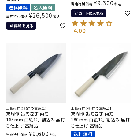
¥
9,300
当店特別価格
税込
送料無料
名入無料
カートに入れる
¥
26,500
当店特別価格
税込
詳細を見る
4.00
土佐火造り鍛造の高級品！
土佐火造り鍛造の高級品！
東周作 出刃包丁 両刃
東周作 出刃包丁 両刃
165mm 白紙1号 割込み 黒打
180mm 白紙1号 割込み 黒打
ち仕上げ 高級品
ち仕上げ 高級品
¥
9,600
送料無料
当店特別価格
税込