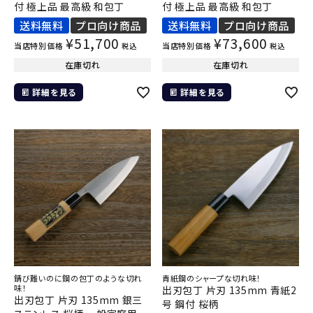
付 極上品 最高級 和包丁
付 極上品 最高級 和包丁
送料無料
プロ向け商品
送料無料
プロ向け商品
¥
51,700
¥
73,600
当店特別価格
当店特別価格
税込
税込
在庫切れ
在庫切れ
詳細を見る
詳細を見る
錆び難いのに鋼の包丁のような切れ
青紙鋼のシャープな切れ味！
味！
出刃包丁 片刃 135mm 青紙2
出刃包丁 片刃 135mm 銀三
号 鋼付 桜柄