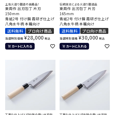
土佐火造り鍛造の高級品！
伝統技法による火造り鍛造品
東周作 出刃包丁 片刃
東周作 出刃包丁 片刃
150mm
165mm
青紙2号 付け鋼 霞研ぎ仕上げ
青紙2号 付け鋼 霞研ぎ仕上げ
八角水牛柄 本職向け
八角水牛柄 本職向け
送料無料
プロ向け商品
送料無料
プロ向け商品
¥
28,000
¥
30,000
当店特別価格
当店特別価格
税込
税込
カートに入れる
カートに入れる
丁寧な仕上げと切れ味の良い出刃包
丁寧な仕上げと切れ味の良い出刃包