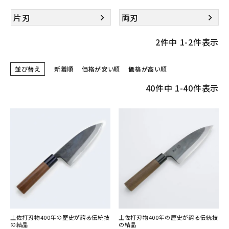
片刃
両刃
2
件中
1
-
2
件表示
並び替え
新着順
価格が安い順
価格が高い順
40
件中
1
-
40
件表示
土佐打刃物400年の歴史が誇る伝統技
土佐打刃物400年の歴史が誇る伝統技
の結晶
の結晶