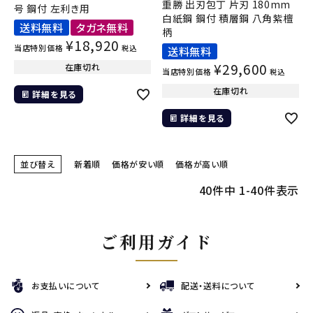
重勝 出刃包丁 片刃 180mm
号 鋼付 左利き用
白紙鋼 鋼付 積層鋼 八角紫檀
送料無料
タガネ無料
柄
¥
18,920
当店特別価格
税込
送料無料
¥
29,600
在庫切れ
当店特別価格
税込
在庫切れ
詳細を見る
詳細を見る
並び替え
新着順
価格が安い順
価格が高い順
40
件中
1
-
40
件表示
ご利用ガイド
お支払いについて
配送・送料について