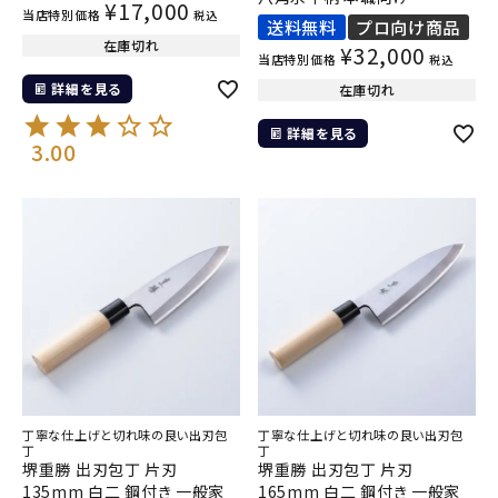
¥
17,000
当店特別価格
税込
送料無料
プロ向け商品
在庫切れ
¥
32,000
当店特別価格
税込
詳細を見る
在庫切れ
詳細を見る
3.00
丁寧な仕上げと切れ味の良い出刃包
丁寧な仕上げと切れ味の良い出刃包
丁
丁
堺重勝 出刃包丁 片刃
堺重勝 出刃包丁 片刃
135mm 白二 鋼付き 一般家
165mm 白二 鋼付き 一般家