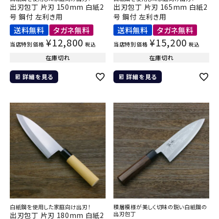
出刃包丁 片刃 150mm 白紙2
出刃包丁 片刃 165mm 白紙2
号 鋼付 左利き用
号 鋼付 左利き用
送料無料
タガネ無料
送料無料
タガネ無料
¥
12,800
¥
15,200
当店特別価格
当店特別価格
税込
税込
在庫切れ
在庫切れ
詳細を見る
詳細を見る
白紙鋼を使用した家庭向け出刃！
積層模様が美しく切味の鋭い白紙鋼の
出刃包丁
出刃包丁 片刃 180mm 白紙2