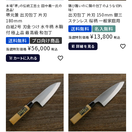
本場「堺」の伝統工芸士 田中義一氏の
錆び難いのに鋼の包丁のような切れ
逸品！
味！
堺元兼 出刃包丁 片刃
出刃包丁 片刃 150mm 銀三
180mm
ステンレス 桜柄 一般家庭用
白紙2号 刃金つけ 水牛柄 木鞘
送料無料
名入無料
付 極上品 最高級 和包丁
¥
13,800
当店特別価格
税込
送料無料
プロ向け商品
詳細を見る
¥
56,000
当店特別価格
税込
カートに入れる