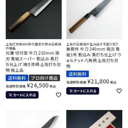
土佐打刃物400年の歴史が誇る伝統技
土佐の伝統技が生み出す手造り包丁
の結晶
東周作 牛刀 240mm 両刃 青
元兼 切付型 牛刀 210mm 両
紙1号 割込み 黒打ち仕上げ ウ
刃 青紙スーパー 割込み 黒打
ォルナット八角柄 土佐打ち刃
ち仕上げ 焼き漆柄 土佐打ち刃
物
物 極上品
送料無料
送料無料
プロ向け商品
¥
21,800
当店特別価格
税込
¥
24,500
当店特別価格
税込
カートに入れる
カートに入れる