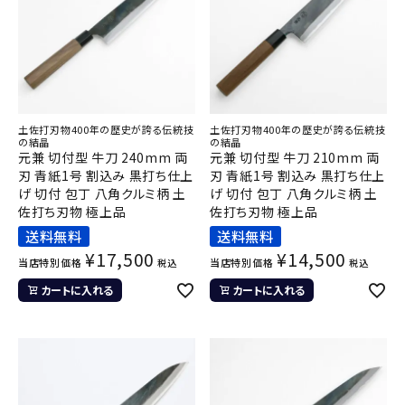
土佐打刃物400年の歴史が誇る伝統技
土佐打刃物400年の歴史が誇る伝統技
の結晶
の結晶
元兼 切付型 牛刀 240mm 両
元兼 切付型 牛刀 210mm 両
刃 青紙1号 割込み 黒打ち仕上
刃 青紙1号 割込み 黒打ち仕上
げ 切付 包丁 八角クルミ柄 土
げ 切付 包丁 八角クルミ柄 土
佐打ち刃物 極上品
佐打ち刃物 極上品
送料無料
送料無料
¥
17,500
¥
14,500
当店特別価格
当店特別価格
税込
税込
カートに入れる
カートに入れる