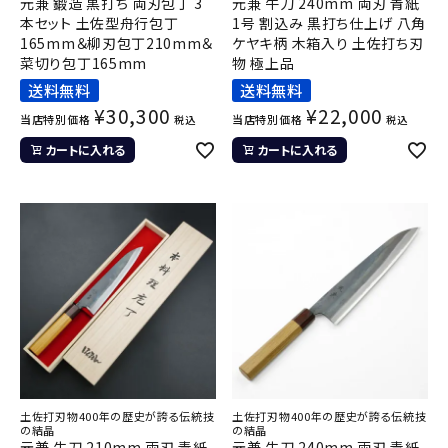
元兼 鍛造 黒打ち 両刃包丁 3
元兼 牛刀 240mm 両刃 青紙
本セット 土佐型舟行包丁
1号 割込み 黒打ち仕上げ 八角
165mm＆柳刃包丁210mm＆
ケヤキ柄 木箱入り 土佐打ち刃
菜切り包丁165mm
物 極上品
送料無料
送料無料
¥
30,300
¥
22,000
当店特別価格
当店特別価格
税込
税込
カートに入れる
カートに入れる
土佐打刃物400年の歴史が誇る伝統技
土佐打刃物400年の歴史が誇る伝統技
の結晶
の結晶
元兼 牛刀 210mm 両刃 青紙
元兼 牛刀 240mm 両刃 青紙