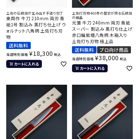
土佐の伝統技が生み出す手造り包丁
土佐打刃物400年の歴史が誇る伝統技
の結晶
東周作 牛刀 210mm 両刃 青
元兼 牛刀 240mm 両刃 青紙
紙1号 割込み 黒打ち仕上げ ウ
スーパー 割込み 黒打ち仕上げ
ォルナット八角柄 土佐打ち刃
赤口輪紫檀八角柄 木箱入り
物
土佐打ち刃物 極上品
送料無料
送料無料
プロ向け商品
¥
18,300
当店特別価格
税込
¥
38,000
当店特別価格
税込
カートに入れる
カートに入れる