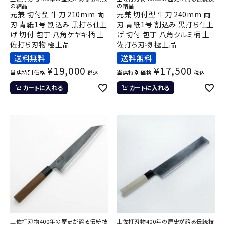
の結晶
の結晶
元兼 切付型 牛刀 210mm 両
元兼 切付型 牛刀 240mm 両
刃 青紙1号 割込み 黒打ち仕上
刃 青紙1号 割込み 黒打ち仕上
げ 切付 包丁 八角ケヤキ柄 土
げ 切付 包丁 八角クルミ柄 土
佐打ち刃物 極上品
佐打ち刃物 極上品
送料無料
送料無料
¥
19,000
¥
17,500
当店特別価格
当店特別価格
税込
税込
カートに入れる
カートに入れる
土佐打刃物400年の歴史が誇る伝統技
土佐打刃物400年の歴史が誇る伝統技