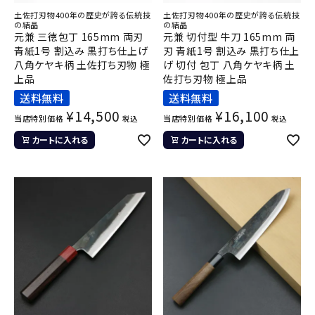
土佐打刃物400年の歴史が誇る伝統技
土佐打刃物400年の歴史が誇る伝統技
の結晶
の結晶
元兼 三徳包丁 165mm 両刃
元兼 切付型 牛刀 165mm 両
青紙1号 割込み 黒打ち仕上げ
刃 青紙1号 割込み 黒打ち仕上
八角ケヤキ柄 土佐打ち刃物 極
げ 切付 包丁 八角ケヤキ柄 土
上品
佐打ち刃物 極上品
送料無料
送料無料
¥
14,500
¥
16,100
当店特別価格
当店特別価格
税込
税込
カートに入れる
カートに入れる