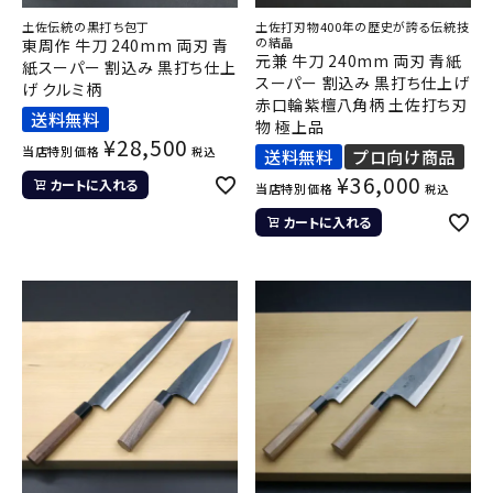
土佐伝統の黒打ち包丁
土佐打刃物400年の歴史が誇る伝統技
の結晶
東周作 牛刀 240mm 両刃 青
元兼 牛刀 240mm 両刃 青紙
紙スーパー 割込み 黒打ち仕上
スーパー 割込み 黒打ち仕上げ
げ クルミ柄
赤口輪紫檀八角柄 土佐打ち刃
送料無料
物 極上品
¥
28,500
当店特別価格
税込
送料無料
プロ向け商品
¥
36,000
カートに入れる
当店特別価格
税込
カートに入れる