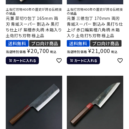
土佐打刃物400年の歴史が誇る伝統技
土佐打刃物400年の歴史が誇る伝統技
の結晶
の結晶
元兼 菜切り包丁 165mm 両
元兼 三徳包丁 170mm 両刃
刃 青紙スーパー 割込み 黒打
青紙スーパー 割込み 黒打ち仕
ち仕上げ 紫檀赤丸柄 木箱入り
上げ 赤口輪紫檀八角柄 木箱
土佐打ち刃物 極上品
入り 土佐打ち刃物 極上品
送料無料
プロ向け商品
送料無料
プロ向け商品
¥
20,700
¥
21,000
当店特別価格
当店特別価格
税込
税込
カートに入れる
カートに入れる