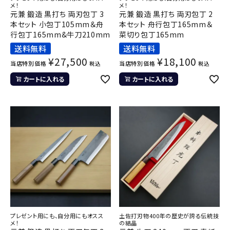
メ！
メ！
元兼 鍛造 黒打ち 両刃包丁 3
元兼 鍛造 黒打ち 両刃包丁 2
本セット 小包丁105mm＆舟
本セット 舟行包丁165mm＆
行包丁165mm&牛刀210mm
菜切り包丁165mm
送料無料
送料無料
¥
27,500
¥
18,100
当店特別価格
当店特別価格
税込
税込
カートに入れる
カートに入れる
プレゼント用にも、自分用にもオスス
土佐打刃物400年の歴史が誇る伝統技
メ！
の結晶