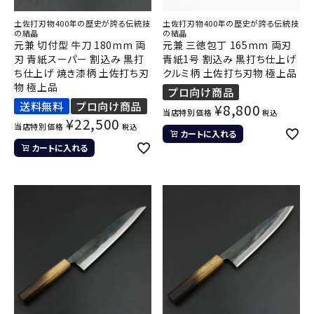
土佐打刃物400年の歴史が誇る伝統技
土佐打刃物400年の歴史が誇る伝統技
の結晶
の結晶
元兼 切付型 牛刀 180mm 両
元兼 三徳包丁 165mm 両刃
刃 青紙スーパー 割込み 黒打
青紙1号 割込み 黒打ち仕上げ
ち仕上げ 焼き漆柄 土佐打ち刃
クルミ柄 土佐打ち刃物 極上品
物 極上品
プロ向け商品
送料無料
プロ向け商品
¥
8,800
当店特別価格
税込
¥
22,500
当店特別価格
税込
カートに入れる
カートに入れる