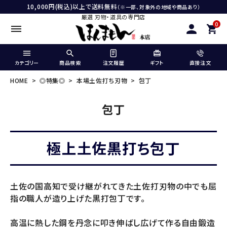
10,000円(税込)以上で送料無料
（※一部、対象外の地域や商品あり）
厳選 刃物・道具の専門店
0
カテゴリー
商品検索
注文履歴
ギフト
直接注文
HOME
◎特集◎
本場土佐打ち刃物
包丁
包丁
極上土佐黒打ち包丁
土佐の国高知で受け継がれてきた土佐打刃物の中でも屈
指の職人が造り上げた黒打包丁です。
高温に熱した鋼を丹念に叩き伸ばし広げて作る自由鍛造