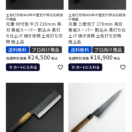
土佐打刃物400年の歴史が誇る伝統技
土佐打刃物400年の歴史が誇る伝統技
の結晶
の結晶
元兼 切付型 牛刀 210mm 両
元兼 三徳包丁 170mm 両刃
刃 青紙スーパー 割込み 黒打
青紙スーパー 割込み 黒打ち仕
ち仕上げ 焼き漆柄 土佐打ち刃
上げ 焼き漆柄 土佐打ち刃物
物 極上品
極上品
送料無料
プロ向け商品
送料無料
プロ向け商品
¥
24,500
¥
16,900
当店特別価格
当店特別価格
税込
税込
カートに入れる
カートに入れる