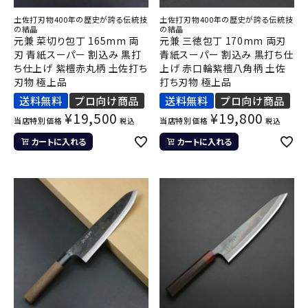
土佐打刃物400年の歴史が誇る伝統技
土佐打刃物400年の歴史が誇る伝統技
の結晶
の結晶
元兼 菜切り包丁 165mm 両
元兼 三徳包丁 170mm 両刃
刃 青紙スーパー 割込み 黒打
青紙スーパー 割込み 黒打ち仕
ち仕上げ 紫檀赤丸柄 土佐打ち
上げ 赤口輪紫檀八角柄 土佐
刃物 極上品
打ち刃物 極上品
送料無料
プロ向け商品
送料無料
プロ向け商品
¥
19,500
¥
19,800
当店特別価格
当店特別価格
税込
税込
カートに入れる
カートに入れる