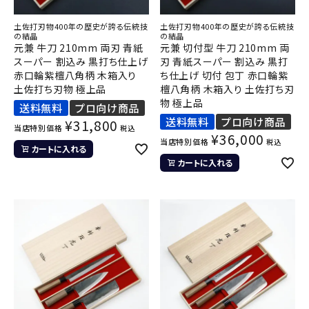
土佐打刃物400年の歴史が誇る伝統技
土佐打刃物400年の歴史が誇る伝統技
の結晶
の結晶
元兼 牛刀 210mm 両刃 青紙
元兼 切付型 牛刀 210mm 両
スーパー 割込み 黒打ち仕上げ
刃 青紙スーパー 割込み 黒打
赤口輪紫檀八角柄 木箱入り
ち仕上げ 切付 包丁 赤口輪紫
土佐打ち刃物 極上品
檀八角柄 木箱入り 土佐打ち刃
物 極上品
送料無料
プロ向け商品
送料無料
プロ向け商品
¥
31,800
当店特別価格
税込
¥
36,000
当店特別価格
税込
カートに入れる
カートに入れる