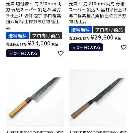
元兼 切付型 牛刀 210mm 両
元兼 牛刀 210mm 両刃 青紙
刃 青紙スーパー 割込み 黒打
スーパー 割込み 黒打ち仕上げ
ち仕上げ 切付 包丁 赤口輪紫
赤口輪紫檀八角柄 土佐打ち刃
檀八角柄 土佐打ち刃物 極上
物 極上品
品
送料無料
プロ向け商品
送料無料
プロ向け商品
¥
29,800
当店特別価格
税込
¥
34,000
当店特別価格
税込
カートに入れる
カートに入れる
土佐打刃物400年の歴史が誇る伝統技
土佐打刃物400年の歴史が誇る伝統技