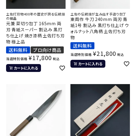
土佐打刃物400年の歴史が誇る伝統技
土佐の伝統技が生み出す手造り包丁
の結晶
東周作 牛刀 240mm 両刃 青
元兼 菜切り包丁 165mm 両
紙1号 割込み 黒打ち仕上げ ウ
刃 青紙スーパー 割込み 黒打
ォルナット八角柄 土佐打ち刃
ち仕上げ 焼き漆柄 土佐打ち刃
物
物 極上品
送料無料
送料無料
プロ向け商品
¥
21,800
当店特別価格
税込
¥
17,800
当店特別価格
税込
カートに入れる
カートに入れる