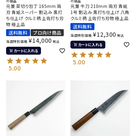
の結晶
の結晶
元兼 菜切り包丁 165mm 両
元兼 牛刀 210mm 両刃 青紙
刃 青紙スーパー 割込み 黒打
1号 割込み 黒打ち仕上げ 八角
ち仕上げ クルミ柄 土佐打ち刃
クルミ柄 土佐打ち刃物 極上品
物 極上品
送料無料
送料無料
プロ向け商品
¥
12,300
当店特別価格
税込
¥
14,000
当店特別価格
税込
カートに入れる
カートに入れる
5.00
5.00