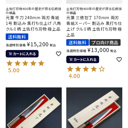
土佐打刃物400年の歴史が誇る伝統技
土佐打刃物400年の歴史が誇る伝統技
の結晶
の結晶
元兼 牛刀 240mm 両刃 青紙
元兼 三徳包丁 170mm 両刃
1号 割込み 黒打ち仕上げ 八角
青紙スーパー 割込み 黒打ち仕
クルミ柄 土佐打ち刃物 極上品
上げ クルミ柄 土佐打ち刃物 極
上品
送料無料
送料無料
プロ向け商品
¥
15,200
当店特別価格
税込
¥
13,000
当店特別価格
税込
カートに入れる
カートに入れる
5.00
4.00