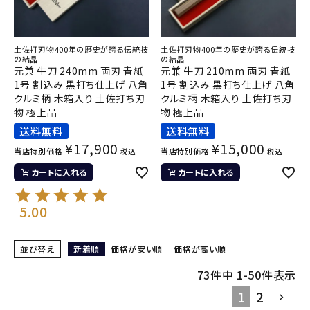
土佐打刃物400年の歴史が誇る伝統技
土佐打刃物400年の歴史が誇る伝統技
の結晶
の結晶
元兼 牛刀 240mm 両刃 青紙
元兼 牛刀 210mm 両刃 青紙
1号 割込み 黒打ち仕上げ 八角
1号 割込み 黒打ち仕上げ 八角
クルミ柄 木箱入り 土佐打ち刃
クルミ柄 木箱入り 土佐打ち刃
物 極上品
物 極上品
送料無料
送料無料
¥
17,900
¥
15,000
当店特別価格
当店特別価格
税込
税込
カートに入れる
カートに入れる
5.00
並び替え
新着順
価格が安い順
価格が高い順
73
件中
1
-
50
件表示
1
2