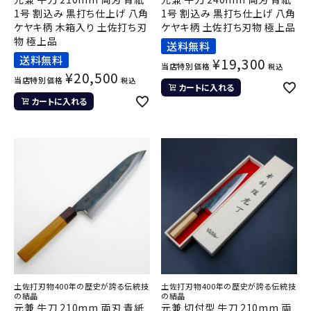
1号 割込み 黒打ち仕上げ 八角
1号 割込み 黒打ち仕上げ 八角
ケヤキ柄 木箱入り 土佐打ち刃
ケヤキ柄 土佐打ち刃物 極上品
物 極上品
送料無料
送料無料
¥
19,300
当店特別価格
税込
¥
20,500
当店特別価格
税込
カートに入れる
カートに入れる
土佐打刃物400年の歴史が誇る伝統技
土佐打刃物400年の歴史が誇る伝統技
の結晶
の結晶
元兼 牛刀 210mm 両刃 青紙
元兼 切付型 牛刀 210mm 両