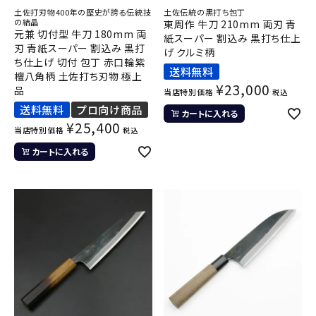
土佐打刃物400年の歴史が誇る伝統技
土佐伝統の黒打ち包丁
の結晶
東周作 牛刀 210mm 両刃 青
元兼 切付型 牛刀 180mm 両
紙スーパー 割込み 黒打ち仕上
刃 青紙スーパー 割込み 黒打
げ クルミ柄
ち仕上げ 切付 包丁 赤口輪紫
送料無料
檀八角柄 土佐打ち刃物 極上
¥
23,000
品
当店特別価格
税込
送料無料
プロ向け商品
カートに入れる
¥
25,400
当店特別価格
税込
カートに入れる