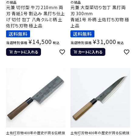
の結晶
の結晶
元兼 切付型 牛刀 210mm 両
元兼 大型菜切り包丁 黒打両
刃 青紙1号 割込み 黒打ち仕上
刃 300mm
げ 切付 包丁 八角クルミ柄 土
青紙1号 朴柄 土佐打ち刃物 極
佐打ち刃物 極上品
上品
送料無料
送料無料
¥
14,500
¥
31,000
当店特別価格
当店特別価格
税込
税込
カートに入れる
カートに入れる
土佐打刃物400年の歴史が誇る伝統技
土佐打刃物400年の歴史が誇る伝統技