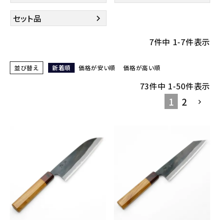
セット品
7
件中
1
-
7
件表示
並び替え
新着順
価格が安い順
価格が高い順
73
件中
1
-
50
件表示
1
2