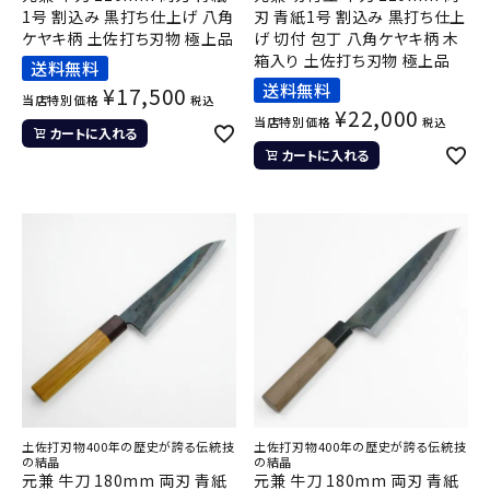
1号 割込み 黒打ち仕上げ 八角
刃 青紙1号 割込み 黒打ち仕上
ケヤキ柄 土佐打ち刃物 極上品
げ 切付 包丁 八角ケヤキ柄 木
箱入り 土佐打ち刃物 極上品
送料無料
送料無料
¥
17,500
当店特別価格
税込
¥
22,000
当店特別価格
税込
カートに入れる
カートに入れる
土佐打刃物400年の歴史が誇る伝統技
土佐打刃物400年の歴史が誇る伝統技
の結晶
の結晶
元兼 牛刀 180mm 両刃 青紙
元兼 牛刀 180mm 両刃 青紙