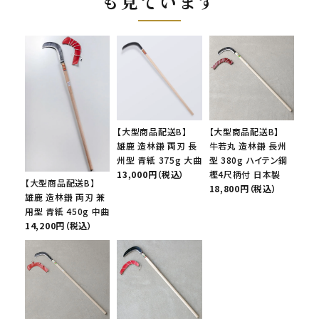
も見ています
【大型商品配送B】
【大型商品配送B】
雄鹿 造林鎌 両刃 長
牛若丸 造林鎌 長州
州型 青紙 375g 大曲
型 380g ハイテン鋼
13,000円（税込）
樫4尺柄付 日本製
【大型商品配送B】
18,800円（税込）
雄鹿 造林鎌 両刃 兼
用型 青紙 450g 中曲
14,200円（税込）