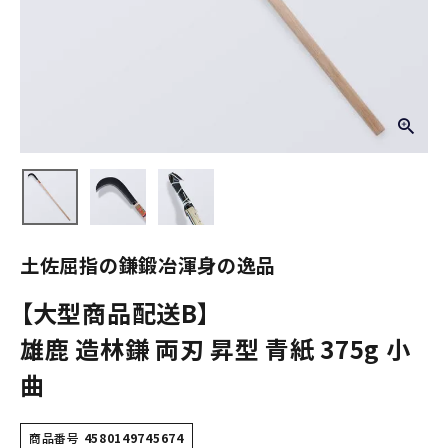
土佐屈指の鎌鍛冶渾身の逸品
【大型商品配送B】
雄鹿 造林鎌 両刃 昇型 青紙 375g 小
曲
商品番号
4580149745674