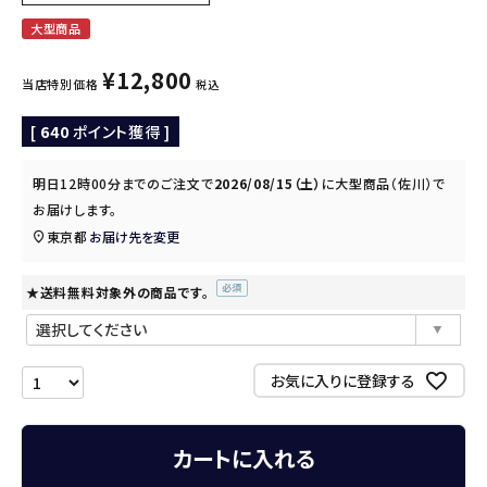
大型商品
¥
12,800
当店特別価格
税込
[
640
ポイント獲得 ]
明日
12時00分
までのご注文で
2026/08/15（土）
に
大型商品（佐川）
で
お届けします。
東京都
お届け先を変更
★送料無料対象外の商品です。
(必
須)
お気に入りに登録する
カートに入れる