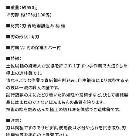
■重量：約950g
※刃部 約375g(100匁)
■材質：刃 青紙鋼割込み 柄 椎
■刃の形状：両刃
■付属品：刃の保護カバー付
■特徴：
土佐屈指の鎌職人が妥協を許さず、1丁ずつ手作業で火造りした
極上の造林鎌です。
流れるような作業で青紙鋼を割込み、自由鍛造により成型するそ
の技は一流の職人の証です。
試行錯誤の末にたどり着いた熱処理や刃研ぎなど、決して機械製
品にはまねのできないほんまもんの品質を誇ります。
技術の粋を詰め込んだ極上の切れ味を体感でき造林鎌です。
■注意：
刃は鋼製ですのでサビます。使用後は水分や汚れを拭き取り、刃
物用油等を塗布の上保管下さい。