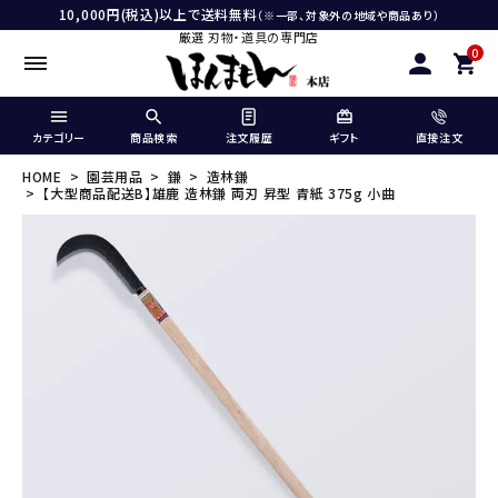
10,000円(税込)以上で送料無料
（※一部、対象外の地域や商品あり）
厳選 刃物・道具の専門店
0
カテゴリー
商品検索
注文履歴
ギフト
直接注文
HOME
園芸用品
鎌
造林鎌
【大型商品配送B】雄鹿 造林鎌 両刃 昇型 青紙 375g 小曲