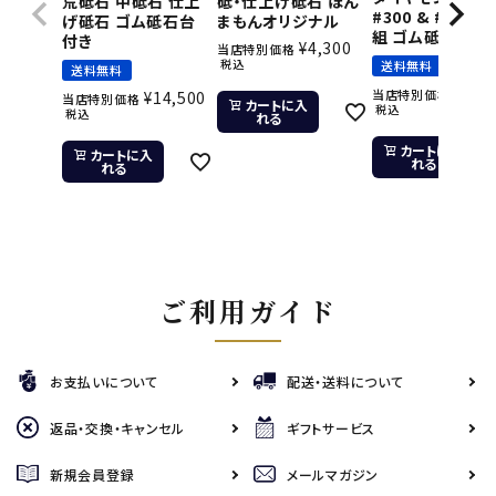
荒砥石 中砥石 仕上
砥・仕上げ砥石 ほん
#300 & #800 2
げ砥石 ゴム砥石台
まもんオリジナル
組 ゴム砥石台付
付き
¥
4,300
当店特別価格
税込
送料無料
送料無料
¥
11,
当店特別価格
¥
14,500
当店特別価格
カートに入
税込
税込
れる
カートに入
カートに入
れる
れる
ご利用ガイド
お支払いについて
配送・送料について
返品・交換・キャンセル
ギフトサービス
新規会員登録
メールマガジン