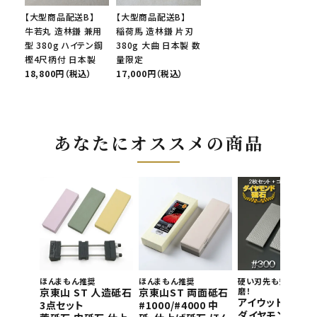
【大型商品配送B】
【大型商品配送B】
牛若丸 造林鎌 兼用
稲荷馬 造林鎌 片刃
型 380g ハイテン鋼
380g 大曲 日本製 数
樫4尺柄付 日本製
量限定
18,800円（税込）
17,000円（税込）
あなたにオススメの商品
ほんまもん推奨
ほんまもん推奨
硬い刃先も短時間で
京東山 ST 人造砥石
京東山ST 両面砥石
磨！
アイウッド 片面
3点セット
#1000/#4000 中
ダイヤモンド砥石