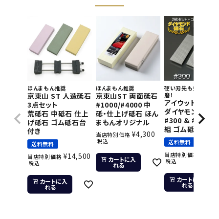
ほんまもん推奨
ほんまもん推奨
硬い刃先も短時間で
京東山 ST 人造砥石
京東山ST 両面砥石
磨！
アイウッド 片面
3点セット
#1000/#4000 中
ダイヤモンド砥石
荒砥石 中砥石 仕上
砥・仕上げ砥石 ほん
#300 & #800 2
げ砥石 ゴム砥石台
まもんオリジナル
組 ゴム砥石台付
付き
¥
4,300
当店特別価格
税込
送料無料
送料無料
¥
11,
当店特別価格
¥
14,500
当店特別価格
カートに入
税込
税込
れる
カートに入
カートに入
れる
れる