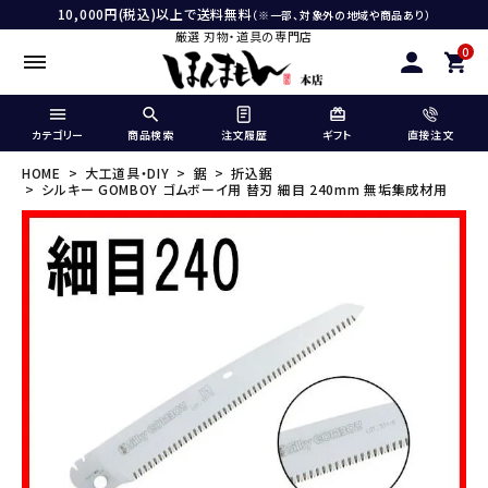
10,000円(税込)以上で送料無料
（※一部、対象外の地域や商品あり）
厳選 刃物・道具の専門店
0
カテゴリー
商品検索
注文履歴
ギフト
直接注文
HOME
大工道具・DIY
鋸
折込鋸
シルキー GOMBOY ゴムボーイ用 替刃 細目 240mm 無垢集成材用