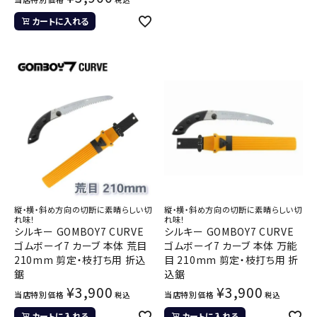
カートに入れる
縦・横・斜め方向の切断に素晴らしい切
縦・横・斜め方向の切断に素晴らしい切
れ味！
れ味！
シルキー GOMBOY7 CURVE
シルキー GOMBOY7 CURVE
ゴムボーイ7 カーブ 本体 荒目
ゴムボーイ7 カーブ 本体 万能
210mm 剪定・枝打ち用 折込
目 210mm 剪定・枝打ち用 折
鋸
込鋸
¥
3,900
¥
3,900
当店特別価格
当店特別価格
税込
税込
カートに入れる
カートに入れる