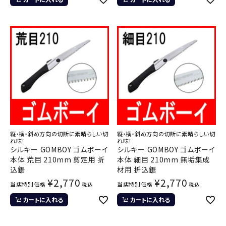
縦・横・斜め方向の切断に素晴らしい切
縦・横・斜め方向の切断に素晴らしい切
れ味！
れ味！
シルキー GOMBOY ゴムボーイ
シルキー GOMBOY ゴムボーイ
本体 荒目 210mm 剪定用 折
本体 細目 210mm 無垢集成
込鋸
材用 折込鋸
¥
2,770
¥
2,770
当店特別価格
当店特別価格
税込
税込
カートに入れる
カートに入れる