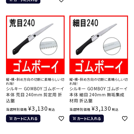
縦・横・斜め方向の切断に素晴らしい切
縦・横・斜め方向の切断に素晴らしい切
れ味！
れ味！
シルキー GOMBOY ゴムボーイ
シルキー GOMBOY ゴムボーイ
本体 荒目 240mm 剪定用 折
本体 細目 240mm 無垢集成
込鋸
材用 折込鋸
¥
3,130
¥
3,130
当店特別価格
当店特別価格
税込
税込
カートに入れる
カートに入れる