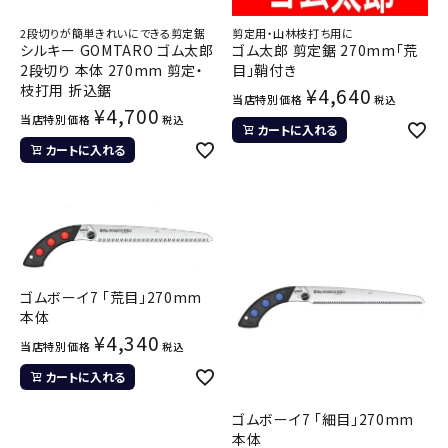
2段切りが簡単きれいにできる剪定鋸
剪定用・山林枝打ち用に
シルキー GOMTARO ゴム太郎
ゴム太郎 剪定鋸 270mm「荒
2段切り 本体 270mm 剪定・
目」鞘付き
枝打用 折込鋸
¥
4,640
当店特別価格
税込
¥
4,700
当店特別価格
税込
カートに入れる
カートに入れる
ゴムボーイ7 「荒目」270mm
本体
¥
4,340
当店特別価格
税込
カートに入れる
ゴムボーイ7 「細目」270mm
本体