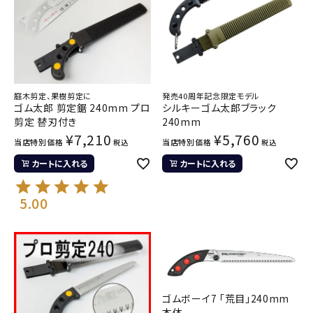
庭木剪定、果樹剪定に
発売40周年記念限定モデル
ゴム太郎 剪定鋸 240mm プロ
シルキーゴム太郎ブラック
剪定 替刃付き
240mm
¥
7,210
¥
5,760
当店特別価格
当店特別価格
税込
税込
カートに入れる
カートに入れる
5.00
ゴムボーイ7 「荒目」240mm
本体