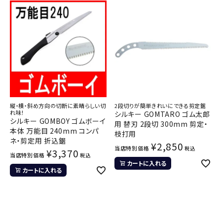
縦・横・斜め方向の切断に素晴らしい切
2段切りが簡単きれいにできる剪定鋸
れ味！
シルキー GOMTARO ゴム太郎
シルキー GOMBOY ゴムボーイ
用 替刃 2段切 300mm 剪定・
本体 万能目 240mm コンパ
枝打用
ネ・剪定用 折込鋸
¥
2,850
当店特別価格
税込
¥
3,370
当店特別価格
税込
カートに入れる
カートに入れる