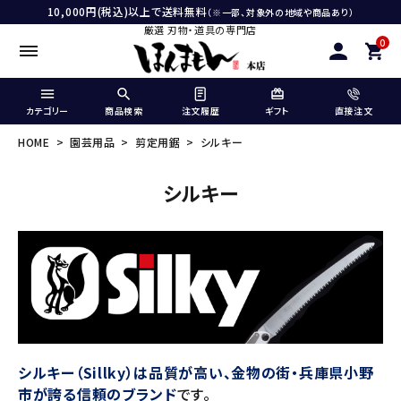
10,000円(税込)以上で送料無料
（※一部、対象外の地域や商品あり）
厳選 刃物・道具の専門店
0
カテゴリー
商品検索
注文履歴
ギフト
直接注文
HOME
園芸用品
剪定用鋸
シルキー
シルキー
シルキー（Sillky）は品質が高い、金物の街・兵庫県小野
市が誇る信頼のブランド
です。