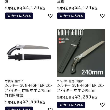
鋸
込鋸
¥
4,120
¥
4,120
当店特別価格
当店特別価格
税込
税込
カートに入れる
カートに入れる
竹伐採、加工に
コンパネ 剪定 作業に
シルキー GUN-FIGFTER ガン
シルキー GUN-FIGFTER ガン
ファイター 竹挽 本体 270mm
ファイター 本体 240mm
竹伐採用鋸
¥
3,260
当店特別価格
税込
¥
3,550
当店特別価格
税込
カートに入れる
カートに入れる