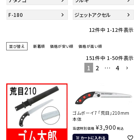
ナタノコ
ツルギ
F-180
ジェットアクセル
12
件中
1
-
12
件表示
並び替え
新着順
価格が安い順
価格が高い順
151
件中
1
-
50
件表示
1
2
…
4
ゴムボーイ7 「荒目」210mm
本体
¥
3,900
当店特別価格
税込
カートに入れる