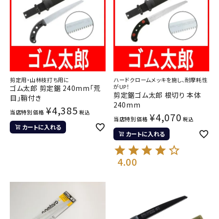
剪定用・山林枝打ち用に
ハードクロームメッキを施し、耐摩耗性
がUP！
ゴム太郎 剪定鋸 240mm「荒
剪定鋸ゴム太郎 根切り 本体
目」鞘付き
240mm
¥
4,385
当店特別価格
税込
¥
4,070
当店特別価格
税込
カートに入れる
カートに入れる
4.00