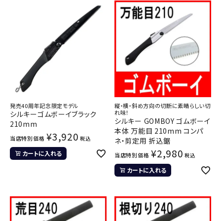
発売40周年記念限定モデル
縦・横・斜め方向の切断に素晴らしい切
れ味！
シルキーゴムボーイブラック
シルキー GOMBOY ゴムボーイ
210mm
本体 万能目 210mm コンパ
¥
3,920
当店特別価格
税込
ネ・剪定用 折込鋸
¥
2,980
カートに入れる
当店特別価格
税込
カートに入れる