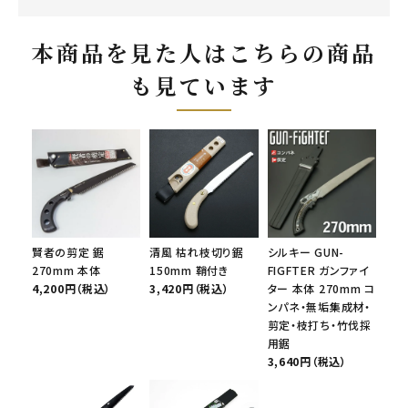
本商品を見た人はこちらの商品
も見ています
賢者の剪定 鋸
清風 枯れ枝切り鋸
シルキー GUN-
270mm 本体
150mm 鞘付き
FIGFTER ガンファイ
4,200円（税込）
3,420円（税込）
ター 本体 270mm コ
ンパネ・無垢集成材・
剪定・枝打ち・竹伐採
用鋸
3,640円（税込）