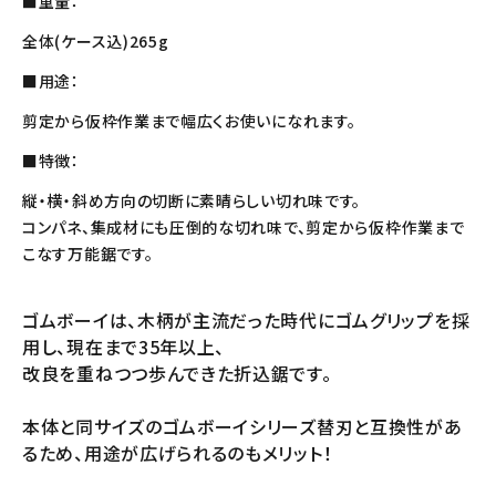
■重量：
全体(ケース込)265g
■用途：
剪定から仮枠作業まで幅広くお使いになれます。
■特徴：
縦・横・斜め方向の切断に素晴らしい切れ味です。
コンパネ、集成材にも圧倒的な切れ味で、剪定から仮枠作業まで
こなす万能鋸です。
ゴムボーイは、木柄が主流だった時代にゴムグリップを採
用し、現在まで35年以上、
改良を重ねつつ歩んできた折込鋸です。
本体と同サイズのゴムボーイシリーズ替刃と互換性があ
るため、用途が広げられるのもメリット！