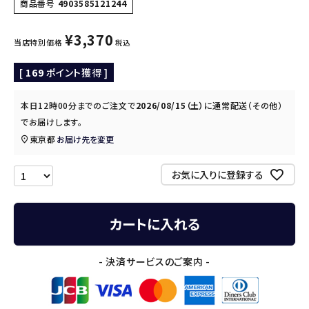
商品番号
4903585121244
¥
3,370
当店特別価格
税込
[
169
ポイント獲得 ]
本日
12時00分
までのご注文で
2026/08/15（土）
に
通常配送（その他）
でお届けします。
東京都
お届け先を変更
お気に入りに登録する
カートに入れる
- 決済サービスのご案内 -