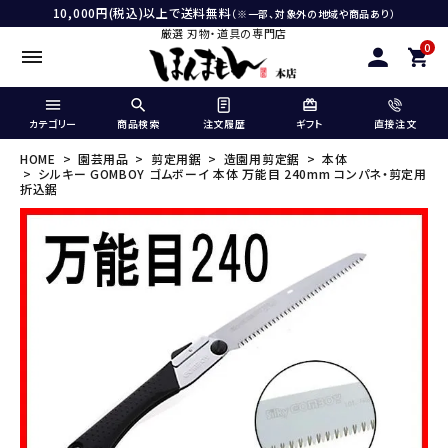
10,000円(税込)以上で送料無料
（※一部、対象外の地域や商品あり）
厳選 刃物・道具の専門店
0
カテゴリー
商品検索
注文履歴
ギフト
直接注文
HOME
園芸用品
剪定用鋸
造園用剪定鋸
本体
シルキー GOMBOY ゴムボーイ 本体 万能目 240mm コンパネ・剪定用
折込鋸