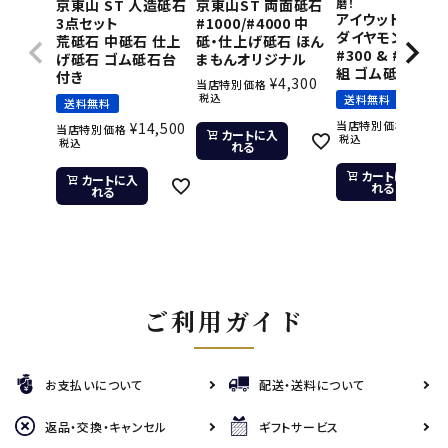
京東山 ST 人造砥石
京東山ST 両面砥石
磨！
アイウッド 片面
3点セット
#1000/#4000 中
ダイヤモンド砥石
荒砥石 中砥石 仕上
砥・仕上げ砥石 ほん
#300 & #800 2
げ砥石 ゴム砥石台
まもんオリジナル
組 ゴム砥石台付
付き
¥
4,300
当店特別価格
税込
送料無料
送料無料
¥
11,
当店特別価格
¥
14,500
当店特別価格
カートに入
税込
税込
れる
カートに入
カートに入
れる
れる
ご利用ガイド
お支払いについて
配送・送料について
返品・交換・キャンセル
ギフトサービス