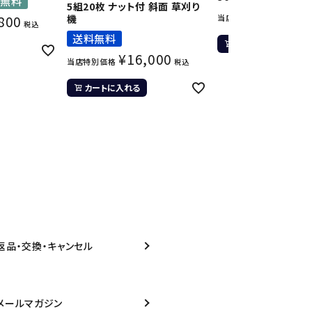
入無料
5組20枚 ナット付 斜面 草刈り
¥
7,59
800
機
当店特別価格
税込
送料無料
カートに入れる
¥
16,000
当店特別価格
税込
カートに入れる
返品・交換・キャンセル
メールマガジン