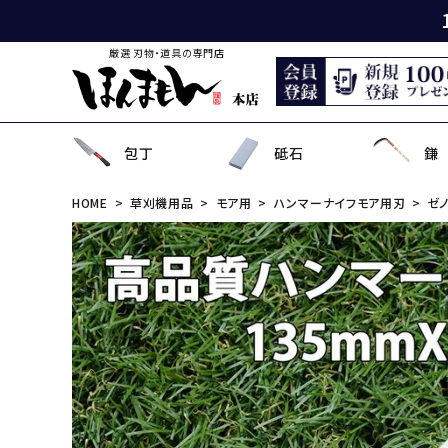
厳選 刃物・道具の専門店
包丁
砥石
鎌
HOME
草刈機用品
モア用
ハンマーナイフモア用刃
ゼ
出刃包丁
天然砥石
薄鎌
刈払刃
園芸用鋏
狩猟刀・剣鉈
鉋
洋裁鋏・和鋏
刺
角
中
ナ
鎌
鉈
鋸
事
菜切り包丁
名倉砥石
収穫鎌
刈払機用アタッチメント
散水用具・噴霧器
鳶口
玄能・ハンマー・トンカチ
調理道具
ペ
長
小
畦
農
金
電
ソ
特殊包丁
シャープナー
下刈鎌
安全防具
水田用除草用具
セット品
土木用品
おろし金・鰹節削り
セ
金
草
補
セ
そ
ま