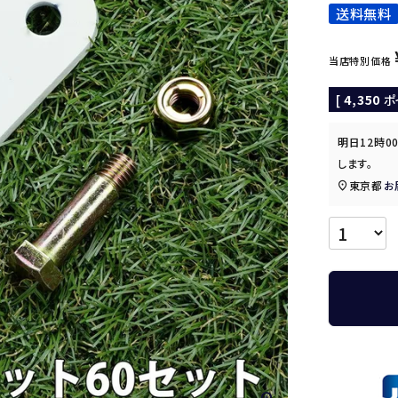
送料無料
当店特別価格
[
4,350
ポ
明日
12時0
します。
東京都
お