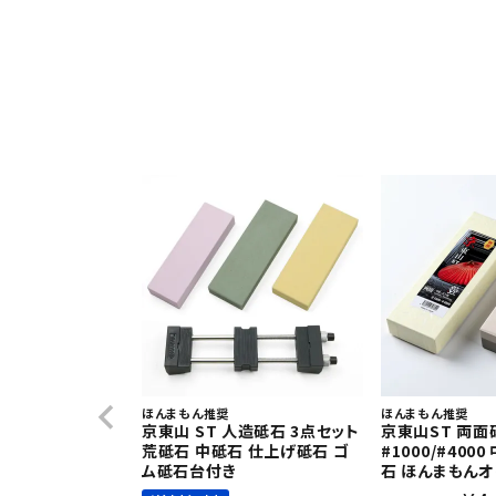
ほんまもん推奨
ほんまもん推奨
京東山 ST 人造砥石 3点セット
京東山ST 両面
荒砥石 中砥石 仕上げ砥石 ゴ
#1000/#400
ム砥石台付き
石 ほんまもん