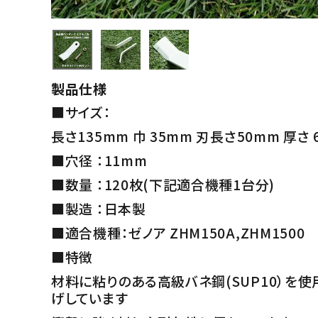
製品仕様
■サイズ：
長さ135mm 巾 35mm 刃長さ50mm 厚さ 
■穴径 ：11mm
■数量 ：120枚(下記適合機種1台分)
■製造 ：日本製
■適合機種：ゼノア ZHM150A,ZHM1500
■特徴
材料に粘りのある高級バネ鋼(SUP10）を
げしています