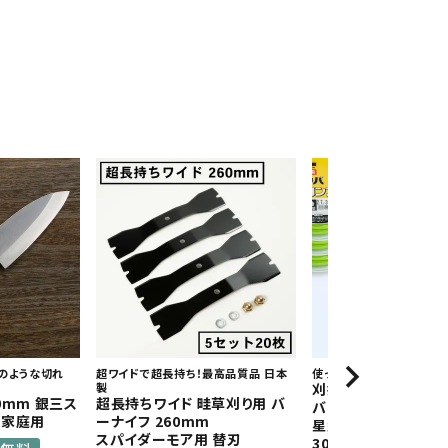
のような切れ
超ワイドで超長持ち！最高品質品 日本
使って納得 安心の日本製！
製
刈払機用 ナイロンコ
0mm 銀三ス
超長持ちワイド 畦草刈り用 バ
バ
般家庭用
ーナイフ 260mm
星型ストレート 2.7
スパイダーモア用 替刃
30M 6巻 まとめ買い