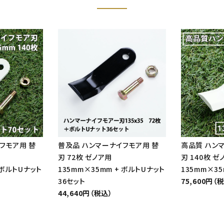
フモア用 替
普及品 ハンマーナイフモア用 替
高品質 ハン
刃 72枚 ゼノア用
刃 140枚 ゼ
 ボルトUナット
135mm×35mm + ボルトUナット
135mm×3
36セット
75,600円（
44,640円（税込）