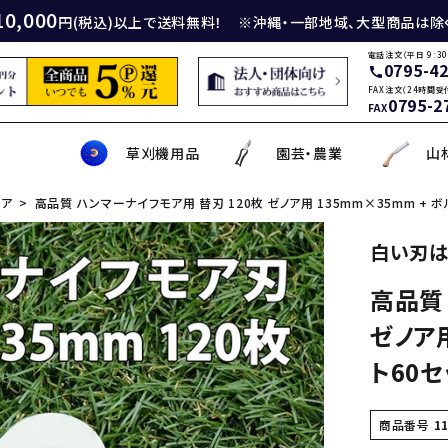
10,000
円(税込)以上で送料無料！ ※沖縄・一部地域、大型商品は除
電話注文（平日 9:30
0795-4
call
FAX注文（24時間受
0795-2
FAX
草刈機用品
園芸・農業
山
ノア
高品質 ハンマーナイフモア用 替刃 120枚 ゼノア用 135mm×35mm + ボ
身包丁
砥石
厚鎌
イロンカッター
務・工作・細工鋏
薄刃包丁
ダイヤモンド砥石
厚鎌
ナイロンコード
草削り・草取り
斧
鑿
理美容品
白い刃は
高品質
ティナイフ
刃包丁用砥石
鎌
草刈機用刃
作・園芸用具
矢・クサビ
動先端工具
ムリエナイフ・カトラリー
牛刀・筋引き・骨スキ
刃物研磨機
木鎌
モア用刃
芝刈機・管理機・耕耘機爪
木の皮剥き・角返し
金切鋏
盛箸・盛皿・盛台
ゼノア用
ット商品
盤・金剛砂
削り鎌
助・メンテナンス工具
ット品
の他
な板
包丁収納・ケース
メンテナンス用品
立鎌
草焼きバーナー
携帯・収納ケース
調理用鉄板
ト60セ
商品番号
1