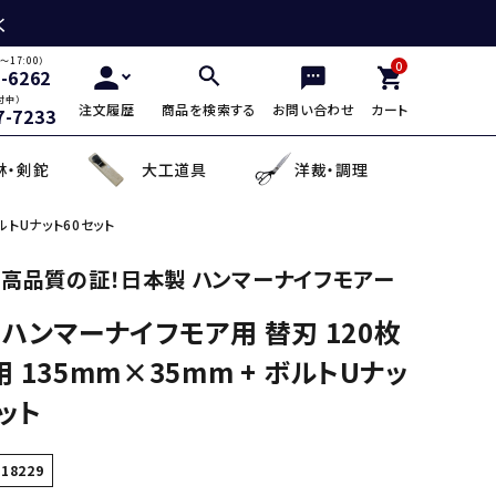
く
～17:00）
0
2-6262
付中）
注文履歴
商品を検索する
お問い合わせ
カート
7-7233
林・剣鉈
大工道具
洋裁・調理
ルトUナット60セット
三徳包丁
鎌・曲線用砥石
鋸鎌・縄切鎌・草取鎌
チップソー
剪定用鋸
山林鋸
小刀・切出し・罫書き道具
日用品
高品質の証！日本製 ハンマーナイフモアー
 ハンマーナイフモア用 替刃 120枚
麺切り包丁
面直し砥石
造林鎌
充電式除草機
土農工具
登山用杖・トレッキ
手鉤
越前箸
 135mm×35mm + ボルトUナッ
デザイン包丁
セット品
蕎麦打ち道具
ット
118229