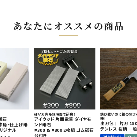
あなたにオススメの商品
硬い刃先も短時間で研磨！
錆び難いのに鋼の包丁
砥石
アイウッド 片面電着 ダイヤモ
味！
出刃包丁 片刃 15
0 中砥・仕上げ砥
ンド砥石
テンレス 桜柄 一
オリジナル
#300 & #800 2枚組 ゴム砥石
台付き