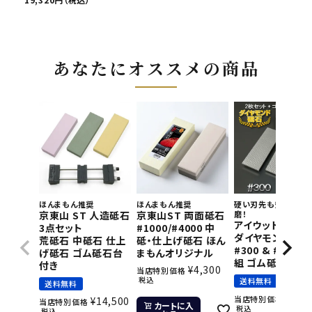
あなたにオススメの商品
ほんまもん推奨
ほんまもん推奨
硬い刃先も短時間で
京東山 ST 人造砥石
京東山ST 両面砥石
磨！
アイウッド 片面
3点セット
#1000/#4000 中
ダイヤモンド砥石
荒砥石 中砥石 仕上
砥・仕上げ砥石 ほん
#300 & #800 2
げ砥石 ゴム砥石台
まもんオリジナル
組 ゴム砥石台付
付き
¥
4,300
当店特別価格
税込
送料無料
送料無料
¥
11,
当店特別価格
¥
14,500
当店特別価格
カートに入
税込
税込