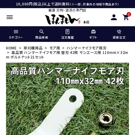
10,000円(税込)以上で送料無料
（※一部、対象外の地域や商品あり）
厳選 刃物・道具の専門店
0
カテゴリー
商品検索
注文履歴
ギフト
直接注文
HOME
草刈機用品
モア用
ハンマーナイフモア用刃
高品質 ハンマーナイフモア用 替刃 42枚 サンエース用 110mm×32m
m ボルトナット21セット