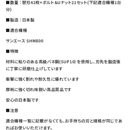
■数量 ：替刃42枚+ボルト＆Uナット21セット(下記適合機種1台
分)
■製造 ：日本製
■適合機種
サンエース SHM800
■特徴
材料に粘りのある高級バネ鋼(SUP10）を使用し、刃先を鍛造後
に丁寧に研磨仕上げしています
衝撃に強く割れや耐久性に優れています
摩耗に強く切れ味鋭い高品質品です
安心の日本製です
■注意
適合機種一覧に記載がなくても、お手持ちの刃と規格が同じであ
ればお使いいただけます。