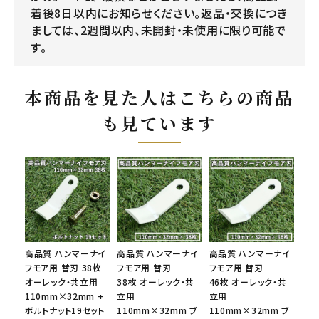
着後8日以内にお知らせください。返品・交換につき
ましては、2週間以内、未開封・未使用に限り可能で
す。
本商品を見た人はこちらの商品
も見ています
高品質 ハンマーナイ
高品質 ハンマーナイ
高品質 ハンマーナイ
フモア用 替刃 38枚
フモア用 替刃
フモア用 替刃
オーレック・共立用
38枚 オーレック・共
46枚 オーレック・共
110mm×32mm +
立用
立用
ボルトナット19セット
110mm×32mm ブ
110mm×32mm ブ