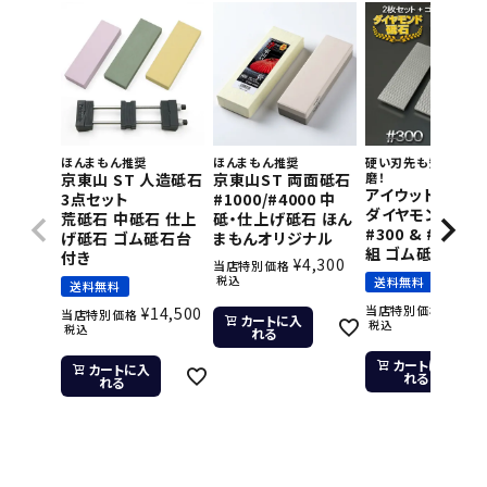
ほんまもん推奨
ほんまもん推奨
硬い刃先も短時間で
京東山 ST 人造砥石
京東山ST 両面砥石
磨！
アイウッド 片面
3点セット
#1000/#4000 中
ダイヤモンド砥石
荒砥石 中砥石 仕上
砥・仕上げ砥石 ほん
#300 & #800 2
げ砥石 ゴム砥石台
まもんオリジナル
組 ゴム砥石台付
付き
¥
4,300
当店特別価格
税込
送料無料
送料無料
¥
11,
当店特別価格
¥
14,500
当店特別価格
カートに入
税込
税込
れる
カートに入
カートに入
れる
れる