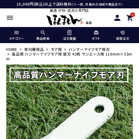
10,000円(税込)以上で送料無料
（※一部、対象外の地域や商品あり）
厳選 刃物・道具の専門店
0
カテゴリー
商品検索
注文履歴
ギフト
直接注文
HOME
草刈機用品
モア用
ハンマーナイフモア用刃
高品質 ハンマーナイフモア用 替刃 42枚 サンエース用 110mm×32m
m