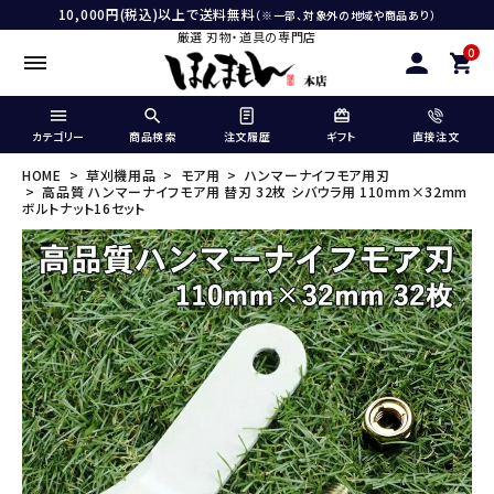
10,000円(税込)以上で送料無料
（※一部、対象外の地域や商品あり）
厳選 刃物・道具の専門店
0
カテゴリー
商品検索
注文履歴
ギフト
直接注文
HOME
草刈機用品
モア用
ハンマーナイフモア用刃
高品質 ハンマーナイフモア用 替刃 32枚 シバウラ用 110mm×32mm
ボルトナット16セット