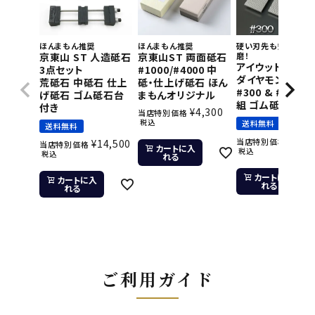
ほんまもん推奨
ほんまもん推奨
硬い刃先も短時間で
京東山 ST 人造砥石
京東山ST 両面砥石
磨！
アイウッド 片面
3点セット
#1000/#4000 中
ダイヤモンド砥石
荒砥石 中砥石 仕上
砥・仕上げ砥石 ほん
#300 & #800 2
げ砥石 ゴム砥石台
まもんオリジナル
組 ゴム砥石台付
付き
¥
4,300
当店特別価格
税込
送料無料
送料無料
¥
11,
当店特別価格
¥
14,500
当店特別価格
カートに入
税込
税込
れる
カートに入
カートに入
れる
れる
ご利用ガイド