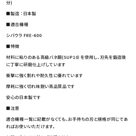
分)
■製造 ：日本製
■適合機種
シバウラ FRE-600
■特徴
材料に粘りのある高級バネ鋼(SUP10）を使用し、刃先を鍛造後
に丁寧に研磨仕上げしています
衝撃に強く割れや耐久性に優れています
摩耗に強く切れ味鋭い高品質品です
安心の日本製です
■注意
適合機種一覧に記載がなくても、お手持ちの刃と規格が同じであ
ればお使いいただけます。