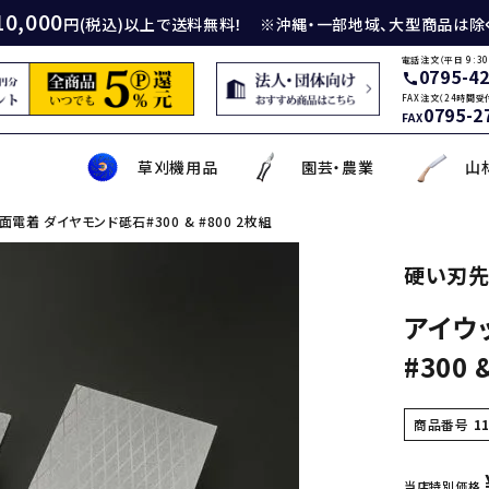
10,000
円(税込)以上で送料無料！ ※沖縄・一部地域、大型商品は除
電話注文（平日 9:30
0795-4
call
FAX注文（24時間受
0795-2
FAX
草刈機用品
園芸・農業
山
電着 ダイヤモンド砥石#300 & #800 2枚組
身包丁
砥石
厚鎌
イロンカッター
務・工作・細工鋏
薄刃包丁
ダイヤモンド砥石
厚鎌
ナイロンコード
草削り・草取り
斧
鑿
理美容品
硬い刃先
アイウ
ティナイフ
刃包丁用砥石
鎌
草刈機用刃
作・園芸用具
矢・クサビ
動先端工具
ムリエナイフ・カトラリー
牛刀・筋引き・骨スキ
刃物研磨機
木鎌
モア用刃
芝刈機・管理機・耕耘機爪
木の皮剥き・角返し
金切鋏
盛箸・盛皿・盛台
#300 
ット商品
盤・金剛砂
削り鎌
助・メンテナンス工具
ット品
の他
な板
包丁収納・ケース
メンテナンス用品
立鎌
草焼きバーナー
携帯・収納ケース
調理用鉄板
商品番号
1
当店特別価格