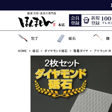
厳選 刃物・道具の専門店
包丁
砥石
鎌
HOME
砥石
ダイヤモンド砥石
電着ダイヤ
アイウッド 片面
出刃包丁
天然砥石
薄鎌
刈払刃
園芸用鋏
狩猟刀・剣鉈
鉋
洋裁鋏・和鋏
刺
角
中
ナ
鎌
鉈
鋸
事
菜切り包丁
名倉砥石
収穫鎌
刈払機用アタッチメント
散水用具・噴霧器
鳶口
玄能・ハンマー・トンカチ
調理道具
ペ
長
小
畦
農
金
電
ソ
特殊包丁
シャープナー
下刈鎌
安全防具
水田用除草用具
セット品
土木用品
おろし金・鰹節削り
セ
金
草
補
セ
そ
ま