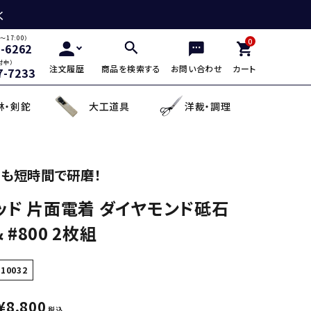
く
～17:00）
0
2-6262
付中）
注文履歴
商品を検索する
お問い合わせ
カート
7-7233
林・剣鉈
大工道具
洋裁・調理
三徳包丁
鎌・曲線用砥石
鋸鎌・縄切鎌・草取鎌
チップソー
剪定用鋸
山林鋸
小刀・切出し・罫書き道具
日用品
も短時間で研磨！
ッド 片面電着 ダイヤモンド砥石
麺切り包丁
面直し砥石
造林鎌
充電式除草機
土農工具
登山用杖・トレッキ
手鉤
越前箸
& #800 2枚組
デザイン包丁
セット品
蕎麦打ち道具
110032
¥
8,800
税込