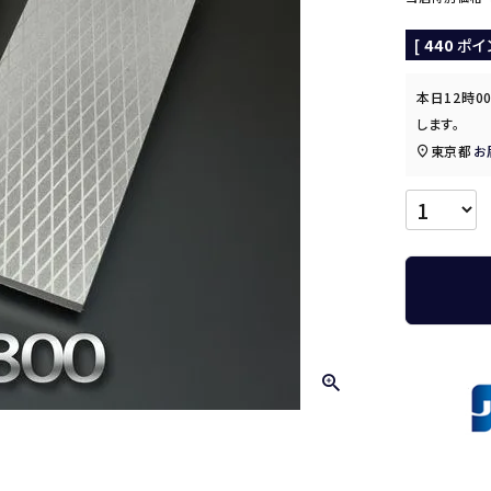
[
440
ポイ
本日
12時0
します。
東京都
お