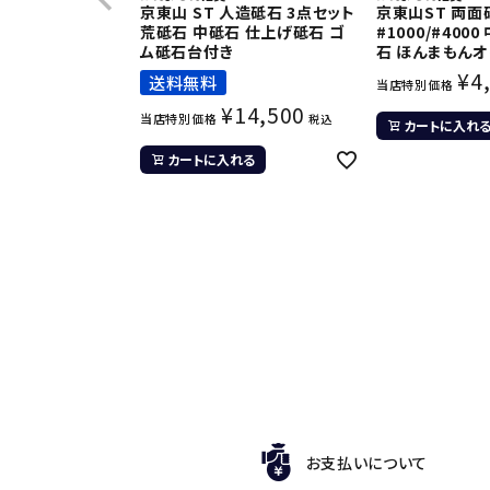
京東山 ST 人造砥石 3点セット
京東山ST 両面
荒砥石 中砥石 仕上げ砥石 ゴ
#1000/#400
ム砥石台付き
石 ほんまもん
¥
4
送料無料
当店特別価格
¥
14,500
当店特別価格
税込
カートに入れ
カートに入れる
お支払いについて