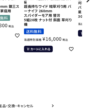
製
刈払機用 ナイロンコ
0mm 銀三ス
超長持ちワイド 畦草刈り用 バ
バ
般家庭用
ーナイフ 260mm
星型ストレート 2.7
スパイダーモア用 替刃
30M 6巻 まとめ買い
入無料
5組20枚 ナット付 斜面 草刈り
¥
7,59
800
機
当店特別価格
税込
送料無料
カートに入れる
¥
16,000
当店特別価格
税込
カートに入れる
返品・交換・キャンセル