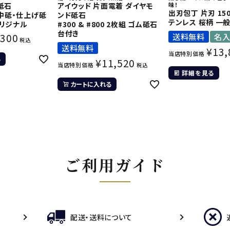
砥石
アイウッド 片面電着 ダイヤモ
味！
出刃包丁 片刃 15
0 中砥・仕上げ砥
ンド砥石
テンレス 桜柄 一
オリジナル
#300 & #800 2枚組 ゴム砥石
台付き
,300
送料無料
名
税込
送料無料
¥
13,
当店特別価格
る
¥
11,520
当店特別価格
税込
詳細を見る
カートに入れる
ご利用ガイド
配送・送料について