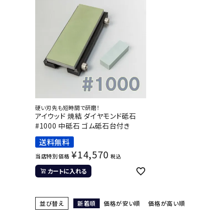
硬い刃先も短時間で研磨！
アイウッド 焼結 ダイヤモンド砥石
#1000 中砥石 ゴム砥石台付き
送料無料
¥
14,570
当店特別価格
税込
カートに入れる
並び替え
新着順
価格が安い順
価格が高い順