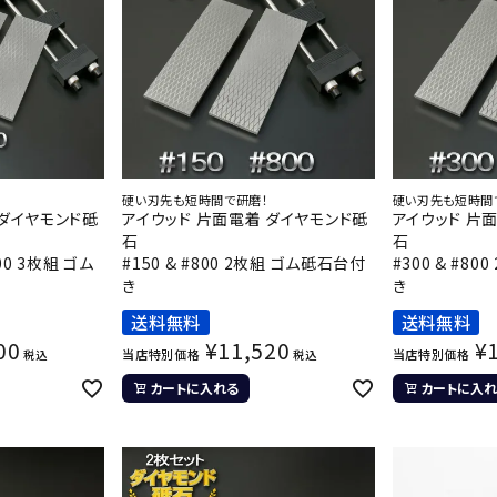
硬い刃先も短時間で研磨！
硬い刃先も短時間
 ダイヤモンド砥
アイウッド 片面電着 ダイヤモンド砥
アイウッド 片
石
石
800 3枚組 ゴム
#150 & #800 2枚組 ゴム砥石台付
#300 & #8
き
き
送料無料
送料無料
00
¥
11,520
¥
当店特別価格
当店特別価格
税込
税込
カートに入れる
カートに入れ