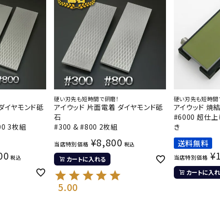
硬い刃先も短時間で研磨！
硬い刃先も短時間
 ダイヤモンド砥
アイウッド 片面電着 ダイヤモンド砥
アイウッド 焼
石
#6000 超
800 3枚組
#300 & #800 2枚組
き
¥
8,800
送料無料
当店特別価格
税込
00
¥
当店特別価格
税込
カートに入れる
カートに入れ
5.00