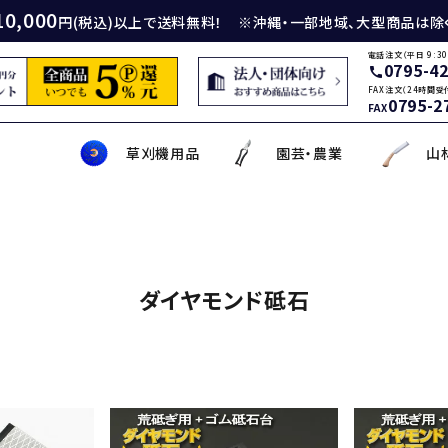
10,000
円(税込)以上で送料無料！ ※沖縄・一部地域、大型商品は除
電話注文（平日 9:30
0795-4
call
FAX注文（24時間受
0795-2
FAX
草刈機用品
園芸・農業
山
身包丁
砥石
厚鎌
イロンカッター
務・工作・細工鋏
薄刃包丁
ダイヤモンド砥石
厚鎌
ナイロンコード
草削り・草取り
斧
鑿
理美容品
ダイヤモンド砥石
ティナイフ
刃包丁用砥石
鎌
草刈機用刃
作・園芸用具
矢・クサビ
動先端工具
ムリエナイフ・カトラリー
牛刀・筋引き・骨スキ
刃物研磨機
木鎌
モア用刃
芝刈機・管理機・耕耘機爪
木の皮剥き・角返し
金切鋏
盛箸・盛皿・盛台
ット商品
盤・金剛砂
削り鎌
助・メンテナンス工具
ット品
の他
な板
包丁収納・ケース
メンテナンス用品
立鎌
草焼きバーナー
携帯・収納ケース
調理用鉄板