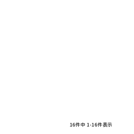
16
件中
1
-
16
件表示