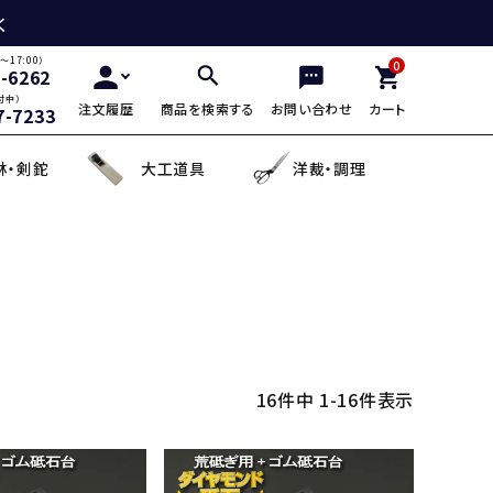
く
～17:00）
0
2-6262
付中）
注文履歴
商品を検索する
お問い合わせ
カート
7-7233
林・剣鉈
大工道具
洋裁・調理
三徳包丁
鎌・曲線用砥石
鋸鎌・縄切鎌・草取鎌
チップソー
剪定用鋸
山林鋸
小刀・切出し・罫書き道具
日用品
麺切り包丁
面直し砥石
造林鎌
充電式除草機
土農工具
登山用杖・トレッキ
手鉤
越前箸
デザイン包丁
セット品
蕎麦打ち道具
16
件中
1
-
16
件表示