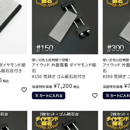
硬い刃先も短時間で研磨！
硬い刃先も短時間
 ダイヤモンド砥
アイウッド 片面電着 ダイヤモンド砥
アイウッド 片
ゴム砥石台付き
石
石
#150 荒研ぎ ゴム砥石台付き
#300 荒研ぎ
0
税込
¥
7,200
¥
当店特別価格
当店特別価格
税込
カートに入れる
カートに入れ