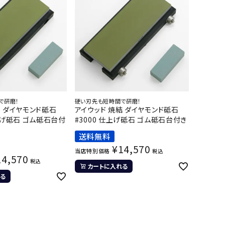
で研磨！
硬い刃先も短時間で研磨！
結 ダイヤモンド砥石
アイウッド 焼結 ダイヤモンド砥石
仕上げ砥石 ゴム砥石台付
#3000 仕上げ砥石 ゴム砥石台付き
送料無料
¥
14,570
当店特別価格
税込
14,570
税込
カートに入れる
る