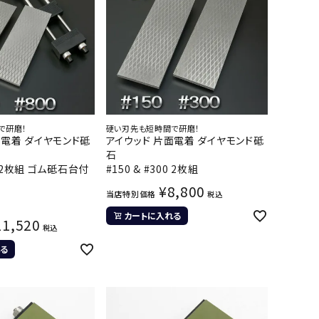
で研磨！
硬い刃先も短時間で研磨！
面電着 ダイヤモンド砥
アイウッド 片面電着 ダイヤモンド砥
石
00 2枚組 ゴム砥石台付
#150 & #300 2枚組
¥
8,800
当店特別価格
税込
カートに入れる
11,520
税込
る