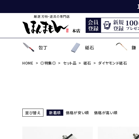
厳選 刃物・道具の専門店
包丁
砥石
鎌
HOME
◎特集◎
セット品
砥石
ダイヤモンド砥石
出刃包丁
天然砥石
薄鎌
刈払刃
園芸用鋏
狩猟刀・剣鉈
鉋
洋裁鋏・和鋏
刺
角
中
ナ
鎌
鉈
鋸
事
菜切り包丁
名倉砥石
収穫鎌
刈払機用アタッチメント
散水用具・噴霧器
鳶口
玄能・ハンマー・トンカチ
調理道具
ペ
長
小
畦
農
金
電
ソ
特殊包丁
シャープナー
下刈鎌
安全防具
水田用除草用具
セット品
土木用品
おろし金・鰹節削り
セ
金
草
補
セ
そ
ま
並び替え
新着順
価格が安い順
価格が高い順