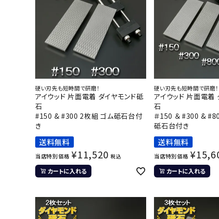
硬い刃先も短時間で研磨！
硬い刃先も短時間で研磨！
アイウッド 片面電着 ダイヤモンド砥
アイウッド 片面電着
石
石
#150 & #300 2枚組 ゴム砥石台付
＃150 ＆ #300 & #
き
砥石台付き
送料無料
送料無料
¥
11,520
¥
15,6
当店特別価格
当店特別価格
税込
カートに入れる
カートに入れる