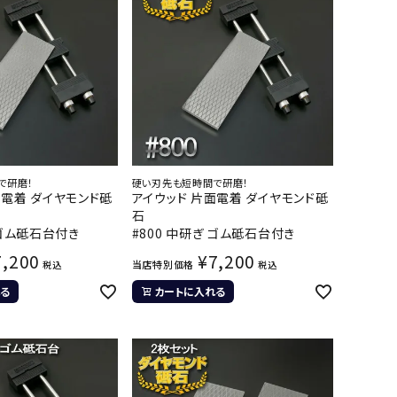
で研磨！
硬い刃先も短時間で研磨！
面電着 ダイヤモンド砥
アイウッド 片面電着 ダイヤモンド砥
石
 ゴム砥石台付き
#800 中研ぎ ゴム砥石台付き
7,200
¥
7,200
当店特別価格
税込
税込
る
カートに入れる