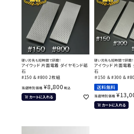
硬い刃先も短時間で研磨！
硬い刃先も短時間で研磨！
アイウッド 片面電着 ダイヤモンド砥
アイウッド 片面電着
石
石
#150 & #800 2枚組
＃150 ＆ #300 & #
¥
8,800
送料無料
当店特別価格
税込
¥
13,0
当店特別価格
カートに入れる
カートに入れる