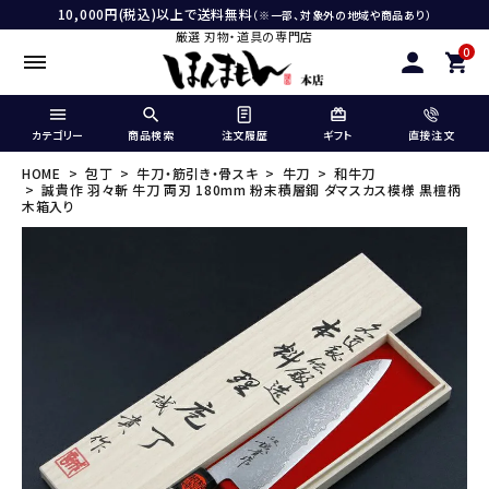
10,000円(税込)以上で送料無料
（※一部、対象外の地域や商品あり）
厳選 刃物・道具の専門店
0
カテゴリー
商品検索
注文履歴
ギフト
直接注文
HOME
包丁
牛刀・筋引き・骨スキ
牛刀
和牛刀
誠貴作 羽々斬 牛刀 両刃 180mm 粉末積層鋼 ダマスカス模様 黒檀柄
木箱入り