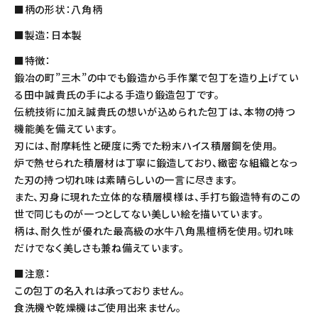
■柄の形状：八角柄
■製造：日本製
■特徴：
鍛冶の町”三木”の中でも鍛造から手作業で包丁を造り上げてい
る田中誠貴氏の手による手造り鍛造包丁です。
伝統技術に加え誠貴氏の想いが込められた包丁は、本物の持つ
機能美を備えています。
刃には、耐摩耗性と硬度に秀でた粉末ハイス積層鋼を使用。
炉で熱せられた積層材は丁寧に鍛造しており、緻密な組織となっ
た刃の持つ切れ味は素晴らしいの一言に尽きます。
また、刃身に現れた立体的な積層模様は、手打ち鍛造特有のこの
世で同じものが一つとしてない美しい絵を描いています。
柄は、耐久性が優れた最高級の水牛八角黒檀柄を使用。切れ味
だけでなく美しさも兼ね備えています。
■注意：
この包丁の名入れは承っておりません。
食洗機や乾燥機はご使用出来ません。