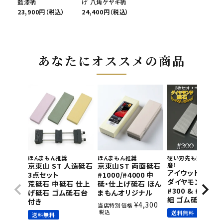
藍漆柄
げ 八角ケヤキ柄
23,900円（税込）
24,400円（税込）
あなたにオススメの商品
ほんまもん推奨
ほんまもん推奨
硬い刃先も短時間で
京東山 ST 人造砥石
京東山ST 両面砥石
磨！
アイウッド 片面
3点セット
#1000/#4000 中
ダイヤモンド砥石
荒砥石 中砥石 仕上
砥・仕上げ砥石 ほん
#300 & #800 2
げ砥石 ゴム砥石台
まもんオリジナル
組 ゴム砥石台付
付き
¥
4,300
当店特別価格
税込
送料無料
送料無料