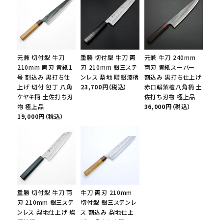
元兼 切付型 牛刀
重勝 切付型 牛刀 両
元兼 牛刀 240mm
210mm 両刃 青紙1
刃 210mm 銀三ステ
両刃 青紙スーパー
号 割込み 黒打ち仕
ンレス 梨地 暗銀漆柄
割込み 黒打ち仕上げ
上げ 切付 包丁 八角
23,700円（税込）
赤口輪紫檀八角柄 土
ケヤキ柄 土佐打ち刃
佐打ち刃物 極上品
物 極上品
36,000円（税込）
19,000円（税込）
重勝 切付型 牛刀 両
牛刀 両刃 210mm
刃 210mm 銀三ステ
切付型 銀三ステンレ
ンレス 梨地仕上げ 燦
ス 割込み 梨地仕上