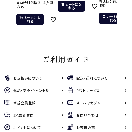
¥
11,
当店特別価格
¥
14,500
当店特別価格
カートに入
税込
税込
れる
カートに入
カートに入
れる
れる
ご利用ガイド
お支払いについて
配送・送料について
返品・交換・キャンセル
ギフトサービス
新規会員登録
メールマガジン
よくある質問
お問い合わせ
ポイントについて
お客様の声