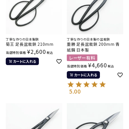
丁寧な作りの日本製鋏
丁寧な作りの日本製の盆栽鋏
菊王 足長盆栽鋏 210mm
重勝 足長盆栽鋏 200mm 青
紙鋼 日本製
¥
2,600
当店特別価格
税込
レーザー有料
カートに入れる
¥
4,660
当店特別価格
税込
カートに入れる
5.00