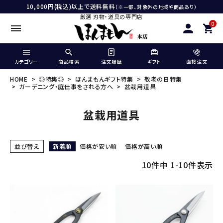
10,000円(税込)以上で送料無料
（※一部、対象外の地域や商品あり）
厳選 刃物・道具の専門店
0
カテゴリー
商品検索
注文履歴
ギフト
直接注文
HOME
◎特集◎
ほんまもんギフト特集
敬老の日特集
ガーデニング・庭仕事をされる方へ
盆栽用道具
盆栽用道具
並び替え
新着順
価格が安い順
価格が高い順
10
件中
1
-
10
件表示