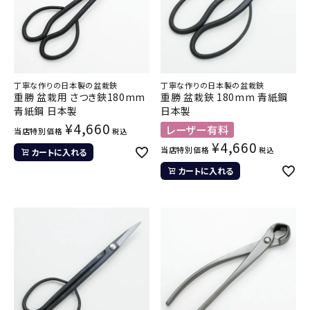
丁寧な作りの日本製の盆栽鋏
丁寧な作りの日本製の盆栽鋏
重勝 盆栽用 さつき鋏180mm
重勝 盆栽鋏 180mm 青紙鋼
青紙鋼 日本製
日本製
¥
4,660
レーザー有料
当店特別価格
税込
¥
4,660
当店特別価格
税込
カートに入れる
カートに入れる