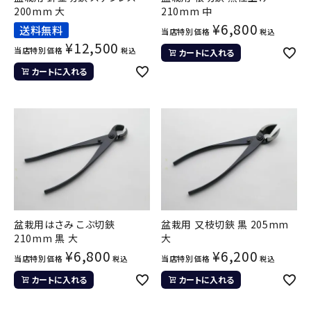
200mm 大
210mm 中
¥
6,800
送料無料
当店特別価格
税込
¥
12,500
当店特別価格
税込
カートに入れる
カートに入れる
盆栽用はさみ こぶ切鋏
盆栽用 又枝切鋏 黒 205mm
210mm 黒 大
大
¥
6,800
¥
6,200
当店特別価格
当店特別価格
税込
税込
カートに入れる
カートに入れる