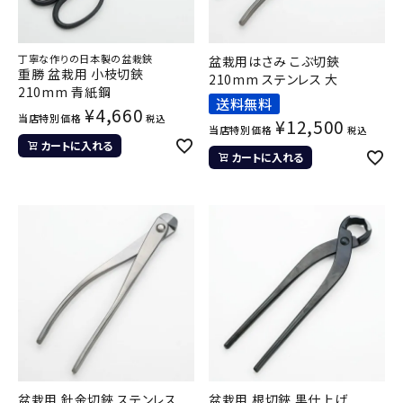
丁寧な作りの日本製の盆栽鋏
盆栽用はさみ こぶ切鋏
重勝 盆栽用 小枝切鋏
210mm ステンレス 大
210mm 青紙鋼
送料無料
¥
4,660
当店特別価格
税込
¥
12,500
当店特別価格
税込
カートに入れる
カートに入れる
盆栽用 針金切鋏 ステンレス
盆栽用 根切鋏 黒仕上げ