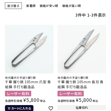
並び替え
新着順
価格が安い順
価格が高い順
3
件中
1
-
3
件表示
地元播州の手造り握り鋏
地元播州の手造り握り鋏
千華 握り鋏 105mm 爪型 青
千華 握り鋏 105mm 長刃 青
紙鋼 手打ち鍛造品
紙鋼 手打ち鍛造品
レーザー有料
レーザー有料
¥
5,800
¥
5,800
当店特別価格
当店特別価格
税込
税込
在庫切れ
カートに入れる