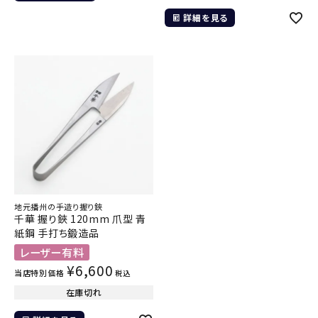
詳細を見る
地元播州の手造り握り鋏
千華 握り鋏 120mm 爪型 青
紙鋼 手打ち鍛造品
レーザー有料
¥
6,600
当店特別価格
税込
在庫切れ