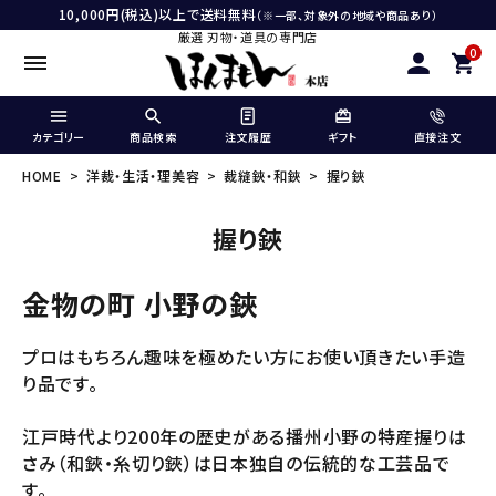
10,000円(税込)以上で送料無料
（※一部、対象外の地域や商品あり）
厳選 刃物・道具の専門店
0
カテゴリー
商品検索
注文履歴
ギフト
直接注文
HOME
洋裁・生活・理美容
裁縫鋏・和鋏
握り鋏
握り鋏
金物の町 小野の鋏
プロはもちろん趣味を極めたい方にお使い頂きたい手造
り品です。
江戸時代より200年の歴史がある播州小野の特産握りは
さみ（和鋏・糸切り鋏）は日本独自の伝統的な工芸品で
す。