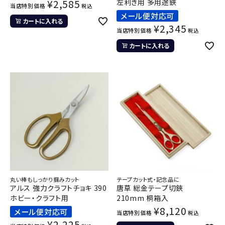
¥
2,585
左利き用 多用途鋏
当店特別価格
税込
メール便対応可
カートに入れる
¥
2,345
当店特別価格
税込
カートに入れる
丸い棒もしっかり掴みカット
テープカット式・記念品に
アルス 強力クラフトチョキ 390
唐草 総金テープ切鋏
ホビー・クラフト用
210mm 桐箱入
¥
8,120
メール便対応可
当店特別価格
税込
¥
2,225