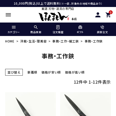
10,000円(税込)以上で送料無料
（※一部、対象外の地域や商品あり）
厳選 刃物・道具の専門店
0
カテゴリー
商品検索
注文履歴
ギフト
直接注文
HOME
洋裁・生活・理美容
事務・工作・細工鋏
事務・工作鋏
事務・工作鋏
並び替え
新着順
価格が安い順
価格が高い順
12
件中
1
-
12
件表示