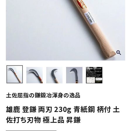
土佐屈指の鎌鍛冶渾身の逸品
雄鹿 登鎌 両刃 230g 青紙鋼 柄付 土
佐打ち刃物 極上品 昇鎌