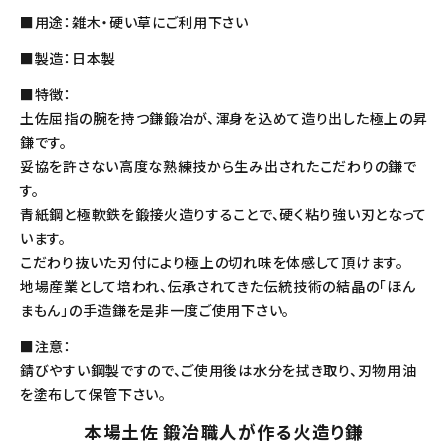
■用途：雑木・硬い草にご利用下さい
■製造：日本製
■特徴：
土佐屈指の腕を持つ鎌鍛冶が、渾身を込めて造り出した極上の昇
鎌です。
妥協を許さない高度な熟練技から生み出されたこだわりの鎌で
す。
青紙鋼と極軟鉄を鍛接火造りすることで、硬く粘り強い刃となって
います。
こだわり抜いた刃付により極上の切れ味を体感して頂けます。
地場産業として培われ、伝承されてきた伝統技術の結晶の「ほん
まもん」の手造鎌を是非一度ご使用下さい。
■注意：
錆びやすい鋼製ですので、ご使用後は水分を拭き取り、刃物用油
を塗布して保管下さい。
本場土佐 鍛冶職人が作る火造り鎌