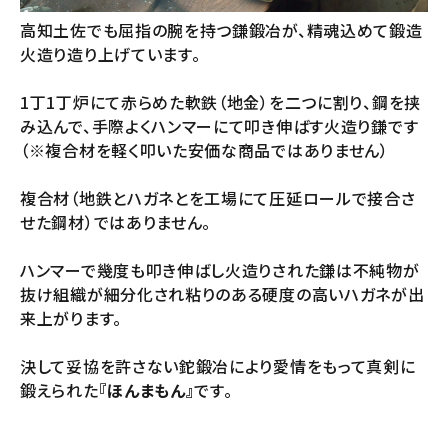
高知土佐でも屈指の腕を持つ鎌鍛冶が、精魂込めて鍛造
火造り造り上げています。
1丁1丁炉にて赤らめた軟鉄（地金）を二つに割り、鋼を挟
み込んで、手際よくハンマーにて叩き伸ばす火造り鎌です
（※複合材を軽く叩いた安価な商品ではありません）
複合材（地鉄とハガネとを工場にて圧延ロールで接合さ
せた鋼材）ではありません。
ハンマーで幾度も叩き伸ばし火造りされた鎌は不純物が
抜け組織が細分化され粘りのある硬度の高いハガネが出
来上がります。
決して妥協を許さない鉈鍛冶により愛情をもって真剣に
鍛えられた
『ほんまもん』
です。