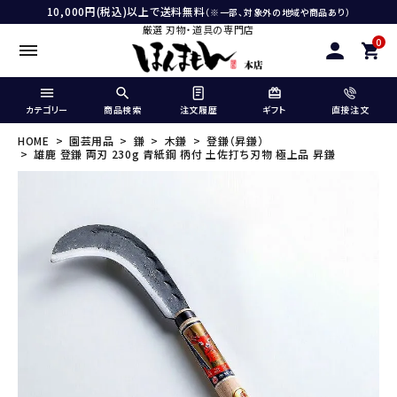
10,000円(税込)以上で送料無料
（※一部、対象外の地域や商品あり）
厳選 刃物・道具の専門店
0
カテゴリー
商品検索
注文履歴
ギフト
直接注文
HOME
園芸用品
鎌
木鎌
登鎌（昇鎌）
雄鹿 登鎌 両刃 230g 青紙鋼 柄付 土佐打ち刃物 極上品 昇鎌