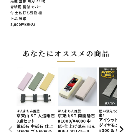
雄鹿 登鎌 両刃 230g
青紙鋼 柄付 カバー
付 土佐打ち刃物 極
上品 昇鎌
8,000円（税込）
あなたにオススメの商品
ほんまもん推奨
ほんまもん推奨
硬い刃先も短時間で
京東山 ST 人造砥石
京東山ST 両面砥石
磨！
アイウッド 片面
3点セット
#1000/#4000 中
ダイヤモンド砥石
荒砥石 中砥石 仕上
砥・仕上げ砥石 ほん
#300 & #800 2
げ砥石 ゴム砥石台
まもんオリジナル