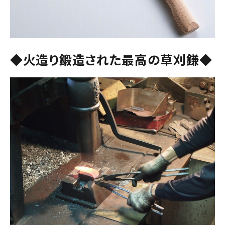
◆火造り鍛造された最高の草刈鎌◆