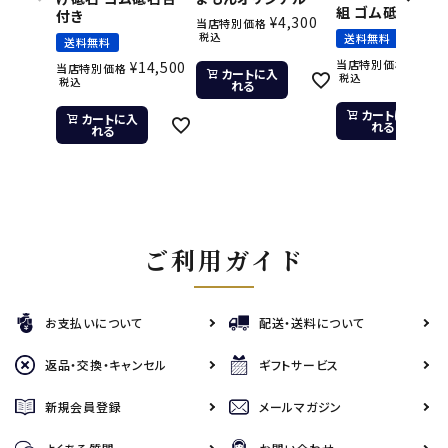
組 ゴム砥石台付
付き
¥
4,300
当店特別価格
税込
送料無料
送料無料
¥
11,
当店特別価格
¥
14,500
当店特別価格
カートに入
税込
税込
れる
カートに入
カートに入
れる
れる
ご利用ガイド
お支払いについて
配送・送料について
返品・交換・キャンセル
ギフトサービス
新規会員登録
メールマガジン