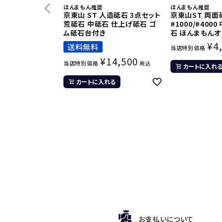
ほんまもん推奨
ほんまもん推奨
京東山 ST 人造砥石 3点セット
京東山ST 両面
荒砥石 中砥石 仕上げ砥石 ゴ
#1000/#400
ム砥石台付き
石 ほんまもん
¥
4
送料無料
当店特別価格
¥
14,500
当店特別価格
税込
カートに入れ
カートに入れる
お支払いについて