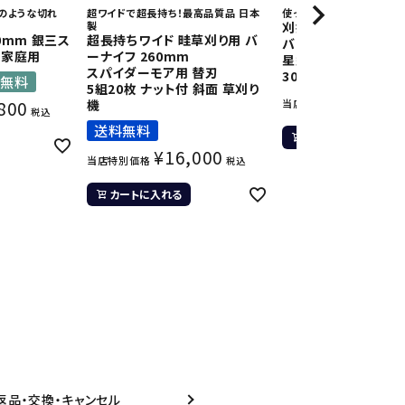
のような切れ
超ワイドで超長持ち！最高品質品 日本
使って納得 安心の日本製！
製
刈払機用 ナイロンコ
0mm 銀三ス
超長持ちワイド 畦草刈り用 バ
バ
般家庭用
ーナイフ 260mm
星型ストレート 2.7
スパイダーモア用 替刃
30M 6巻 まとめ買い
入無料
5組20枚 ナット付 斜面 草刈り
¥
7,59
800
機
当店特別価格
税込
送料無料
カートに入れる
¥
16,000
当店特別価格
税込
カートに入れる
返品・交換・キャンセル