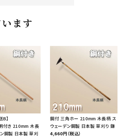
ています
送B】
鋼付 三角ホー 210mm 木長柄 ス
明付き 210mm 木長
ウェーデン鋼製 日本製 草刈り 鎌
デン鋼製 日本製 草刈
4,660円（税込）