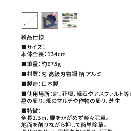
製品仕様
■サイズ：
本体全長：134cm
■重量：約675g
■材質：刃 高級刃物鋼 柄 アルミ
■製造：日本製
■使用場所：庭、花壇、縁石やアスファルト等
墓の周り、畑のマルチや作物の周り、芝生
■特徴：
全長1.3m、腰をかがめず楽々除草。
地面を削りながら押して簡単除草。