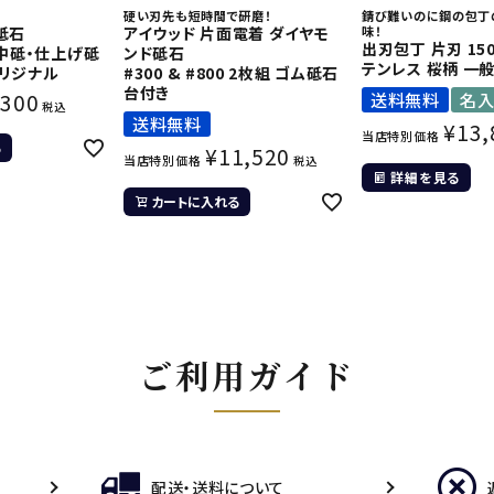
硬い刃先も短時間で研磨！
錆び難いのに鋼の包丁
砥石
アイウッド 片面電着 ダイヤモ
味！
出刃包丁 片刃 15
0 中砥・仕上げ砥
ンド砥石
テンレス 桜柄 一
オリジナル
#300 & #800 2枚組 ゴム砥石
台付き
,300
送料無料
名
税込
送料無料
¥
13,
当店特別価格
る
¥
11,520
当店特別価格
税込
詳細を見る
カートに入れる
ご利用ガイド
配送・送料について