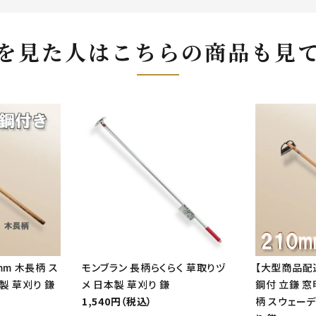
を見た人はこちらの商品も見
mm 木長柄 ス
モンブラン 長柄らくらく 草取りヅ
【大型商品配
製 草刈り 鎌
メ 日本製 草刈り 鎌
鋼付 立鎌 窓
1,540円（税込）
柄 スウェー