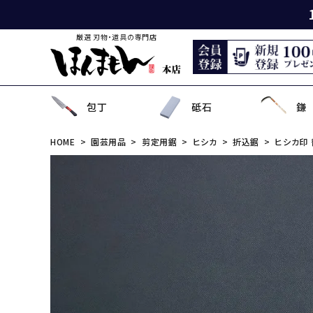
厳選 刃物・道具の専門店
包丁
砥石
鎌
HOME
園芸用品
剪定用鋸
ヒシカ
折込鋸
ヒシカ印 
出刃包丁
天然砥石
薄鎌
刈払刃
園芸用鋏
狩猟刀・剣鉈
鉋
洋裁鋏・和鋏
刺
角
中
ナ
鎌
鉈
鋸
事
菜切り包丁
名倉砥石
収穫鎌
刈払機用アタッチメント
散水用具・噴霧器
鳶口
玄能・ハンマー・トンカチ
調理道具
ペ
長
小
畦
農
金
電
ソ
特殊包丁
シャープナー
下刈鎌
安全防具
水田用除草用具
セット品
土木用品
おろし金・鰹節削り
セ
金
草
補
セ
そ
ま