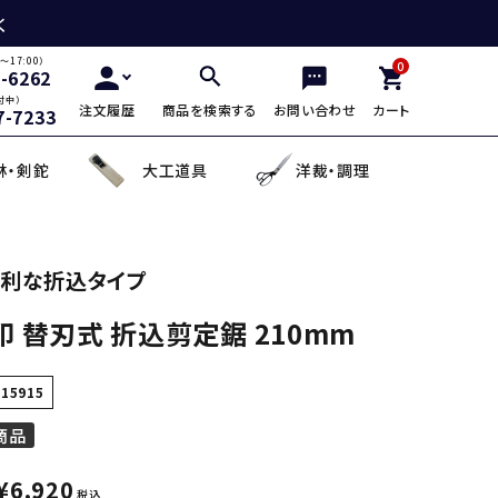
く
～17:00）
0
2-6262
付中）
注文履歴
商品を検索する
お問い合わせ
カート
7-7233
林・剣鉈
大工道具
洋裁・調理
三徳包丁
鎌・曲線用砥石
鋸鎌・縄切鎌・草取鎌
チップソー
剪定用鋸
山林鋸
小刀・切出し・罫書き道具
日用品
利な折込タイプ
印 替刃式 折込剪定鋸 210mm
麺切り包丁
面直し砥石
造林鎌
充電式除草機
土農工具
登山用杖・トレッキ
手鉤
越前箸
デザイン包丁
セット品
蕎麦打ち道具
115915
商品
¥
6,920
税込