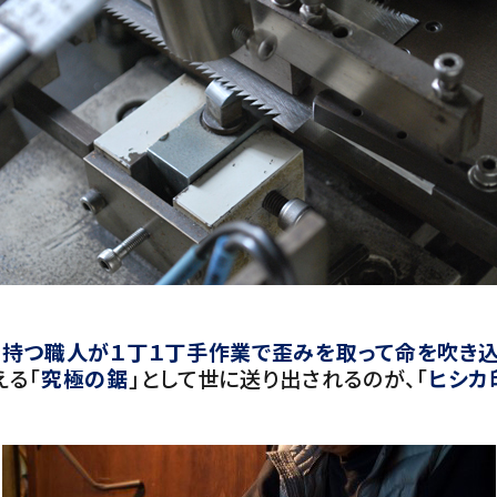
持つ職人が１丁１丁手作業で歪みを取って命を吹き
える「
究極の鋸
」として世に送り出されるのが、「
ヒシカ