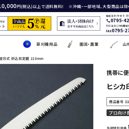
10,000
円(税込)以上で送料無料！ ※沖縄・一部地域、大型商品は除
電話注文（平日 9:30
0795-4
call
FAX注文（24時間受
0795-2
FAX
草刈機用品
園芸・農業
山
替刃式 折込剪定鋸 210mm
身包丁
砥石
厚鎌
イロンカッター
務・工作・細工鋏
薄刃包丁
ダイヤモンド砥石
厚鎌
ナイロンコード
草削り・草取り
斧
鑿
理美容品
携帯に便
ヒシカ
ティナイフ
刃包丁用砥石
鎌
草刈機用刃
作・園芸用具
矢・クサビ
動先端工具
ムリエナイフ・カトラリー
牛刀・筋引き・骨スキ
刃物研磨機
木鎌
モア用刃
芝刈機・管理機・耕耘機爪
木の皮剥き・角返し
金切鋏
盛箸・盛皿・盛台
ット商品
盤・金剛砂
削り鎌
助・メンテナンス工具
ット品
の他
な板
包丁収納・ケース
メンテナンス用品
立鎌
草焼きバーナー
携帯・収納ケース
調理用鉄板
商品番号
1
プロ向け
当店特別価格