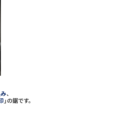
込み
、
印
」の鋸です。