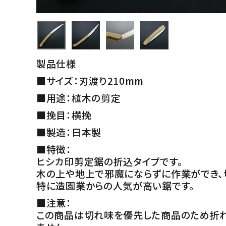
製品仕様
■サイズ：刃渡り210mm
■用途：植木の剪定
■挽目：横挽
■製造：日本製
■特徴：
ヒシカ印剪定鋸の折込タイプです。
木の上や地上で邪魔にならずに作業ができ、
特に造園業からの人気が高い鋸です。
■注意：
この商品は切れ味を優先した商品のため折れ