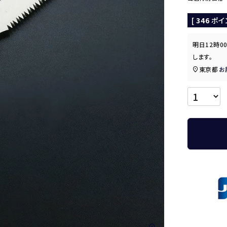
[
346
ポイ
明日
12時0
します。
東京都
お