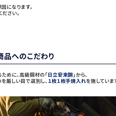
原因になります。
ください。
商品へのこだわり
るために、高級鋼材の「
日立安来鋼
」から、
のを厳しい目で選別し、
１枚１枚手焼入れ
を施していま