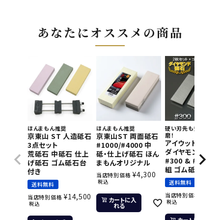
あなたにオススメの商品
ほんまもん推奨
ほんまもん推奨
硬い刃先も短時間で
京東山 ST 人造砥石
京東山ST 両面砥石
磨！
アイウッド 片面
3点セット
#1000/#4000 中
ダイヤモンド砥石
荒砥石 中砥石 仕上
砥・仕上げ砥石 ほん
#300 & #800 2
げ砥石 ゴム砥石台
まもんオリジナル
組 ゴム砥石台付
付き
¥
4,300
当店特別価格
税込
送料無料
送料無料
¥
11,
当店特別価格
¥
14,500
当店特別価格
カートに入
税込
税込
れる
カートに入