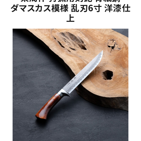
ダマスカス模様 乱刃6寸 洋漆仕
上