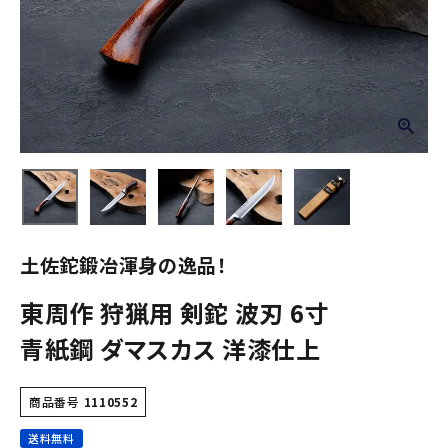
土佐鉈鍛冶渾身の逸品！
東周作 狩猟用 剣鉈 波刃 6寸
青紙鋼 ダマスカス 洋漆仕上
商品番号
1110552
送料無料