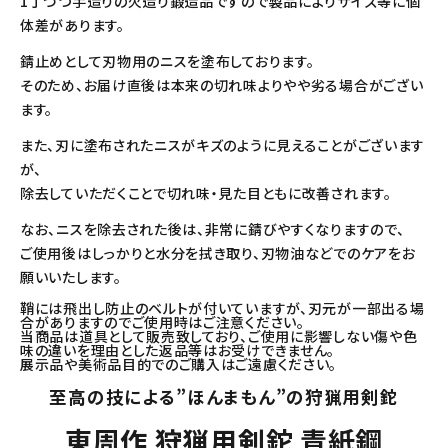
1丁づつ手造りの火造り鍛造品ですので製品によりサイズ等に個
体差があります。
錆止めとして刃物用のニスを塗布しております。
そのため、お届け直後は本来の切れ味よりやや劣る場合がござい
ます。
また、刃に塗布されたニスがキズのように見えることがございます
が、
除去していただくことで切れ味・見た目ともに改善されます。
なお、ニスを除去された後は、非常に錆びやすくなりますので、
ご使用後はしっかりと水分を拭き取り、刃物油などでのケアをお
願いいたします。
鞘には飛出し防止のベルトが付いていますが、刃元が一部出る場
合がありますのでご使用時はご注意ください。
当商品は道具として販売致しており、ご使用に影響しない傷や色
味の違いを理由とした返品等はお受けできません。
展示品や美術品目的でのご購入はご遠慮ください。
至高の技による”ほんまもん”の狩猟用剣鉈
東周作 狩猟用剣鉈 青紙鋼