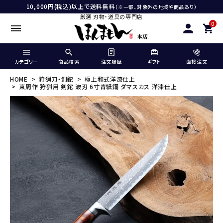
10,000円(税込)以上で送料無料
（※一部、対象外の地域や商品あり）
厳選 刃物・道具の専門店
0
カテゴリー
商品検索
注文履歴
ギフト
直接注文
HOME
狩猟刀・剣鉈
極上和式洋漆仕上
東周作 狩猟用 剣鉈 波刃 6寸青紙鋼 ダマスカス 洋漆仕上