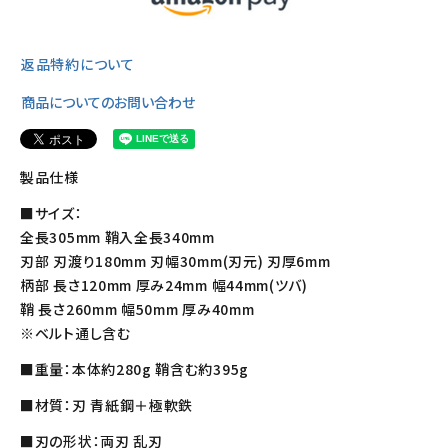
返品特約について
商品についてのお問い合わせ
製品仕様
■サイズ：
全長305mm 鞘入全長340mm
刃部 刃渡り180mm 刃幅30mm(刃元) 刃厚6mm
柄部 長さ120mm 厚み24mm 幅44mm(ツバ)
鞘 長さ260mm 幅50mm 厚み40mm
※ベルト通し含む
■重量：本体約280g 鞘含む約395g
■材質：刃 青紙鋼＋極軟鉄
■刃の形状：両刃 乱刃