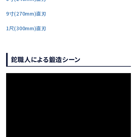
9寸(270mm)直刃
1尺(300mm)直刃
鉈職人による鍛造シーン