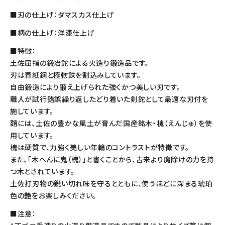
■刃の仕上げ：ダマスカス仕上げ
■柄の仕上げ：洋漆仕上げ
■特徴：
土佐屈指の鍛冶鉈による火造り鍛造品です。
刃は青紙鋼と極軟鉄を割込みしています。
自由鍛造により鍛え上げられた強くかつ美しい刃です。
職人が試行錯誤繰り返したどり着いた剣鉈として最適な刃付を
施しています。
鞘には、土佐の豊かな風土が育んだ国産銘木・槐（えんじゅ）を使
用しています。
槐は硬質で、力強く美しい年輪のコントラストが特徴です。
また、「木へんに鬼（槐）」と書くことから、古来より魔除けの力を持
つ木とされています。
土佐打刃物の鋭い切れ味を守るとともに、使うほどに深まる琥珀
色の艶をお楽しみください。
■注意：