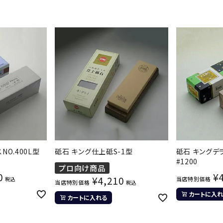
NO.400L型
砥石 キング仕上砥S-1型
砥石 キングデ
#1200
プロ向け商品
0
¥
¥
4,210
当店特別価格
税込
当店特別価格
税込
カートに入れ
カートに入れる