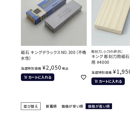
彫刻刀、小刀の研ぎに
砥石 キングデラックスNO.300（不吸
キング 彫刻刀用砥石
水性）
用 #4000
¥
2,050
当店特別価格
税込
¥
1,95
当店特別価格
カートに入れる
カートに入れる
並び替え
新着順
価格が安い順
価格が高い順