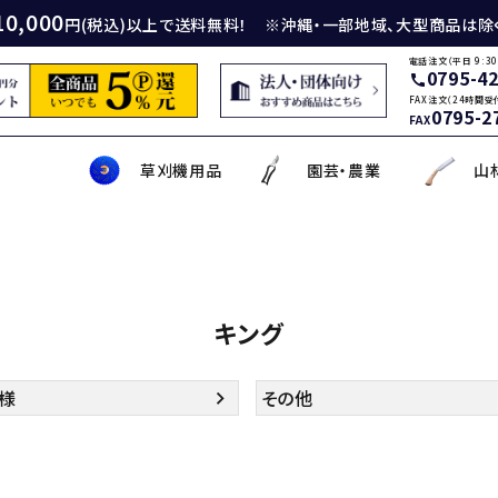
10,000
円(税込)以上で送料無料！ ※沖縄・一部地域、大型商品は除
電話注文（平日 9:30
0795-4
call
FAX注文（24時間受
0795-2
FAX
草刈機用品
園芸・農業
山
身包丁
砥石
厚鎌
イロンカッター
務・工作・細工鋏
薄刃包丁
ダイヤモンド砥石
厚鎌
ナイロンコード
草削り・草取り
斧
鑿
理美容品
キング
ティナイフ
刃包丁用砥石
鎌
草刈機用刃
作・園芸用具
矢・クサビ
動先端工具
ムリエナイフ・カトラリー
牛刀・筋引き・骨スキ
刃物研磨機
木鎌
モア用刃
芝刈機・管理機・耕耘機爪
木の皮剥き・角返し
金切鋏
盛箸・盛皿・盛台
ット商品
盤・金剛砂
削り鎌
助・メンテナンス工具
ット品
の他
な板
包丁収納・ケース
メンテナンス用品
立鎌
草焼きバーナー
携帯・収納ケース
調理用鉄板
様
その他