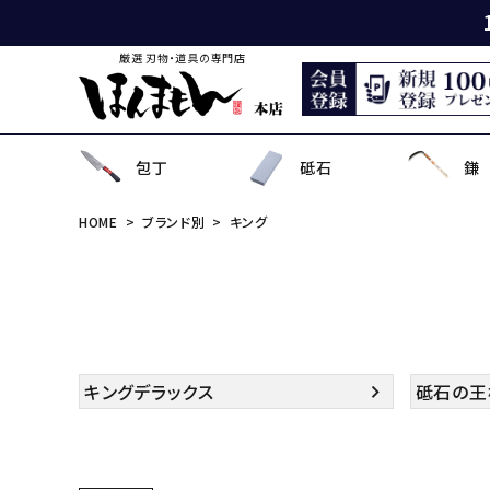
厳選 刃物・道具の専門店
包丁
砥石
鎌
HOME
ブランド別
キング
出刃包丁
天然砥石
薄鎌
刈払刃
園芸用鋏
狩猟刀・剣鉈
鉋
洋裁鋏・和鋏
刺
角
中
ナ
鎌
鉈
鋸
事
菜切り包丁
名倉砥石
収穫鎌
刈払機用アタッチメント
散水用具・噴霧器
鳶口
玄能・ハンマー・トンカチ
調理道具
ペ
長
小
畦
農
金
電
ソ
特殊包丁
シャープナー
下刈鎌
安全防具
水田用除草用具
セット品
土木用品
おろし金・鰹節削り
セ
金
草
補
セ
そ
ま
キングデラックス
砥石の王