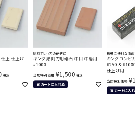
彫刻刀、小刀の研ぎに
携帯に便利な両面
 仕上 仕上げ
キング 彫刻刀用砥石 中目 中砥用
キング コンビカ
#1000
#250 ＆ #10
仕上げ用
0
¥
1,500
当店特別価格
税込
税込
¥
当店特別価格
カートに入れる
カートに入れ