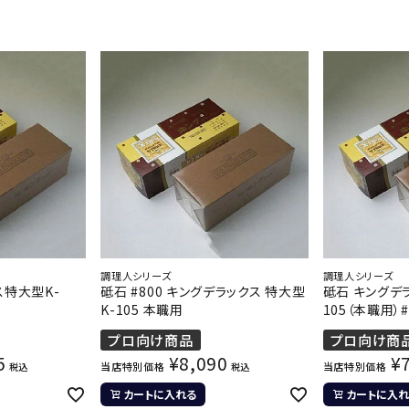
調理人シリーズ
調理人シリーズ
ス特大型K-
砥石 #800 キングデラックス 特大型
砥石 キングデ
K-105 本職用
105（本職用）#
プロ向け商品
プロ向け商
5
¥
8,090
¥
当店特別価格
当店特別価格
税込
税込
カートに入れる
カートに入れ