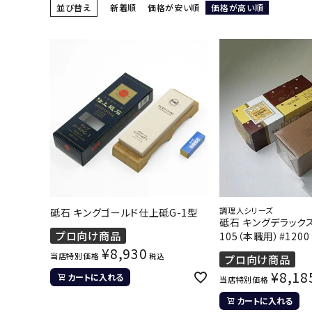
並び替え
新着順
価格が安い順
価格が高い順
調理人シリーズ
砥石 キングゴールド仕上砥G-1型
砥石 キングデラック
プロ向け商品
105（本職用）#1200
¥
8,930
当店特別価格
税込
プロ向け商品
¥
8,18
カートに入れる
当店特別価格
カートに入れる