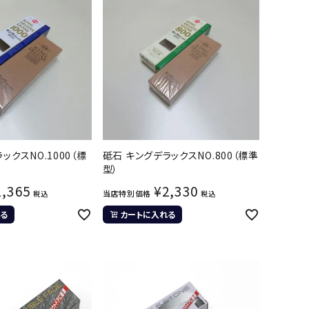
ックスNO.1000（標
砥石 キングデラックスNO.800（標準
型）
2,365
¥
2,330
当店特別価格
税込
税込
る
カートに入れる