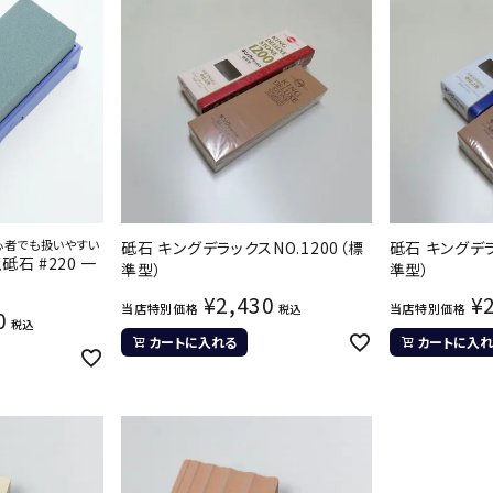
心者でも扱いやすい
砥石 キングデラックスNO.1200（標
砥石 キングデラ
石 #220 一
準型）
準型）
¥
2,430
¥
当店特別価格
当店特別価格
税込
0
税込
カートに入れる
カートに入れ