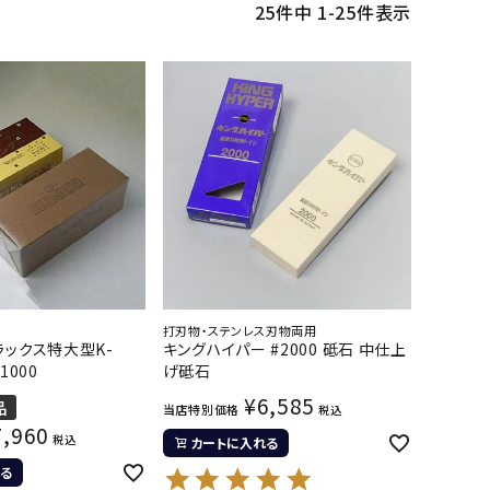
25
件中
1
-
25
件表示
打刃物・ステンレス刃物両用
ラックス特大型K-
キングハイパー #2000 砥石 中仕上
1000
げ砥石
¥
6,585
品
当店特別価格
税込
7,960
税込
カートに入れる
る