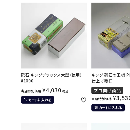
砥石 キングデラックス大型（徳用）
キング 砥石の王様 PB-
#1000
仕上げ砥石
¥
4,030
プロ向け商品
当店特別価格
税込
¥
3,53
当店特別価格
カートに入れる
カートに入れる