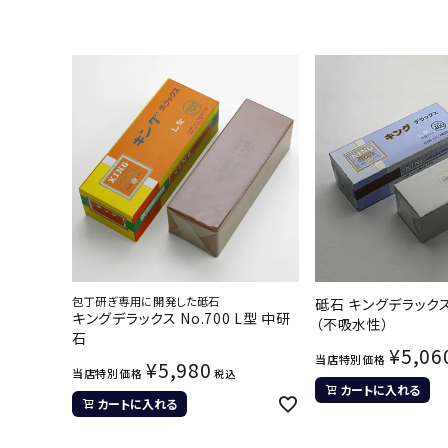
包丁研ぎ専用に開発した砥石
砥石 キングデラックス
キングデラックス No.700 L型 中研
（不吸水性）
石
¥
5,06
当店特別価格
¥
5,980
当店特別価格
税込
カートに入れる
カートに入れる