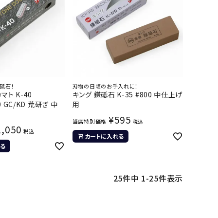
砥石！
刃物の日頃のお手入れに！
マト K-40
キング 鎌砥石 K-35 #800 中仕上げ
00 GC/KD 荒研ぎ 中
用
¥
595
当店特別価格
税込
1,050
税込
カートに入れる
る
25
件中
1
-
25
件表示