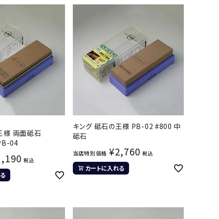
キング 砥石の王様 PB-02 #800 中
王様 両面砥石
砥石
PB-04
¥
2,760
当店特別価格
税込
3,190
税込
カートに入れる
る