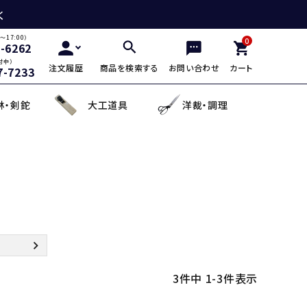
く
～17:00）
0
2-6262
付中）
注文履歴
商品を検索する
お問い合わせ
カート
7-7233
林・剣鉈
大工道具
洋裁・調理
三徳包丁
鎌・曲線用砥石
鋸鎌・縄切鎌・草取鎌
チップソー
剪定用鋸
山林鋸
小刀・切出し・罫書き道具
日用品
麺切り包丁
面直し砥石
造林鎌
充電式除草機
土農工具
登山用杖・トレッキ
手鉤
越前箸
デザイン包丁
セット品
蕎麦打ち道具
3
件中
1
-
3
件表示