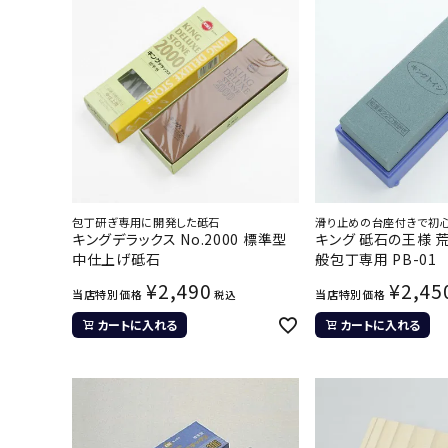
包丁研ぎ専用に開発した砥石
滑り止めの台座付きで初
キングデラックス No.2000 標準型
キング 砥石の王様 荒砥
中仕上げ砥石
般包丁専用 PB-01
¥
2,490
¥
2,45
当店特別価格
当店特別価格
税込
カートに入れる
カートに入れる