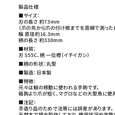
製品仕様
■サイズ：
刃の長さ 約73mm
（爪の先から爪の付け根までを直線で測った
輪 直径約16.3mm
柄の長さ 約330mm
■材質：
刃 S55C、柄 一位樫（イチイガシ）
■柄の形状：丸型
■製造：日本製
■特徴：
元々は鯨の移動に使われる手鉤です。
箱鉤より爪が短く、マグロなどの大型魚に使
■注記：
手造り品のため寸法等には誤差があります。
天然木で柄を製作しており、使用状況や年数