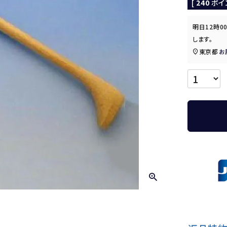
[
240
ポイ
明日
12時0
します。
東京都
お