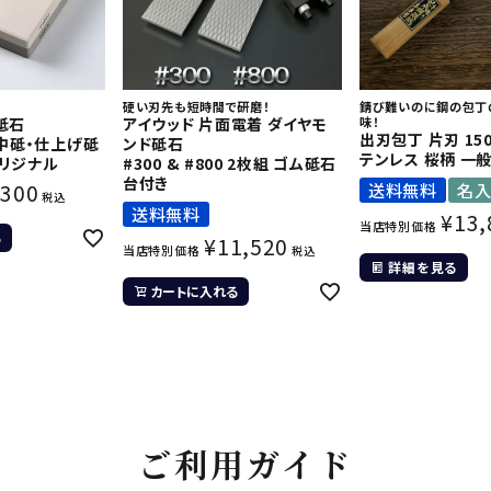
硬い刃先も短時間で研磨！
錆び難いのに鋼の包丁
砥石
アイウッド 片面電着 ダイヤモ
味！
出刃包丁 片刃 15
0 中砥・仕上げ砥
ンド砥石
テンレス 桜柄 一
オリジナル
#300 & #800 2枚組 ゴム砥石
台付き
,300
送料無料
名
税込
送料無料
¥
13,
当店特別価格
る
¥
11,520
当店特別価格
税込
詳細を見る
カートに入れる
ご利用ガイド