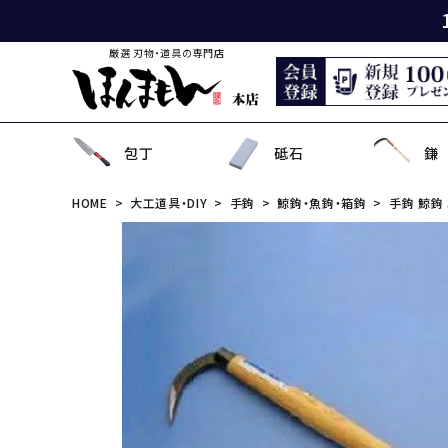
厳選 刃物・道具の専門店
包丁
砥石
鎌
HOME
大工道具・DIY
手鉤
鯨鉤・魚鉤・箱鉤
手鉤 鯨鉤 
出刃包丁
天然砥石
薄鎌
刈払刃
園芸用鋏
狩猟刀・剣鉈
鉋
洋裁鋏・和鋏
刺
角
中
ナ
鎌
鉈
鋸
事
菜切り包丁
名倉砥石
収穫鎌
刈払機用アタッチメント
散水用具・噴霧器
鳶口
玄能・ハンマー・トンカチ
調理道具
ペ
長
小
畦
農
金
電
ソ
特殊包丁
シャープナー
下刈鎌
安全防具
水田用除草用具
セット品
土木用品
おろし金・鰹節削り
セ
金
草
補
セ
そ
ま