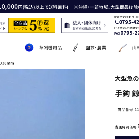
10,000
円(税込)以上で送料無料！ ※沖縄・一部地域、大型商品は除
電話注文（平日 9:30
0795-4
call
FAX注文（24時間受
0795-2
FAX
草刈機用品
園芸・農業
山
330mm
身包丁
砥石
厚鎌
イロンカッター
務・工作・細工鋏
薄刃包丁
ダイヤモンド砥石
厚鎌
ナイロンコード
草削り・草取り
斧
鑿
理美容品
大型魚
手鉤 鯨
ティナイフ
刃包丁用砥石
鎌
草刈機用刃
作・園芸用具
矢・クサビ
動先端工具
ムリエナイフ・カトラリー
牛刀・筋引き・骨スキ
刃物研磨機
木鎌
モア用刃
芝刈機・管理機・耕耘機爪
木の皮剥き・角返し
金切鋏
盛箸・盛皿・盛台
ット商品
盤・金剛砂
削り鎌
助・メンテナンス工具
ット品
の他
な板
包丁収納・ケース
メンテナンス用品
立鎌
草焼きバーナー
携帯・収納ケース
調理用鉄板
商品番号
1
当店特別価格