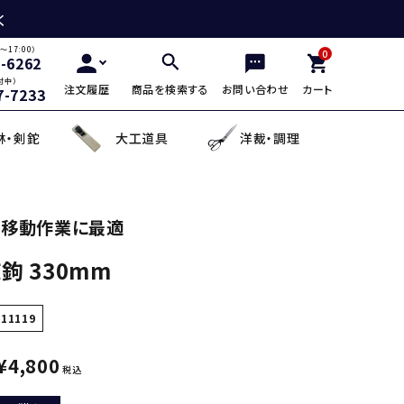
く
～17:00）
0
2-6262
付中）
注文履歴
商品を検索する
お問い合わせ
カート
7-7233
林・剣鉈
大工道具
洋裁・調理
三徳包丁
鎌・曲線用砥石
鋸鎌・縄切鎌・草取鎌
チップソー
剪定用鋸
山林鋸
小刀・切出し・罫書き道具
日用品
の移動作業に最適
鉤 330mm
麺切り包丁
面直し砥石
造林鎌
充電式除草機
土農工具
登山用杖・トレッキ
手鉤
越前箸
デザイン包丁
セット品
蕎麦打ち道具
111119
¥
4,800
税込