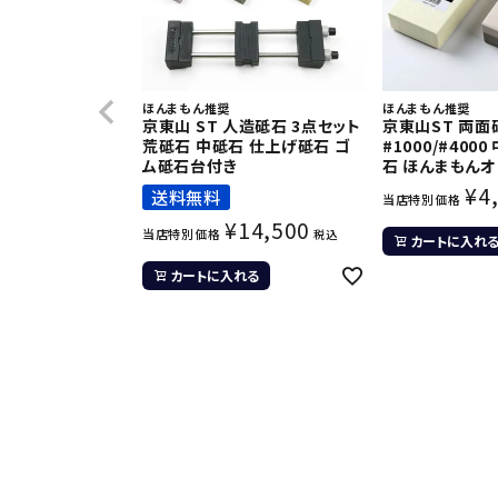
ほんまもん推奨
ほんまもん推奨
京東山 ST 人造砥石 3点セット
京東山ST 両面
荒砥石 中砥石 仕上げ砥石 ゴ
#1000/#400
ム砥石台付き
石 ほんまもん
¥
4
送料無料
当店特別価格
¥
14,500
当店特別価格
税込
カートに入れ
カートに入れる