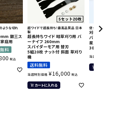
のような切れ
超ワイドで超長持ち！最高品質品 日本
使って納得 安心の日本製！
製
刈払機用 ナイロンコ
0mm 銀三ス
超長持ちワイド 畦草刈り用 バ
バ
般家庭用
ーナイフ 260mm
星型ストレート 2.7
スパイダーモア用 替刃
30M 6巻 まとめ買い
入無料
5組20枚 ナット付 斜面 草刈り
¥
7,59
800
機
当店特別価格
税込
送料無料
カートに入れる
¥
16,000
当店特別価格
税込
カートに入れる