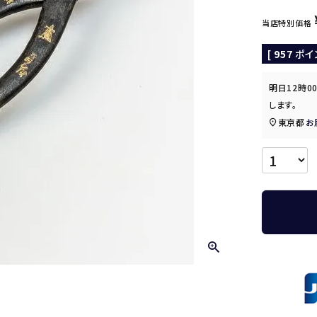
当店特別価格
[
957
ポイ
明日
12時0
します。
東京都
お