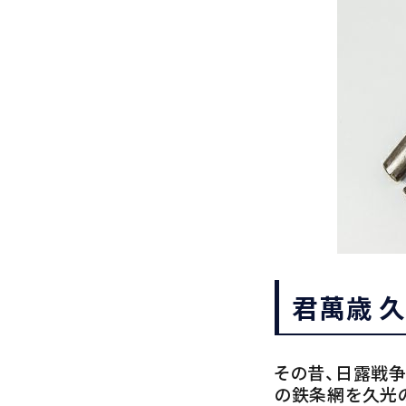
君萬歳 
その昔、日露戦
の鉄条網を久光