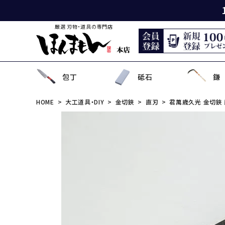
厳選 刃物・道具の専門店
包丁
砥石
鎌
HOME
大工道具・DIY
金切鋏
直刃
君萬歳久光 金切鋏 
出刃包丁
天然砥石
薄鎌
刈払刃
園芸用鋏
狩猟刀・剣鉈
鉋
洋裁鋏・和鋏
刺
角
中
ナ
鎌
鉈
鋸
事
菜切り包丁
名倉砥石
収穫鎌
刈払機用アタッチメント
散水用具・噴霧器
鳶口
玄能・ハンマー・トンカチ
調理道具
ペ
長
小
畦
農
金
電
ソ
特殊包丁
シャープナー
下刈鎌
安全防具
水田用除草用具
セット品
土木用品
おろし金・鰹節削り
セ
金
草
補
セ
そ
ま