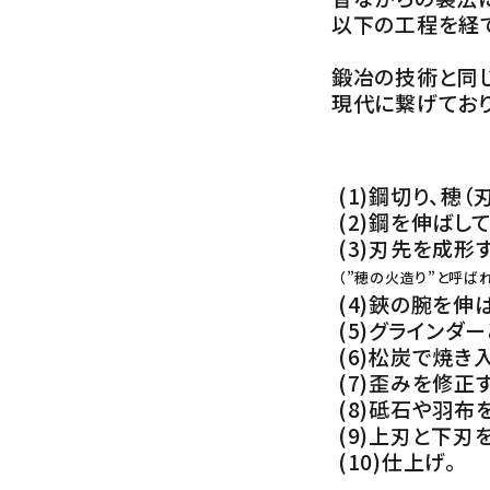
以下の工程を経
鍛冶の技術と同
現代に繋げており
(1)鋼切り、穂
(2)鋼を伸ばし
(3)刃先を成形
（”穂の火造り”と呼ば
(4)鋏の腕を伸
(5)グラインダ
(6)松炭で焼き
(7)歪みを修正
(8)砥石や羽布
(9)上刃と下刃
(10)仕上げ。