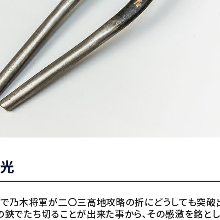
久光
争で乃木将軍が二〇三高地攻略の折にどうしても突破
の鋏でたち切ることが出来た事から、その感激を銘とし