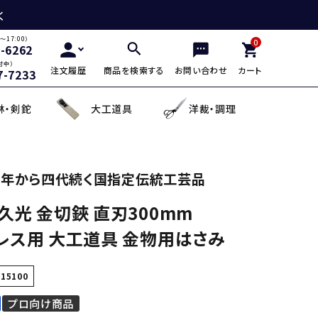
く
～17:00）
0
2-6262
付中）
注文履歴
商品を検索する
お問い合わせ
カート
7-7233
林・剣鉈
大工道具
洋裁・調理
三徳包丁
鎌・曲線用砥石
鋸鎌・縄切鎌・草取鎌
チップソー
剪定用鋸
山林鋸
小刀・切出し・罫書き道具
日用品
年から四代続く国指定伝統工芸品
久光 金切鋏 直刃300mm
麺切り包丁
面直し砥石
造林鎌
充電式除草機
土農工具
登山用杖・トレッキ
手鉤
越前箸
レス用 大工道具 金物用はさみ
デザイン包丁
セット品
蕎麦打ち道具
115100
プロ向け商品