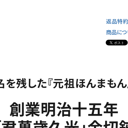
返品特約
商品につ
名を残した『元祖ほんまもん
創業明治十五年
「君萬歳久光」金切