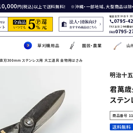
10,000
円(税込)以上で送料無料！ ※沖縄・一部地域、大型商品は除
電話注文（平日 9:30
0795-4
call
FAX注文（24時間受
0795-2
FAX
草刈機用品
園芸・農業
山
直刃300mm ステンレス用 大工道具 金物用はさみ
身包丁
砥石
厚鎌
イロンカッター
務・工作・細工鋏
薄刃包丁
ダイヤモンド砥石
厚鎌
ナイロンコード
草削り・草取り
斧
鑿
理美容品
明治十五
君萬歳
ティナイフ
刃包丁用砥石
鎌
草刈機用刃
作・園芸用具
矢・クサビ
動先端工具
ムリエナイフ・カトラリー
牛刀・筋引き・骨スキ
刃物研磨機
木鎌
モア用刃
芝刈機・管理機・耕耘機爪
木の皮剥き・角返し
金切鋏
盛箸・盛皿・盛台
ステン
ット商品
盤・金剛砂
削り鎌
助・メンテナンス工具
ット品
の他
な板
包丁収納・ケース
メンテナンス用品
立鎌
草焼きバーナー
携帯・収納ケース
調理用鉄板
商品番号
1
送料無料