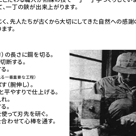
て、一丁の鋏が出来上がります。
じく、先人たちが古くから大切にしてきた自然への感謝
ます。
（刃）の長さに鋼を切る。
て切断する。
する。
れる一番重要な工程）
ばす（腕伸し）。
ーと平やすりで仕上げる。
入れ。
する。
を使って刃先を研ぐ。
を合わせて心棒を通す。