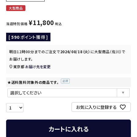
大型商品
¥
11,800
当店特別価格
税込
[
590
ポイント獲得 ]
明日
12時00分
までのご注文で
2026/08/18（火）
に
大型商品（佐川）
で
お届けします。
東京都
お届け先を変更
★送料無料対象外の商品です。
(必
須)
お気に入りに登録する
カートに入れる