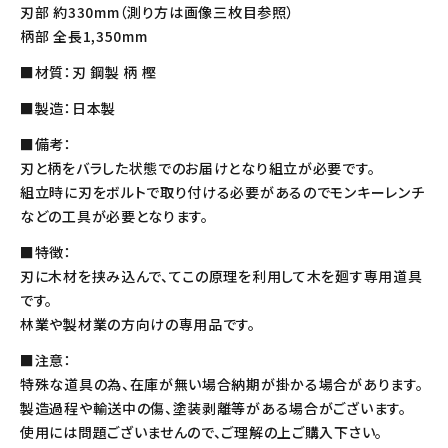
刃部 約330mm（測り方は画像三枚目参照）
柄部 全長1,350mm
■材質：刃 鋼製 柄 樫
■製造：日本製
■備考：
刃と柄をバラした状態でのお届けとなり組立が必要です。
組立時に刃をボルトで取り付ける必要があるのでモンキーレンチ
などの工具が必要となります。
■特徴：
刃に木材を挟み込んで、てこの原理を利用して木を廻す専用道具
です。
林業や製材業の方向けの専用品です。
■注意：
特殊な道具の為、在庫が無い場合納期が掛かる場合があります。
製造過程や輸送中の傷、塗装剥離等がある場合がございます。
使用には問題ございませんので、ご理解の上ご購入下さい。