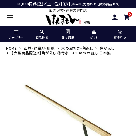
10,000円(税込)以上で送料無料
（※一部、対象外の地域や商品あり）
厳選 刃物・道具の専門店
0
カテゴリー
商品検索
注文履歴
ギフト
直接注文
HOME
山林・狩猟刀・剣鉈
木の皮剥き・角返し
角がえし
【大型商品配送B】角がえし 柄付き 330mm 木廻し 日本製