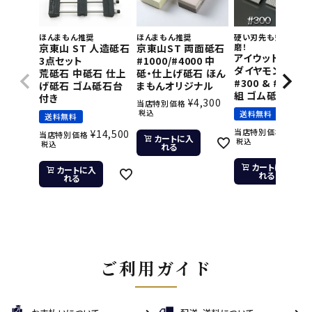
ほんまもん推奨
ほんまもん推奨
硬い刃先も短時間で
京東山 ST 人造砥石
京東山ST 両面砥石
磨！
アイウッド 片面
3点セット
#1000/#4000 中
ダイヤモンド砥石
荒砥石 中砥石 仕上
砥・仕上げ砥石 ほん
#300 & #800 2
げ砥石 ゴム砥石台
まもんオリジナル
組 ゴム砥石台付
付き
¥
4,300
当店特別価格
税込
送料無料
送料無料
¥
11,
当店特別価格
¥
14,500
当店特別価格
カートに入
税込
税込
れる
カートに入
カートに入
れる
れる
ご利用ガイド