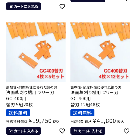
カートに入れる
高靭性・耐摩耗性に優れた鋼の刃
高靭性・耐摩耗性に優れた鋼の刃
法面草刈り機用 フリー刃
法面草刈り機用 フリー刃
GC-400用
GC-400用
替刃 5組20枚
替刃 12組48枚
送料無料
送料無料
¥
19,750
¥
41,800
当店特別価格
当店特別価格
税込
税込
カートに入れる
カートに入れる