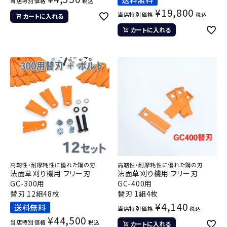
当店特別価格
税込
¥
19,800
当店特別価格
税込
カートに入れる
カートに入れる
高靭性・耐摩耗性に優れた鋼の刃
高靭性・耐摩耗性に優れた鋼の刃
法面草刈り機用 フリー刃
法面草刈り機用 フリー刃
GC-300用
GC-400用
替刃 12組48枚
替刃 1組4枚
¥
4,140
送料無料
当店特別価格
税込
¥
44,500
当店特別価格
税込
カートに入れる