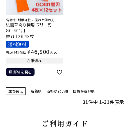
高靭性・耐摩耗性に優れた鋼の刃
法面草刈り機用 フリー刃
GC-401用
替刃 12組48枚
送料無料
¥
46,800
当店特別価格
税込
在庫切れ
詳細を見る
並び替え
新着順
価格が安い順
価格が高い順
31
件中
1
-
31
件表示
ご利用ガイド