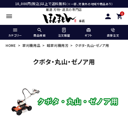
10,000円(税込)以上で送料無料
（※一部、対象外の地域や商品あり）
厳選 刃物・道具の専門店
0
カテゴリー
商品検索
注文履歴
ギフト
直接注文
HOME
草刈機用品
畦草刈機用刃
クボタ・丸山・ゼノア用
クボタ・丸山・ゼノア用