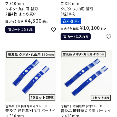
フ 310mm
フ 310mm
クボタ・丸山用 替刃
クボタ・丸山用 替刃
2組4枚 まとめ買い
5組10枚
¥
4,300
送料無料
当店特別価格
税込
¥
10,100
当店特別価格
税込
カートに入れる
カートに入れる
信頼の日本製畦畔草刈ブレード
信頼の日本製畦畔草刈ブレード
普及品 畦畔草刈り用 バーナイ
普及品 畦畔草刈り用 バーナイ
フ 310mm
フ 410mm