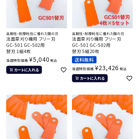
高靭性・耐摩耗性に優れた鋼の刃
高靭性・耐摩耗性に優れた鋼の刃
法面草刈り機用 フリー刃
法面草刈り機用 フリー刃
GC-501 GC-502用
GC-501 GC-502用
替刃 1組4枚
替刃 5組20枚
¥
5,040
送料無料
当店特別価格
税込
¥
23,426
当店特別価格
税込
カートに入れる
カートに入れる