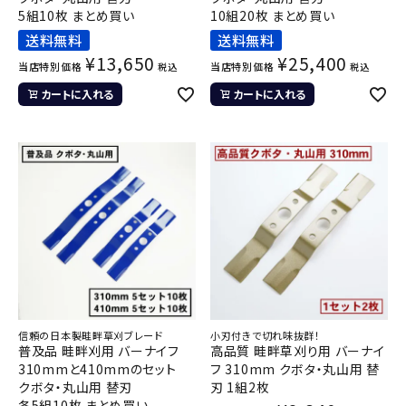
5組10枚 まとめ買い
10組20枚 まとめ買い
送料無料
送料無料
¥
13,650
¥
25,400
当店特別価格
当店特別価格
税込
税込
カートに入れる
カートに入れる
信頼の日本製畦畔草刈ブレード
小刃付きで切れ味抜群！
普及品 畦畔刈用 バーナイフ
高品質 畦畔草刈り用 バーナイ
310mmと410mmのセット
フ 310mm クボタ・丸山用 替
クボタ・丸山用 替刃
刃 1組2枚
各5組10枚 まとめ買い