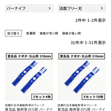
バーナイフ
法面フリー刃
2
件中
1
-
2
件表示
並び替え
新着順
価格が安い順
価格が高い順
31
件中
1
-
31
件表示
信頼の日本製畦畔草刈ブレード
信頼の日本製畦畔草刈ブレード
普及品 畦畔草刈り用 バーナイ
普及品 畦畔草刈り用 バーナイ