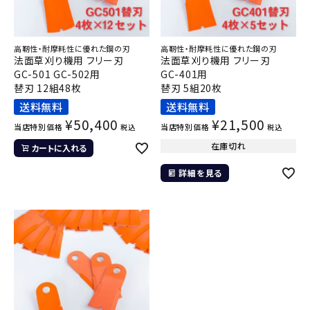
高靭性・耐摩耗性に優れた鋼の刃
高靭性・耐摩耗性に優れた鋼の刃
法面草刈り機用 フリー刃
法面草刈り機用 フリー刃
GC-501 GC-502用
GC-401用
替刃 12組48枚
替刃 5組20枚
送料無料
送料無料
¥
50,400
¥
21,500
当店特別価格
当店特別価格
税込
税込
在庫切れ
カートに入れる
詳細を見る