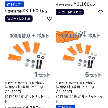
¥
6,160
送料無料
当店特別価格
税込
¥
30,600
当店特別価格
税込
カートに入れる
カートに入れる
高靭性・耐摩耗性に優れた鋼の刃
高靭性・耐摩耗性に優れた鋼の刃
法面草刈り機用 フリー刃
法面草刈り機用 フリー刃
GC-300用
GC-300用
替刃 1組4枚 ボルトナットセッ
替刃 5組20枚 ボルトナットセッ
ト
ト
¥
4,350
送料無料