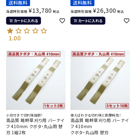
送料無料
送料無料
¥
13,780
¥
26,300
当店特別価格
当店特別価格
税込
税込
カートに入れる
カートに入れる
1.00
小刃付きで切れ味抜群！
使えばわかる切れ味と耐摩耗性！
高品質 畦畔草刈り用 バーナイ
高品質 畦畔草刈り用 バーナイ
フ 410mm クボタ・丸山用 替
フ 410mm
刃 1組2枚
クボタ・丸山用 替刃