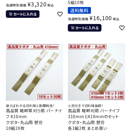
5組10枚
¥
3,320
当店特別価格
税込
送料無料
カートに入れる
¥
16,100
当店特別価格
税込
カートに入れる
使えばわかる切れ味と耐摩耗性！
小刃付きで切れ味抜群！
高品質 畦畔草刈り用 バーナイ
高品質 畦畔刈用 バーナイフ
フ 410mm
310mmと410mmのセット
クボタ・丸山用 替刃
クボタ・丸山用 替刃
10組20枚
各1組2枚 まとめ買い