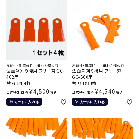
高靭性・耐摩耗性に優れた鋼の刃
高靭性・耐摩耗性に優れた鋼の刃
法面草刈り機用 フリー刃 GC-
法面草刈り機用 フリー刃
402用
GC-500用
替刃 1組4枚
替刃 1組4枚
¥
4,500
¥
4,540
当店特別価格
当店特別価格
税込
税込
カートに入れる
カートに入れる