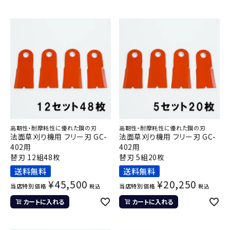
高靭性・耐摩耗性に優れた鋼の刃
高靭性・耐摩耗性に優れた鋼の刃
法面草刈り機用 フリー刃 GC-
法面草刈り機用 フリー刃 GC-
402用
402用
替刃 12組48枚
替刃 5組20枚
送料無料
送料無料
¥
45,500
¥
20,250
当店特別価格
当店特別価格
税込
税込
カートに入れる
カートに入れる