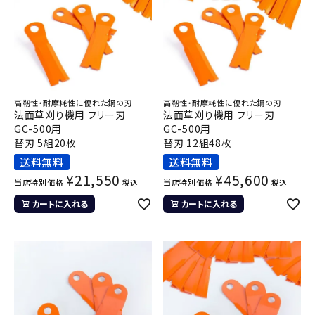
高靭性・耐摩耗性に優れた鋼の刃
高靭性・耐摩耗性に優れた鋼の刃
法面草刈り機用 フリー刃
法面草刈り機用 フリー刃
GC-500用
GC-500用
替刃 5組20枚
替刃 12組48枚
送料無料
送料無料
¥
21,550
¥
45,600
当店特別価格
当店特別価格
税込
税込
カートに入れる
カートに入れる