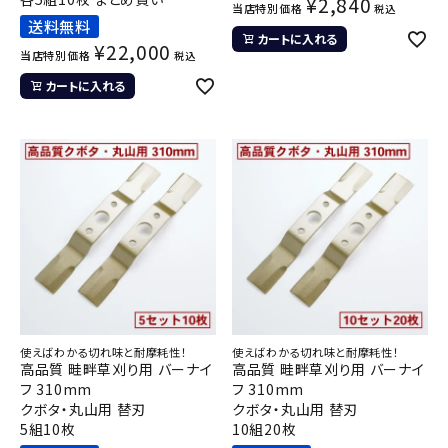
¥
2,840
当店特別価格
税込
送料無料
カートに入れる
¥
22,000
当店特別価格
税込
カートに入れる
使えばわかる切れ味と耐摩耗性！
使えばわかる切れ味と耐摩耗性！
高品質 畦畔草刈り用 バーナイ
高品質 畦畔草刈り用 バーナイ
フ 310mm
フ 310mm
クボタ・丸山用 替刃
クボタ・丸山用 替刃
5組10枚
10組20枚