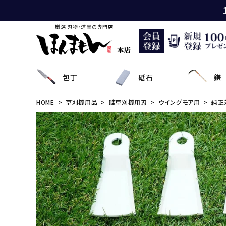
厳選 刃物・道具の専門店
包丁
砥石
鎌
HOME
草刈機用品
畦草刈機用刃
ウイングモア用
純正
出刃包丁
天然砥石
薄鎌
刈払刃
園芸用鋏
狩猟刀・剣鉈
鉋
洋裁鋏・和鋏
刺
角
中
ナ
鎌
鉈
鋸
事
菜切り包丁
名倉砥石
収穫鎌
刈払機用アタッチメント
散水用具・噴霧器
鳶口
玄能・ハンマー・トンカチ
調理道具
ペ
長
小
畦
農
金
電
ソ
特殊包丁
シャープナー
下刈鎌
安全防具
水田用除草用具
セット品
土木用品
おろし金・鰹節削り
セ
金
草
補
セ
そ
ま