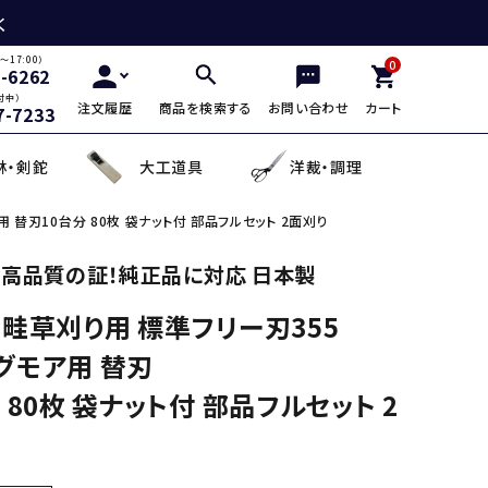
く
～17:00）
0
2-6262
付中）
注文履歴
商品を検索する
お問い合わせ
カート
7-7233
林・剣鉈
大工道具
洋裁・調理
 替刃10台分 80枚 袋ナット付 部品フルセット 2面刈り
三徳包丁
鎌・曲線用砥石
鋸鎌・縄切鎌・草取鎌
チップソー
剪定用鋸
山林鋸
小刀・切出し・罫書き道具
日用品
高品質の証！純正品に対応 日本製
 畦草刈り用 標準フリー刃355
麺切り包丁
面直し砥石
造林鎌
充電式除草機
土農工具
登山用杖・トレッキ
手鉤
越前箸
グモア用 替刃
デザイン包丁
セット品
蕎麦打ち道具
 80枚 袋ナット付 部品フルセット 2