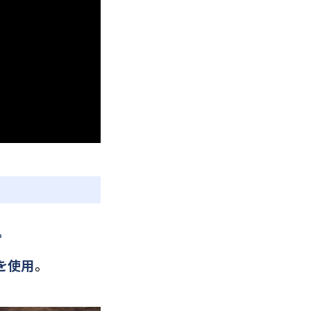
。
を使用
。