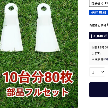
商品番号
1
送料無料
当店特別価格
[
3,040
ポ
明日
12時0
します。
東京都
お