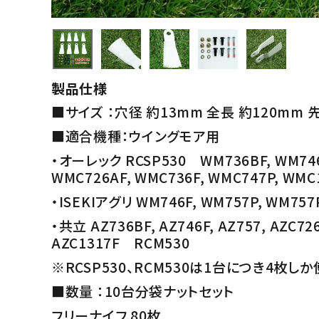
製品仕様
■サイズ ：穴径 約13mm 全長 約120mm
■適合機種：ウイングモア用
・オーレック RCSP530 WM736BF, WM746F
WMC726AF, WMC736F, WMC747P, WMC
・ISEKIアグリ WM746F, WM757P, WM75
・共立 AZ736BF, AZ746F, AZ757, AZC726
AZC1317F RCM530
※RCSP530、RCM530は1台につき4枚
■数量 ：10台分袋ナットセット
フリーナイフ 80枚