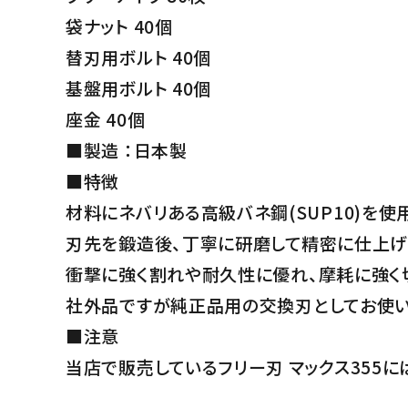
袋ナット 40個
替刃用ボルト 40個
基盤用ボルト 40個
座金 40個
■製造 ：日本製
■特徴
材料にネバリある高級バネ鋼(SUP10)を使
刃先を鍛造後、丁寧に研磨して精密に仕上げ
衝撃に強く割れや耐久性に優れ、摩耗に強
社外品ですが純正品用の交換刃としてお使
■注意
当店で販売しているフリー刃 マックス355