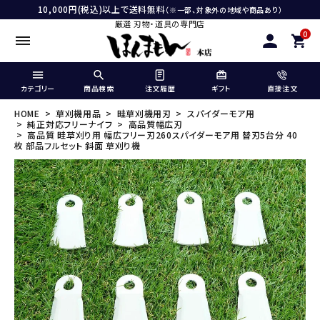
10,000円(税込)以上で送料無料
（※一部、対象外の地域や商品あり）
厳選 刃物・道具の専門店
0
カテゴリー
商品検索
注文履歴
ギフト
直接注文
HOME
草刈機用品
畦草刈機用刃
スパイダーモア用
純正対応フリーナイフ
高品質幅広刃
高品質 畦草刈り用 幅広フリー刃260スパイダーモア用 替刃5台分 40
枚 部品フルセット 斜面 草刈り機