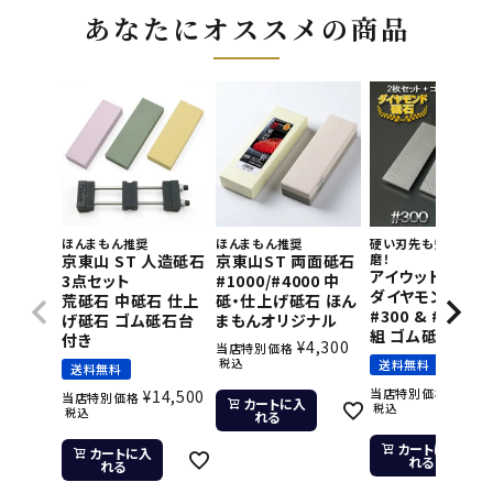
あなたにオススメの商品
ほんまもん推奨
ほんまもん推奨
硬い刃先も短時間で
京東山 ST 人造砥石
京東山ST 両面砥石
磨！
アイウッド 片面
3点セット
#1000/#4000 中
ダイヤモンド砥石
荒砥石 中砥石 仕上
砥・仕上げ砥石 ほん
#300 & #800 2
げ砥石 ゴム砥石台
まもんオリジナル
組 ゴム砥石台付
付き
¥
4,300
当店特別価格
税込
送料無料
送料無料
¥
11,
当店特別価格
¥
14,500
当店特別価格
カートに入
税込
税込
れる
カートに入
カートに入
れる
れる