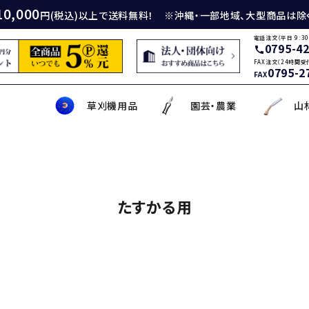
10,000
円(税込)以上で送料無料！ ※沖縄・一部地域、大型商品は除
電話注文（平日 9:30
0795-4
call
FAX注文（24時間受
0795-2
FAX
草刈機用品
園芸・農業
山
身包丁
砥石
厚鎌
イロンカッター
務・工作・細工鋏
薄刃包丁
ダイヤモンド砥石
厚鎌
ナイロンコード
草削り・草取り
斧
鑿
理美容品
たすかる用
ティナイフ
刃包丁用砥石
鎌
草刈機用刃
作・園芸用具
矢・クサビ
動先端工具
ムリエナイフ・カトラリー
牛刀・筋引き・骨スキ
刃物研磨機
木鎌
モア用刃
芝刈機・管理機・耕耘機爪
木の皮剥き・角返し
金切鋏
盛箸・盛皿・盛台
ット商品
盤・金剛砂
削り鎌
助・メンテナンス工具
ット品
の他
な板
包丁収納・ケース
メンテナンス用品
立鎌
草焼きバーナー
携帯・収納ケース
調理用鉄板