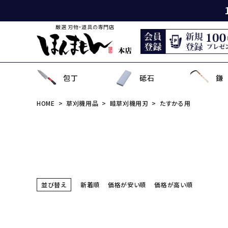
厳選 刃物・道具の専門店
包丁
砥石
鎌
HOME
草刈機用品
畦草刈機用刃
たすかる用
出刃包丁
天然砥石
薄鎌
刈払刃
園芸用鋏
狩猟刀・剣鉈
鉋
洋裁鋏・和鋏
刺
角
中
ナ
鎌
鉈
鋸
事
菜切り包丁
名倉砥石
収穫鎌
刈払機用アタッチメント
散水用具・噴霧器
鳶口
玄能・ハンマー・トンカチ
調理道具
ペ
長
小
畦
農
金
電
ソ
特殊包丁
シャープナー
下刈鎌
安全防具
水田用除草用具
セット品
土木用品
おろし金・鰹節削り
セ
金
草
補
セ
そ
ま
並び替え
新着順
価格が安い順
価格が高い順