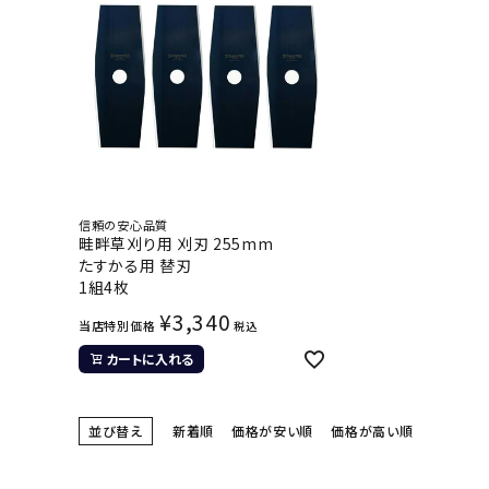
信頼の安心品質
畦畔草刈り用 刈刃 255mm
たすかる用 替刃
1組4枚
¥
3,340
当店特別価格
税込
カートに入れる
並び替え
新着順
価格が安い順
価格が高い順