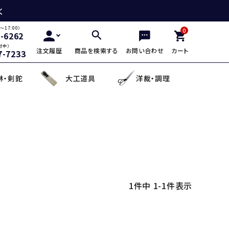
く
～17:00）
0
2-6262
付中）
注文履歴
商品を検索する
お問い合わせ
カート
7-7233
林・剣鉈
大工道具
洋裁・調理
三徳包丁
鎌・曲線用砥石
鋸鎌・縄切鎌・草取鎌
チップソー
剪定用鋸
山林鋸
小刀・切出し・罫書き道具
日用品
麺切り包丁
面直し砥石
造林鎌
充電式除草機
土農工具
登山用杖・トレッキ
手鉤
越前箸
デザイン包丁
セット品
蕎麦打ち道具
1
件中
1
-
1
件表示