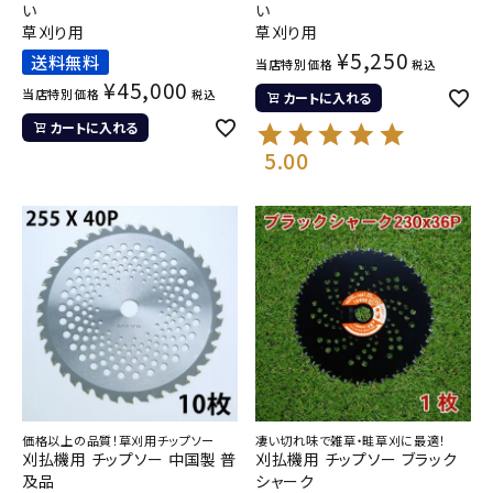
い
い
草刈り用
草刈り用
¥
5,250
送料無料
当店特別価格
税込
¥
45,000
当店特別価格
税込
カートに入れる
カートに入れる
5.00
価格以上の品質！草刈用チップソー
凄い切れ味で雑草・畦草刈に最適！
刈払機用 チップソー 中国製 普
刈払機用 チップソー ブラック
及品
シャーク