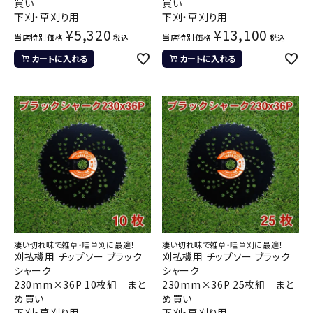
買い
買い
下刈・草刈り用
下刈・草刈り用
¥
5,320
¥
13,100
当店特別価格
当店特別価格
税込
税込
カートに入れる
カートに入れる
凄い切れ味で雑草・畦草刈に最適！
凄い切れ味で雑草・畦草刈に最適！
刈払機用 チップソー ブラック
刈払機用 チップソー ブラック
シャーク
シャーク
230mm×36P 10枚組 まと
230mm×36P 25枚組 まと
め買い
め買い
下刈・草刈り用
下刈・草刈り用