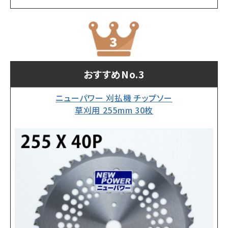
おすすめNo.3
ニューパワー 刈払機 チップソー
草刈用 255mm 30枚