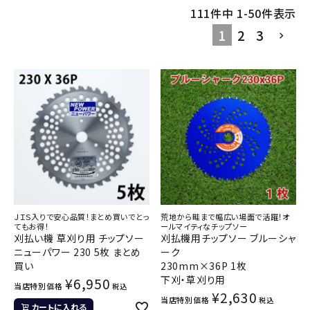
111
件中
1
-
50
件表示
1
2
3
ＪＩＳ入りで安心品質！まとめ買いでとっ
荒地から畦まで幅広い場面で活躍！オ
てもお得！
ールマイティなチップソー
刈払い機 草刈り用 チップソー
刈払機用チップソー ブルーシャ
ニューパワー 230 5枚 まとめ
ーク
買い
230mm×36P 1枚
下刈・草刈り用
¥
6,950
当店特別価格
税込
¥
2,630
当店特別価格
税込
カートに入れる