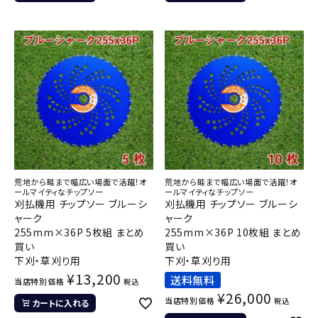
荒地から畦まで幅広い場面で活躍！オ
荒地から畦まで幅広い場面で活躍！オ
ールマイティなチップソー
ールマイティなチップソー
刈払機用 チップソー ブルーシ
刈払機用 チップソー ブルーシ
ャーク
ャーク
255mm×36P 5枚組 まとめ
255mm×36P 10枚組 まとめ
買い
買い
下刈・草刈り用
下刈・草刈り用
¥
13,200
送料無料
当店特別価格
税込
¥
26,000
当店特別価格
税込
カートに入れる