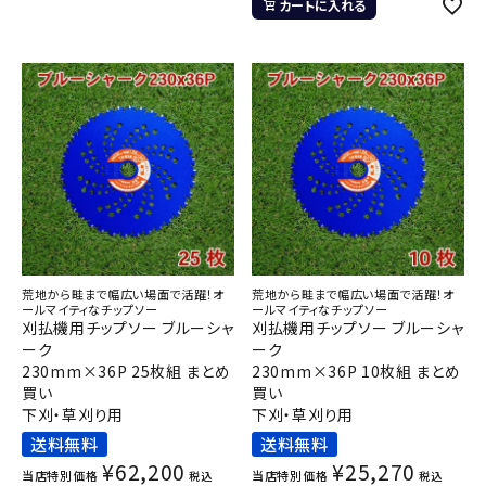
カートに入れる
荒地から畦まで幅広い場面で活躍！オ
荒地から畦まで幅広い場面で活躍！オ
ールマイティなチップソー
ールマイティなチップソー
刈払機用チップソー ブルーシャ
刈払機用チップソー ブルーシャ
ーク
ーク
230mm×36P 25枚組 まとめ
230mm×36P 10枚組 まとめ
買い
買い
下刈・草刈り用
下刈・草刈り用
送料無料
送料無料
¥
62,200
¥
25,270
当店特別価格
当店特別価格
税込
税込