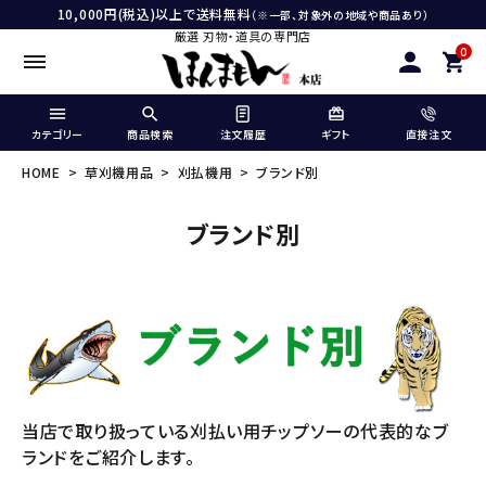
10,000円(税込)以上で送料無料
（※一部、対象外の地域や商品あり）
厳選 刃物・道具の専門店
0
カテゴリー
商品検索
注文履歴
ギフト
直接注文
HOME
草刈機用品
刈払機用
ブランド別
ブランド別
当店で取り扱っている刈払い用チップソーの代表的なブ
ランドをご紹介します。