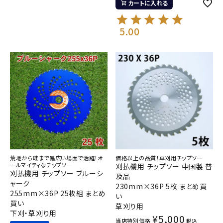
カートに入れる
5.00
荒地から畦まで幅広い場面で活躍！オ
価格以上の品質！草刈用チップソー
ールマイティなチップソー
刈払機用 チップソー 中国製 普
刈払機用 チップソー ブルーシ
及品
ャーク
230mm×36P 5枚 まとめ買
255mm×36P 25枚組 まとめ
い
買い
草刈り用
下刈・草刈り用
¥
5,000
当店特別価格
税込