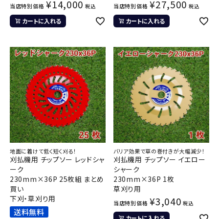
¥
14,000
¥
27,500
当店特別価格
当店特別価格
税込
税込
カートに入れる
カートに入れる
地面に着けて低く短く刈る！
バリア効果で草の巻付きが大幅減少！
刈払機用 チップソー レッドシャ
刈払機用 チップソー イエロー
ーク
シャーク
230mm×36P 25枚組 まとめ
230mm×36P 1枚
買い
草刈り用
下刈・草刈り用
¥
3,040
当店特別価格
税込
送料無料
カートに入れる