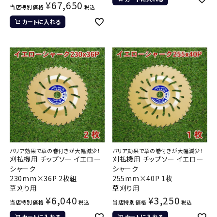
¥
67,650
当店特別価格
税込
カートに入れる
バリア効果で草の巻付きが大幅減少！
バリア効果で草の巻付きが大幅減少！
刈払機用 チップソー イエロー
刈払機用 チップソー イエロー
シャーク
シャーク
230mm×36P 2枚組
255mm×40P 1枚
草刈り用
草刈り用
¥
6,040
¥
3,250
当店特別価格
当店特別価格
税込
税込
カートに入れる
カートに入れる