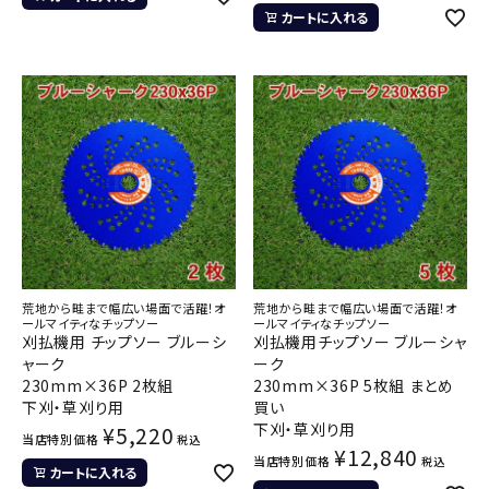
カートに入れる
荒地から畦まで幅広い場面で活躍！オ
荒地から畦まで幅広い場面で活躍！オ
ールマイティなチップソー
ールマイティなチップソー
刈払機用 チップソー ブルーシ
刈払機用チップソー ブルーシャ
ャーク
ーク
230mm×36P 2枚組
230mm×36P 5枚組 まとめ
下刈・草刈り用
買い
下刈・草刈り用
¥
5,220
当店特別価格
税込
¥
12,840
当店特別価格
税込
カートに入れる