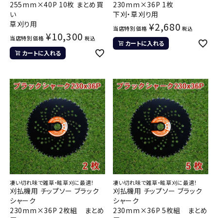
255mm×40P 10枚 まとめ買
230mm×36P 1枚
い
下刈・草刈り用
草刈り用
¥
2,680
当店特別価格
税込
¥
10,300
当店特別価格
税込
カートに入れる
カートに入れる
凄い切れ味で雑草・畦草刈に最適！
凄い切れ味で雑草・畦草刈に最適！
刈払機用 チップソー ブラック
刈払機用 チップソー ブラック
シャーク
シャーク
230mm×36P 2枚組 まとめ
230mm×36P 5枚組 まとめ