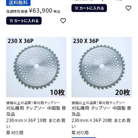
送料無料
カートに入れる
¥
63,900
当店特別価格
税込
カートに入れる
価格以上の品質！草刈用チップソー
価格以上の品質！草刈用チップソー
刈払機用 チップソー 中国製 普
刈払機用 チップソー 中国製 普
及品
及品
230mm×36P 10枚 まとめ買
230mm×36P 20枚 まとめ買
い
い
草刈り用
草刈り用