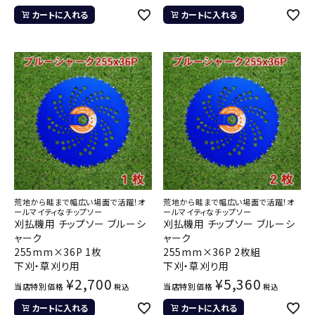
カートに入れる
カートに入れる
荒地から畦まで幅広い場面で活躍！オ
荒地から畦まで幅広い場面で活躍！オ
ールマイティなチップソー
ールマイティなチップソー
刈払機用 チップソー ブルーシ
刈払機用 チップソー ブルーシ
ャーク
ャーク
255mm×36P 1枚
255mm×36P 2枚組
下刈・草刈り用
下刈・草刈り用
¥
2,700
¥
5,360
当店特別価格
当店特別価格
税込
税込
カートに入れる
カートに入れる