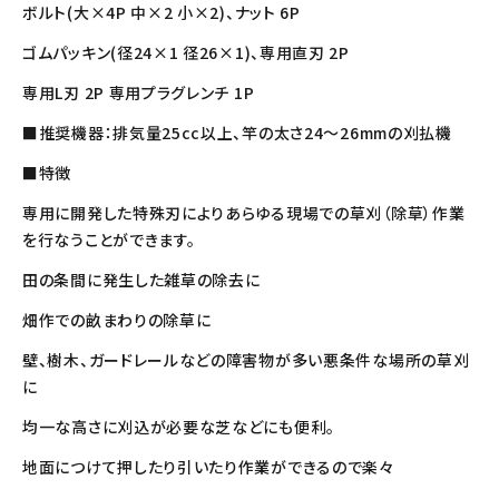
ボルト(大×4P 中×2 小×2)、ナット 6P
ゴムパッキン(径24×1 径26×1)、専用直刃 2P
専用L刃 2P 専用プラグレンチ 1P
■推奨機器：排気量25cc以上、竿の太さ24～26mmの刈払機
■特徴
専用に開発した特殊刃によりあらゆる現場での草刈（除草）作業
を行なうことができます。
田の条間に発生した雑草の除去に
畑作での畝まわりの除草に
壁、樹木、ガードレールなどの障害物が多い悪条件な場所の草刈
に
均一な高さに刈込が必要な芝などにも便利。
地面につけて押したり引いたり作業ができるので楽々