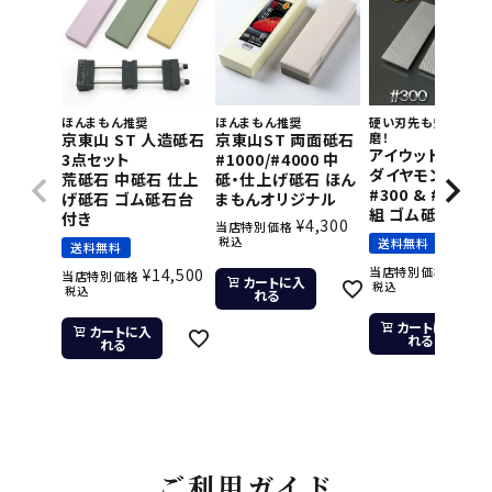
ほんまもん推奨
ほんまもん推奨
硬い刃先も短時間で
京東山 ST 人造砥石
京東山ST 両面砥石
磨！
アイウッド 片面
3点セット
#1000/#4000 中
ダイヤモンド砥石
荒砥石 中砥石 仕上
砥・仕上げ砥石 ほん
#300 & #800 2
げ砥石 ゴム砥石台
まもんオリジナル
組 ゴム砥石台付
付き
¥
4,300
当店特別価格
税込
送料無料
送料無料
¥
11,
当店特別価格
¥
14,500
当店特別価格
カートに入
税込
税込
れる
カートに入
カートに入
れる
れる
ご利用ガイド