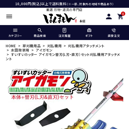
10,000円(税込)以上で送料無料
（※一部、対象外の地域や商品あり）
厳選 刃物・道具の専門店
0
カテゴリー
商品検索
注文履歴
ギフト
直接注文
HOME
草刈機用品
刈払機用
刈払機用アタッチメント
水田除草用
アイガモン
すいすいカッター アイガモン替刃(L刃・直刃）セット刈払機用アタッチメ
ント