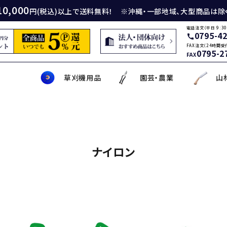
10,000
円(税込)以上で送料無料！ ※沖縄・一部地域、大型商品は除
電話注文（平日 9:30
0795-4
call
FAX注文（24時間受
0795-2
FAX
草刈機用品
園芸・農業
山
身包丁
砥石
厚鎌
イロンカッター
務・工作・細工鋏
薄刃包丁
ダイヤモンド砥石
厚鎌
ナイロンコード
草削り・草取り
斧
鑿
理美容品
ナイロン
ティナイフ
刃包丁用砥石
鎌
草刈機用刃
作・園芸用具
矢・クサビ
動先端工具
ムリエナイフ・カトラリー
牛刀・筋引き・骨スキ
刃物研磨機
木鎌
モア用刃
芝刈機・管理機・耕耘機爪
木の皮剥き・角返し
金切鋏
盛箸・盛皿・盛台
ット商品
盤・金剛砂
削り鎌
助・メンテナンス工具
ット品
の他
な板
包丁収納・ケース
メンテナンス用品
立鎌
草焼きバーナー
携帯・収納ケース
調理用鉄板