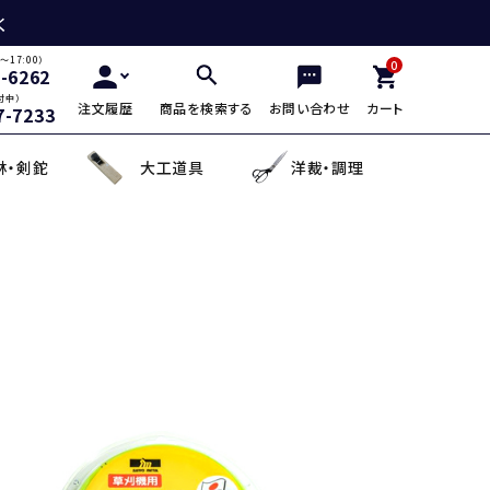
く
～17:00）
0
2-6262
付中）
注文履歴
商品を検索する
お問い合わせ
カート
7-7233
林・剣鉈
大工道具
洋裁・調理
三徳包丁
鎌・曲線用砥石
鋸鎌・縄切鎌・草取鎌
チップソー
剪定用鋸
山林鋸
小刀・切出し・罫書き道具
日用品
麺切り包丁
面直し砥石
造林鎌
充電式除草機
土農工具
登山用杖・トレッキ
手鉤
越前箸
デザイン包丁
セット品
蕎麦打ち道具