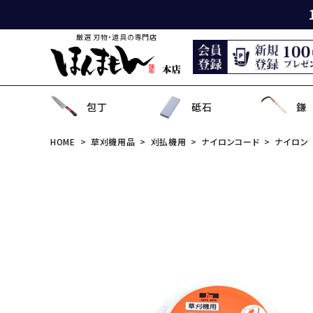
厳選 刃物・道具の専門店
包丁
砥石
鎌
HOME
草刈機用品
刈払機用
ナイロンコード
ナイロン
出刃包丁
天然砥石
薄鎌
刈払刃
園芸用鋏
狩猟刀・剣鉈
鉋
洋裁鋏・和鋏
刺
角
中
ナ
鎌
鉈
鋸
事
菜切り包丁
名倉砥石
収穫鎌
刈払機用アタッチメント
散水用具・噴霧器
鳶口
玄能・ハンマー・トンカチ
調理道具
ペ
長
小
畦
農
金
電
ソ
特殊包丁
シャープナー
下刈鎌
安全防具
水田用除草用具
セット品
土木用品
おろし金・鰹節削り
セ
金
草
補
セ
そ
ま