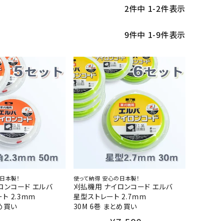
2
件中
1
-
2
件表示
9
件中
1
-
9
件表示
日本製！
使って納得 安心の日本製！
ロンコード エルバ
刈払機用 ナイロンコード エルバ
ト 2.3mm
星型ストレート 2.7mm
とめ買い
30M 6巻 まとめ買い