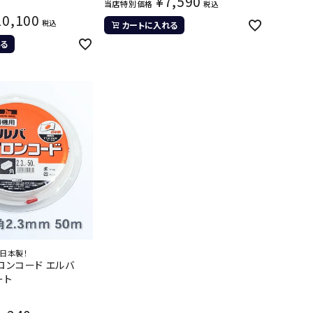
¥
7,590
当店特別価格
税込
10,100
税込
カートに入れる
る
日本製！
ロンコード エルバ
ート