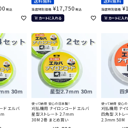
送料無料
送料無料
00
¥
17,750
¥
当店特別価格
当店特別価格
税込
税込
カートに入れる
カートに入れ
！
使って納得 安心の日本製！
使って納得 安心の
ード エルバ
刈払機用 ナイロンコード エルバ
刈払機用 ナイ
mm
星型ストレート 2.7mm
四角型 ストレ
30M 2巻 まとめ買い
2.3mm 50M