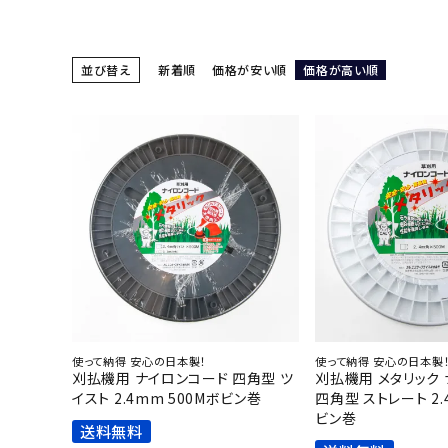
並び替え
新着順
価格が安い順
価格が高い順
使って納得 安心の日本製！
使って納得 安心の日本製
刈払機用 ナイロンコード 四角型 ツ
刈払機用 メタリック
イスト 2.4mm 500Mボビン巻
四角型 ストレート 2.
ビン巻
送料無料