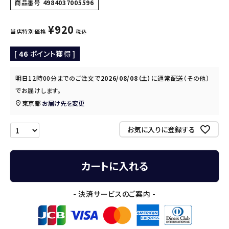
商品番号
4984037005596
¥
920
当店特別価格
税込
[
46
ポイント獲得 ]
明日
12時00分
までのご注文で
2026/08/08（土）
に
通常配送（その他）
でお届けします。
東京都
お届け先を変更
お気に入りに登録する
カートに入れる
- 決済サービスのご案内 -