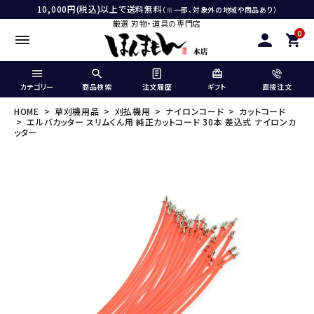
10,000円(税込)以上で送料無料
（※一部、対象外の地域や商品あり）
厳選 刃物・道具の専門店
0
カテゴリー
商品検索
注文履歴
ギフト
直接注文
HOME
草刈機用品
刈払機用
ナイロンコード
カットコード
エルバカッター スリムくん用 純正カットコード 30本 差込式 ナイロンカ
ッター