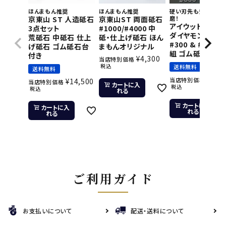
ほんまもん推奨
ほんまもん推奨
硬い刃先も短時間で
京東山 ST 人造砥石
京東山ST 両面砥石
磨！
アイウッド 片面
3点セット
#1000/#4000 中
ダイヤモンド砥石
荒砥石 中砥石 仕上
砥・仕上げ砥石 ほん
#300 & #800 2
げ砥石 ゴム砥石台
まもんオリジナル
組 ゴム砥石台付
付き
¥
4,300
当店特別価格
税込
送料無料
送料無料
¥
11,
当店特別価格
¥
14,500
当店特別価格
カートに入
税込
税込
れる
カートに入
カートに入
れる
れる
ご利用ガイド
お支払いについて
配送・送料について