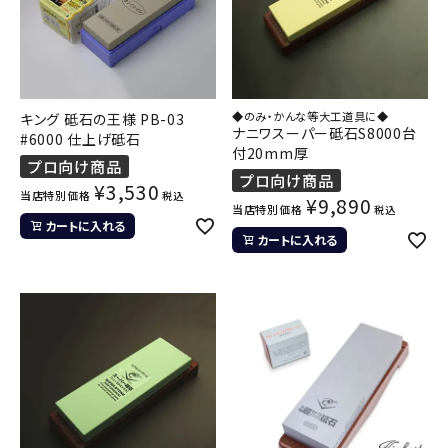
◆のみ・かんな等大工道具に◆
キング 砥石の王様 PB-03
ナニワスーパー砥石S8000台
#6000 仕上げ砥石
付20mm厚
プロ向け商品
プロ向け商品
¥
3,530
当店特別価格
税込
¥
9,890
当店特別価格
税込
カートに入れる
カートに入れる