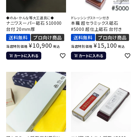
◆のみ・かんな等大工道具に◆
ドレッシングストーン付き
ナニワスーパー砥石 S10000
本職 超セラミックス砥石
台付 20mm厚
#5000 超仕上砥石 台付き
送料無料
プロ向け商品
送料無料
プロ向け商品
¥
10,900
¥
15,100
当店特別価格
当店特別価格
税込
税込
カートに入れる
カートに入れる