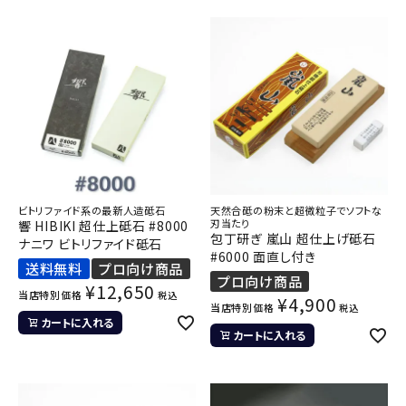
ビトリファイド系の最新人造砥石
天然合砥の粉末と超微粒子でソフトな
刃当たり
響 HIBIKI 超仕上砥石 #8000
包丁研ぎ 嵐山 超仕上げ砥石
ナニワ ビトリファイド砥石
#6000 面直し付き
送料無料
プロ向け商品
プロ向け商品
¥
12,650
当店特別価格
税込
¥
4,900
当店特別価格
税込
カートに入れる
カートに入れる