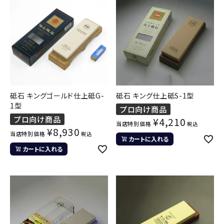
砥石 キングゴールド仕上砥G-
砥石 キング仕上砥S-1型
1型
プロ向け商品
プロ向け商品
¥
4,210
当店特別価格
税込
¥
8,930
当店特別価格
税込
カートに入れる
カートに入れる