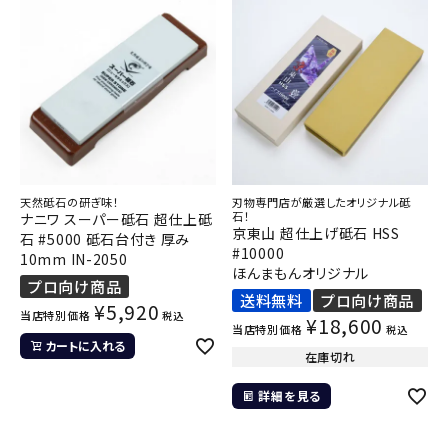
天然砥石の研ぎ味！
刃物専門店が厳選したオリジナル砥
石！
ナニワ スーパー砥石 超仕上砥
京東山 超仕上げ砥石 HSS
石 #5000 砥石台付き 厚み
#10000
10mm IN-2050
ほんまもんオリジナル
プロ向け商品
送料無料
プロ向け商品
¥
5,920
当店特別価格
税込
¥
18,600
当店特別価格
税込
カートに入れる
在庫切れ
詳細を見る