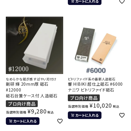
カートに入れる
なめらかな砥ぎ感 すばやい刃付け
ビトリファイド系の最新人造砥石
剛研 輝 20mm厚 砥石
響 HIBIKI 超仕上砥石 #6000
#12000
ナニワ ビトリファイド砥石
砥石台兼ケース付 人造砥石
プロ向け商品
プロ向け商品
¥
10,020
当店特別価格
税込
¥
9,280
当店特別価格
税込
カートに入れる
カートに入れる