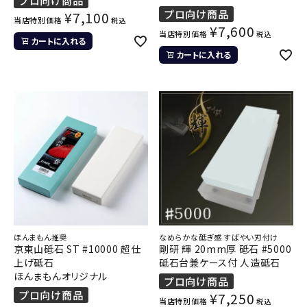
プロ向け商品
¥
7,100
当店特別価格
税込
¥
7,600
当店特別価格
税込
カートに入れる
カートに入れる
ほんまもん推奨
なめらかな砥ぎ感 すばやい刃付け
京東山砥石 ST #10000 超仕
剛研 輝 20mm厚 砥石 #5000
上げ砥石
砥石台兼ケース付 人造砥石
ほんまもんオリジナル
プロ向け商品
プロ向け商品
¥
7,250
当店特別価格
税込