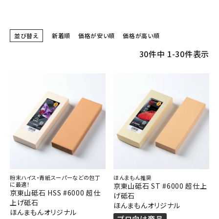
並び替え
新着順
価格が安い順
価格が高い順
30
件中
1
-
30
件表示
粉末ハイス・青紙スーパーなどの包丁
ほんまもん推奨
に最適！
京東山砥石 ST #6000 超仕上
京東山砥石 HSS #6000 超仕
げ砥石
上げ砥石
ほんまもんオリジナル
ほんまもんオリジナル
プロ向け商品