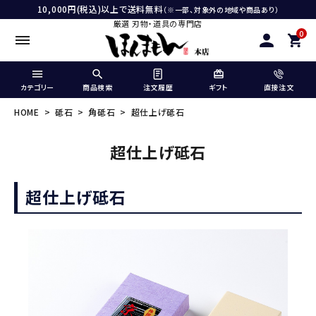
10,000円(税込)以上で送料無料
（※一部、対象外の地域や商品あり）
厳選 刃物・道具の専門店
0
カテゴリー
商品検索
注文履歴
ギフト
直接注文
HOME
砥石
角砥石
超仕上げ砥石
超仕上げ砥石
超仕上げ砥石