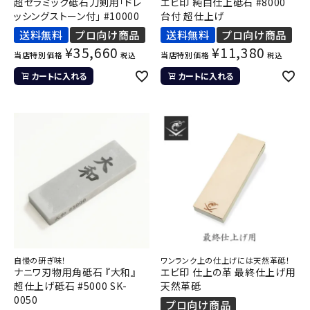
超セラミック砥石刀剣用「ドレ
エビ印 純白仕上砥石 #8000
ッシングストーン付」 #10000
台付 超仕上げ
送料無料
プロ向け商品
送料無料
プロ向け商品
¥
35,660
¥
11,380
当店特別価格
当店特別価格
税込
税込
カートに入れる
カートに入れる
自慢の研ぎ味！
ワンランク上の仕上げには天然革砥！
ナニワ刃物用角砥石 『大和』
エビ印 仕上の革 最終仕上げ用
超仕上げ砥石 #5000 SK-
天然革砥
0050
プロ向け商品