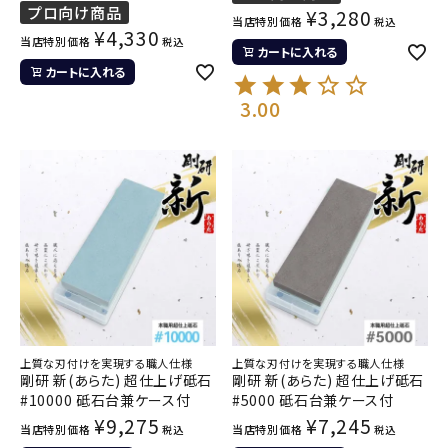
プロ向け商品
¥
3,280
当店特別価格
税込
¥
4,330
当店特別価格
税込
カートに入れる
カートに入れる
3.00
上質な刃付けを実現する職人仕様
上質な刃付けを実現する職人仕様
剛研 新(あらた) 超仕上げ砥石
剛研 新(あらた) 超仕上げ砥石
#10000 砥石台兼ケース付
#5000 砥石台兼ケース付
¥
9,275
¥
7,245
当店特別価格
当店特別価格
税込
税込