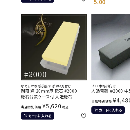
5.00
なめらかな砥ぎ感 すばやい刃付け
プロ 本格派向け
剛研 輝 20mm厚 砥石 #2000
人造青砥 ＃2000 中
砥石台兼ケース付 人造砥石
¥
4,48
当店特別価格
¥
5,620
当店特別価格
税込
カートに入れる
カートに入れる