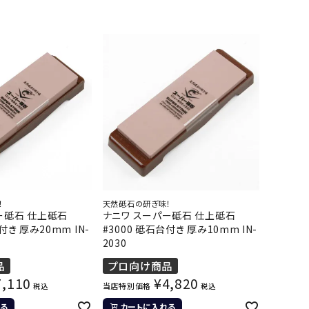
！
天然砥石の研ぎ味！
ー砥石 仕上砥石
ナニワ スーパー砥石 仕上砥石
付き 厚み20mm IN-
#3000 砥石台付き 厚み10mm IN-
2030
品
プロ向け商品
7,110
¥
4,820
当店特別価格
税込
税込
る
カートに入れる