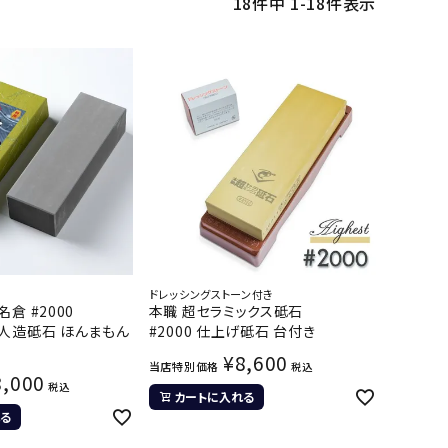
18
件中
1
-
18
件表示
ドレッシングストーン付き
倉 #2000
本職 超セラミックス砥石
人造砥石 ほんまもん
#2000 仕上げ砥石 台付き
¥
8,600
当店特別価格
税込
8,000
税込
カートに入れる
る