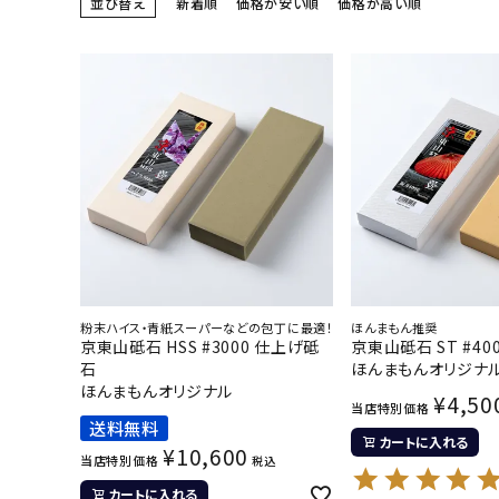
並び替え
新着順
価格が安い順
価格が高い順
粉末ハイス・青紙スーパーなどの包丁に最適！
ほんまもん推奨
京東山砥石 HSS #3000 仕上げ砥
京東山砥石 ST #40
石
ほんまもんオリジナ
ほんまもんオリジナル
¥
4,50
当店特別価格
送料無料
カートに入れる
¥
10,600
当店特別価格
税込
カートに入れる