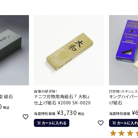
自慢の研ぎ味！
打刃物・ステンレ
型 砥石
ナニワ刃物用角砥石 『 大和』
キングハイパー 
仕上げ砥石 #2000 SK-0020
げ砥石
0
税込
¥
3,730
¥
当店特別価格
当店特別価格
税込
カートに入れる
カートに入れ