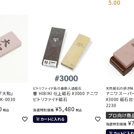
5.00
ビトリファイド系の最新人造砥石
天然砥石の研ぎ味
『大和』
響 HIBIKI 仕上砥石 #3000 ナニワ
ナニワ スーパ
K-0030
ビトリファイド砥石
#3000 砥石台
2230
0
¥
5,480
当店特別価格
税込
税込
プロ向け商
カートに入れる
¥
当店特別価格
カートに入れ