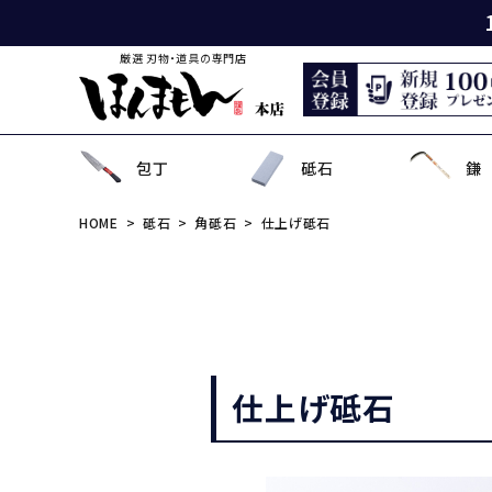
厳選 刃物・道具の専門店
包丁
砥石
鎌
HOME
砥石
角砥石
仕上げ砥石
出刃包丁
天然砥石
薄鎌
刈払刃
園芸用鋏
狩猟刀・剣鉈
鉋
洋裁鋏・和鋏
刺
角
中
ナ
鎌
鉈
鋸
事
菜切り包丁
名倉砥石
収穫鎌
刈払機用アタッチメント
散水用具・噴霧器
鳶口
玄能・ハンマー・トンカチ
調理道具
ペ
長
小
畦
農
金
電
ソ
特殊包丁
シャープナー
下刈鎌
安全防具
水田用除草用具
セット品
土木用品
おろし金・鰹節削り
セ
金
草
補
セ
そ
ま
仕上げ砥石