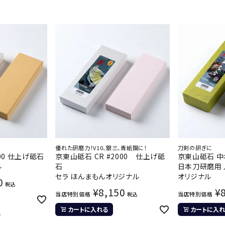
優れた研磨力！V10、銀三、青紙鋼に！
刀剣の研ぎに
00 仕上げ砥石
京東山砥石 CR #2000 仕上げ砥
京東山砥石 中名
ル
石
日本刀研磨用 
セラ ほんまもんオリジナル
オリジナル
0
税込
¥
8,150
¥
当店特別価格
当店特別価格
税込
カートに入れる
カートに入れ