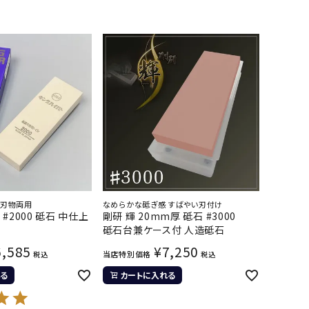
ス刃物両用
なめらかな砥ぎ感 すばやい刃付け
#2000 砥石 中仕上
剛研 輝 20mm厚 砥石 #3000
砥石台兼ケース付 人造砥石
6,585
¥
7,250
当店特別価格
税込
税込
る
カートに入れる