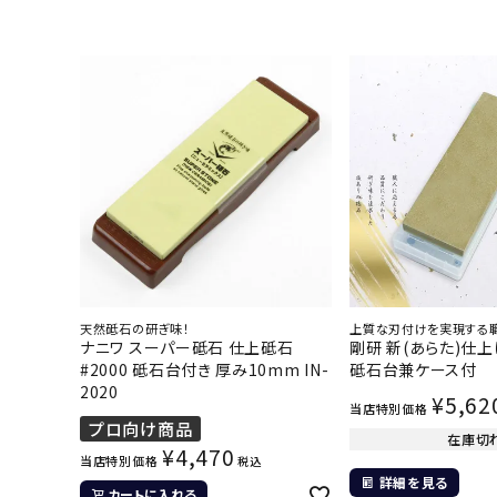
天然砥石の研ぎ味！
上質な刃付けを実現する
ナニワ スーパー砥石 仕上砥石
剛研 新(あらた)仕上げ
#2000 砥石台付き 厚み10mm IN-
砥石台兼ケース付
2020
¥
5,62
当店特別価格
プロ向け商品
在庫切
¥
4,470
当店特別価格
税込
詳細を見る
カートに入れる