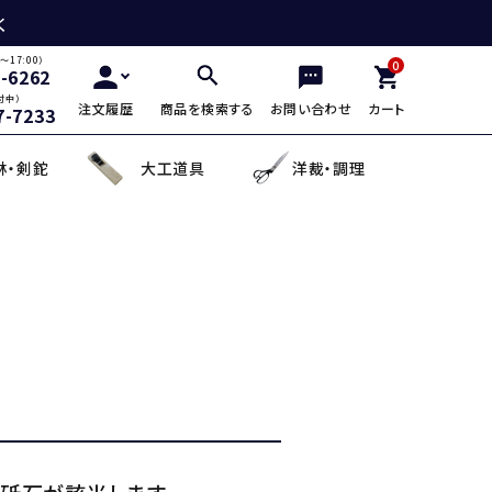
く
～17:00）
0
2-6262
付中）
注文履歴
商品を検索する
お問い合わせ
カート
7-7233
林・剣鉈
大工道具
洋裁・調理
三徳包丁
鎌・曲線用砥石
鋸鎌・縄切鎌・草取鎌
チップソー
剪定用鋸
山林鋸
小刀・切出し・罫書き道具
日用品
麺切り包丁
面直し砥石
造林鎌
充電式除草機
土農工具
登山用杖・トレッキ
手鉤
越前箸
デザイン包丁
セット品
蕎麦打ち道具