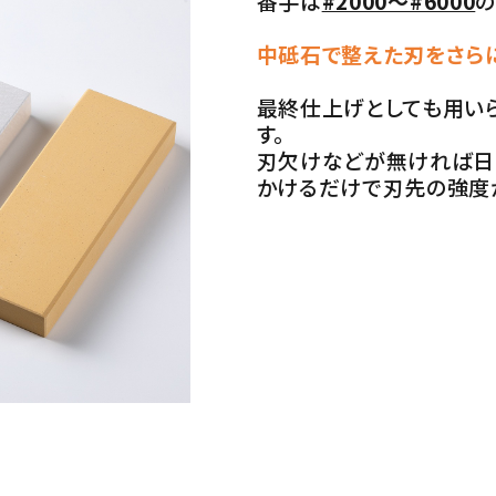
番手は
#2000～#6000
の
中砥石で整えた刃をさら
最終仕上げとしても用い
す。
刃欠けなどが無ければ日
かけるだけで刃先の強度