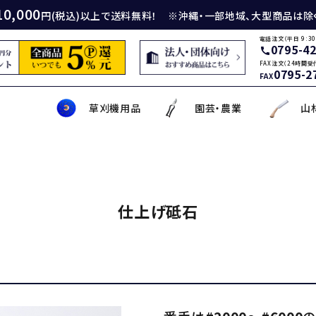
10,000
円(税込)以上で送料無料！ ※沖縄・一部地域、大型商品は除
電話注文（平日 9:30
0795-4
call
FAX注文（24時間受
0795-2
FAX
草刈機用品
園芸・農業
山
身包丁
砥石
厚鎌
イロンカッター
務・工作・細工鋏
薄刃包丁
ダイヤモンド砥石
厚鎌
ナイロンコード
草削り・草取り
斧
鑿
理美容品
仕上げ砥石
ティナイフ
刃包丁用砥石
鎌
草刈機用刃
作・園芸用具
矢・クサビ
動先端工具
ムリエナイフ・カトラリー
牛刀・筋引き・骨スキ
刃物研磨機
木鎌
モア用刃
芝刈機・管理機・耕耘機爪
木の皮剥き・角返し
金切鋏
盛箸・盛皿・盛台
ット商品
盤・金剛砂
削り鎌
助・メンテナンス工具
ット品
の他
な板
包丁収納・ケース
メンテナンス用品
立鎌
草焼きバーナー
携帯・収納ケース
調理用鉄板