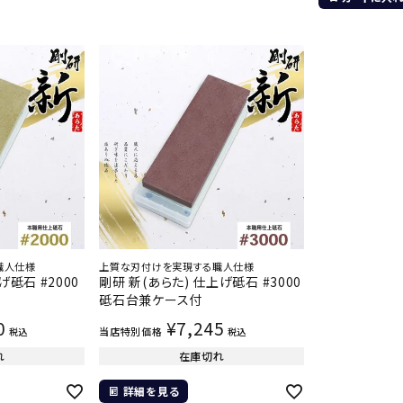
職人仕様
上質な刃付けを実現する職人仕様
砥石 #2000
剛研 新(あらた) 仕上げ砥石 #3000
砥石台兼ケース付
0
¥
7,245
当店特別価格
税込
税込
れ
在庫切れ
詳細を見る